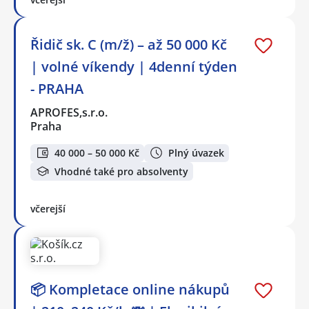
Řidič sk. C (m/ž) – až 50 000 Kč
| volné víkendy | 4denní týden
- PRAHA
APROFES,s.r.o.
Praha
40 000 – 50 000 Kč
Plný úvazek
Vhodné také pro absolventy
včerejší
📦 Kompletace online nákupů