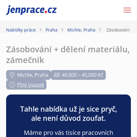
JenPráce.cz
Nabídky práce
Praha
Michle, Praha
Zásobování + d
Zásobování + dělení materiálu,
zámečník
Michle, Praha
40.000 – 45.000 Kč
Plný úvazek
Tahle nabídka už je sice pryč,
ale není důvod zoufat.
Máme pro vás tisíce pracovních