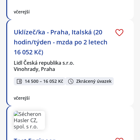
včerejší
Uklízeč/ka - Praha, Italská (20
hodin/týden - mzda po 2 letech
16 052 Kč)
Lidl Česká republika s.r.o.
Vinohrady, Praha
14 500 – 16 052 Kč
Zkrácený úvazek
včerejší