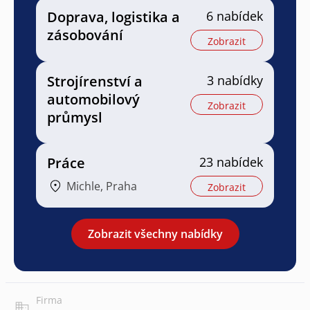
Doprava, logistika a
6 nabídek
zásobování
Zobrazit
Strojírenství a
3 nabídky
automobilový
Zobrazit
průmysl
Práce
23 nabídek
Michle, Praha
Zobrazit
Zobrazit všechny nabídky
Firma