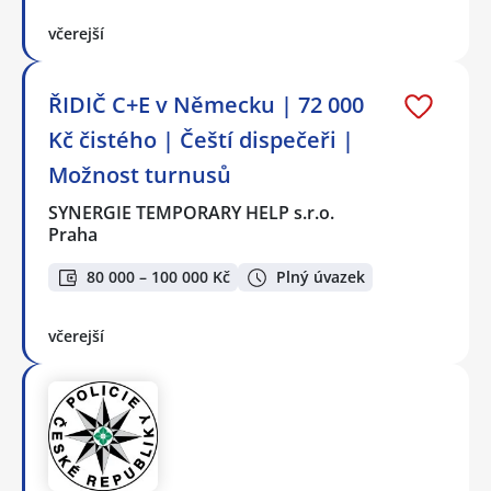
včerejší
ŘIDIČ C+E v Německu | 72 000
Kč čistého | Čeští dispečeři |
Možnost turnusů
SYNERGIE TEMPORARY HELP s.r.o.
Praha
80 000 – 100 000 Kč
Plný úvazek
včerejší