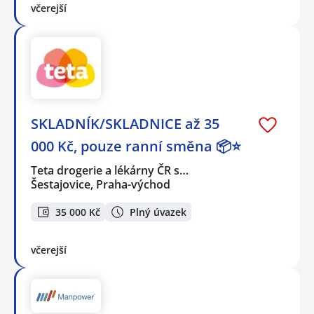
včerejší
SKLADNÍK/SKLADNICE až 35
000 Kč, pouze ranní směna 📦⭐
Teta drogerie a lékárny ČR s…
Šestajovice, Praha-východ
35 000 Kč
Plný úvazek
včerejší