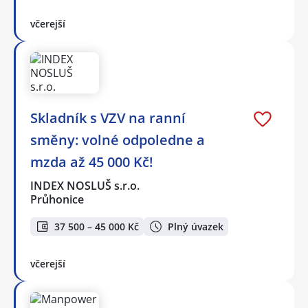
včerejší
Skladník s VZV na ranní
směny: volné odpoledne a
mzda až 45 000 Kč!
INDEX NOSLUŠ s.r.o.
Průhonice
37 500 – 45 000 Kč
Plný úvazek
včerejší