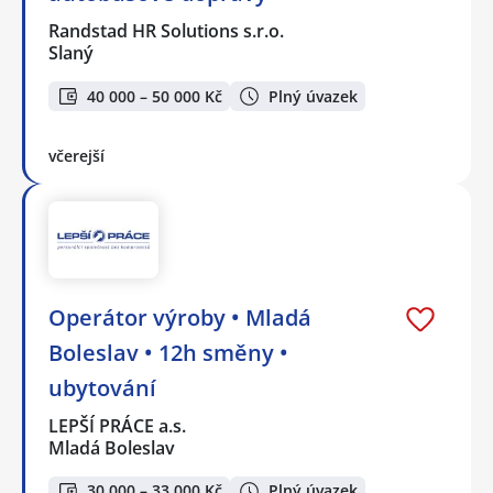
Randstad HR Solutions s.r.o.
Slaný
40 000 – 50 000 Kč
Plný úvazek
včerejší
Operátor výroby • Mladá
Boleslav • 12h směny •
ubytování
LEPŠÍ PRÁCE a.s.
Mladá Boleslav
30 000 – 33 000 Kč
Plný úvazek