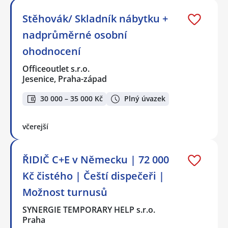
Stěhovák/ Skladník nábytku +
nadprůměrné osobní
ohodnocení
Officeoutlet s.r.o.
Jesenice, Praha-západ
30 000 – 35 000 Kč
Plný úvazek
včerejší
ŘIDIČ C+E v Německu | 72 000
Kč čistého | Čeští dispečeři |
Možnost turnusů
SYNERGIE TEMPORARY HELP s.r.o.
Praha