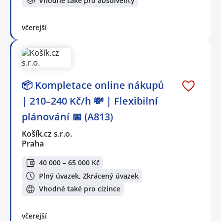
Vhodné také pro absolventy
včerejší
📦 Kompletace online nákupů
| 210–240 Kč/h 💸 | Flexibilní
plánování 📅 (A813)
Košík.cz s.r.o.
Praha
40 000 – 65 000 Kč
Plný úvazek, Zkrácený úvazek
Vhodné také pro cizince
včerejší