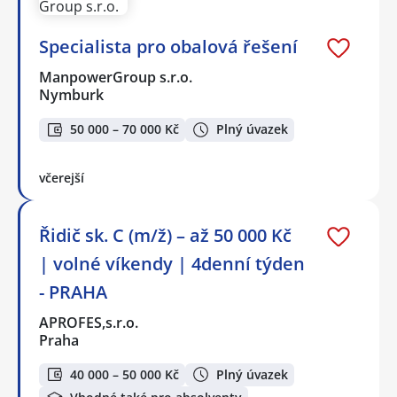
Specialista pro obalová řešení
ManpowerGroup s.r.o.
Nymburk
50 000 – 70 000 Kč
Plný úvazek
včerejší
Řidič sk. C (m/ž) – až 50 000 Kč
| volné víkendy | 4denní týden
- PRAHA
APROFES,s.r.o.
Praha
40 000 – 50 000 Kč
Plný úvazek