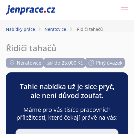
JenPráce.cz
Nabídky práce
Neratovice
Řidiči tahačů
Řidiči tahačů
Neratovice
do 25.000 Kč
Plný úvazek
Tahle nabídka už je sice pryč,
ale není důvod zoufat.
Máme pro vás tisíce pracovních
příležitostí, které čekají právě na vás: