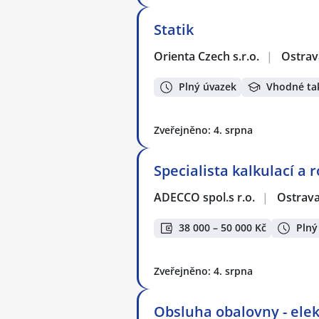
Statik
Orienta Czech s.r.o.
|
Ostrav
Plný úvazek
Vhodné ta
Zveřejněno: 4. srpna
Specialista kalkulací a 
ADECCO spol.s r.o.
|
Ostrav
38 000 – 50 000 Kč
Plný
Zveřejněno: 4. srpna
Obsluha obalovny - elek