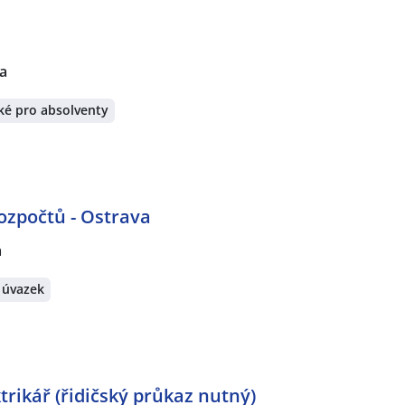
a
ké pro absolventy
rozpočtů - Ostrava
a
 úvazek
trikář (řidičský průkaz nutný)