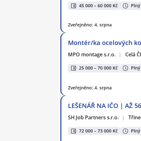
45 000 – 60 000 Kč
Plný
Zveřejněno: 4. srpna
Montér/ka ocelových kon
MPO montage s.r.o.
|
Celá Č
25 000 – 70 000 Kč
Plný
Zveřejněno: 4. srpna
LEŠENÁŘ NA IČO | AŽ 5
SH Job Partners s.r.o.
|
Třine
72 000 – 73 000 Kč
Plný