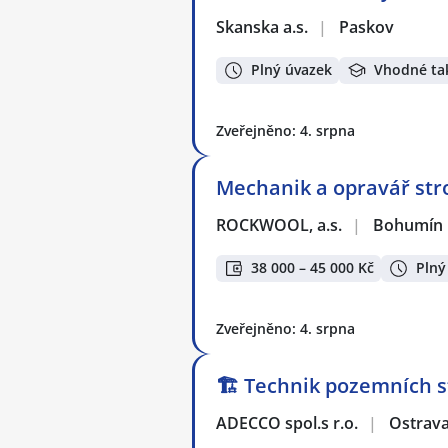
Skanska a.s.
|
Paskov
Plný úvazek
Vhodné ta
Zveřejněno: 4. srpna
Mechanik a opravář str
ROCKWOOL, a.s.
|
Bohumín
38 000 – 45 000 Kč
Plný
Zveřejněno: 4. srpna
🏗️ Technik pozemních s
ADECCO spol.s r.o.
|
Ostrav