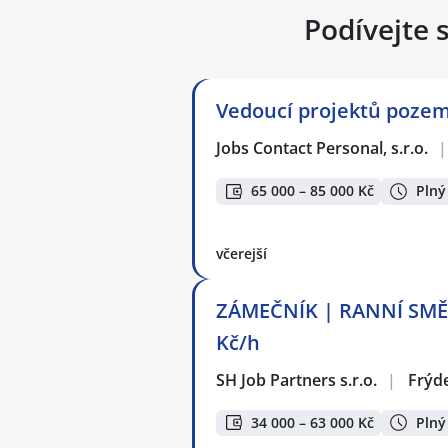
Podívejte 
Vedoucí projektů pozem
Jobs Contact Personal, s.r.o.
|
65 000 – 85 000 Kč
Plný
včerejší
ZÁMEČNÍK | RANNÍ SMĚN
Kč/h
SH Job Partners s.r.o.
|
Frýd
34 000 – 63 000 Kč
Plný