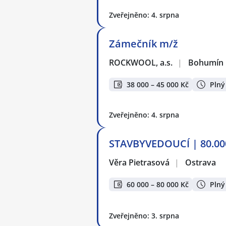
Zveřejněno: 4. srpna
Zámečník m/ž
ROCKWOOL, a.s.
|
Bohumín
38 000 – 45 000 Kč
Plný
Zveřejněno: 4. srpna
STAVBYVEDOUCÍ | 80.00
Věra Pietrasová
|
Ostrava
60 000 – 80 000 Kč
Plný
Zveřejněno: 3. srpna