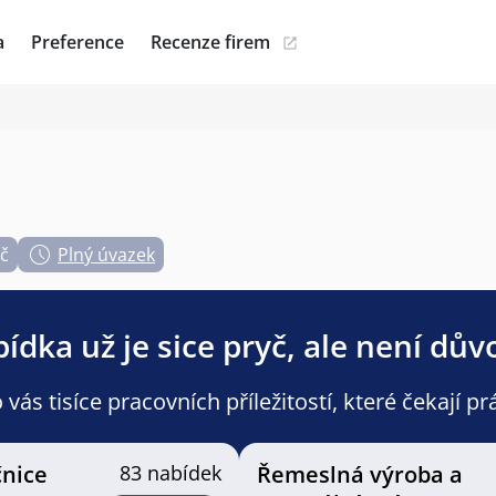
a
Preference
Recenze firem
Kč
Plný úvazek
ídka už je sice pryč, ale není dův
ás tisíce pracovních příležitostí, které čekají pr
nice
83 nabídek
Řemeslná výroba a