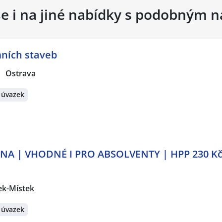
se i na jiné nabídky s podobným 
ních staveb
Ostrava
 úvazek
A | VHODNÉ I PRO ABSOLVENTY | HPP 230 Kč/
ek-Místek
 úvazek