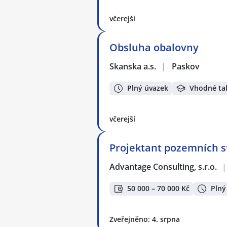
včerejší
Obsluha obalovny
Skanska a.s.
|
Paskov
Plný úvazek
Vhodné ta
včerejší
Projektant pozemních st
Advantage Consulting, s.r.o.
|
50 000 – 70 000 Kč
Plný
Zveřejněno: 4. srpna