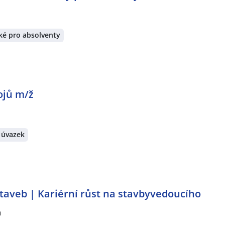
ké pro absolventy
ojů m/ž
 úvazek
taveb | Kariérní růst na stavbyvedoucího
a