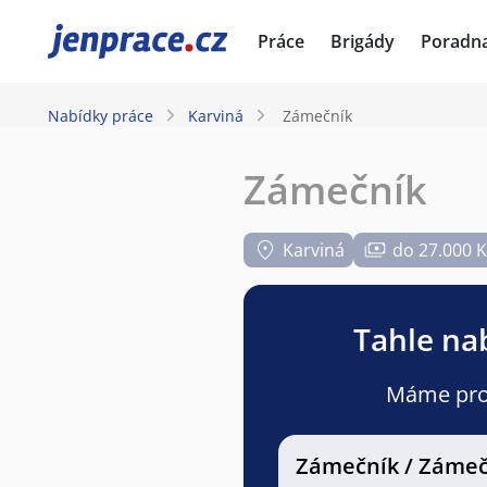
JenPráce.cz
Práce
Brigády
Poradn
Nabídky práce
Karviná
Zámečník
Zámečník
Karviná
do 27.000 
Tahle nab
Máme pro v
Zámečník / Zámeč