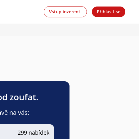
Vstup inzerenti
Přihlásit se
od zoufat.
ávě na vás:
299 nabídek