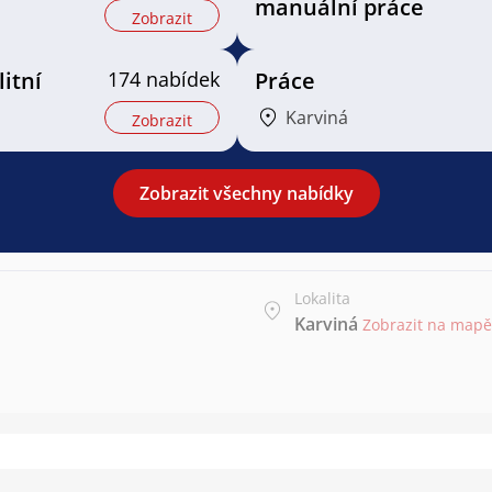
manuální práce
Zobrazit
litní
174 nabídek
Práce
Karviná
Zobrazit
Zobrazit všechny nabídky
Lokalita
Karviná
Zobrazit na mapě