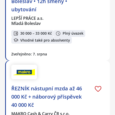
Boleslav • 12h směny •
ubytování
LEPŠÍ PRÁCE a.s.
Mladá Boleslav
30 000 – 33 000 Kč
Plný úvazek
Vhodné také pro absolventy
Zveřejněno: 7. srpna
ŘEZNÍK nástupní mzda až 46
000 Kč + náborový příspěvek
40 000 Kč
MAKRO Cash & Carry ČR s.r.o.