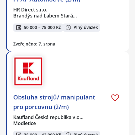
HR Direct s.r.o.
Brandýs nad Labem-Stará…
50 000 – 75 000 Kč
Plný úvazek
Zveřejněno: 7. srpna
Obsluha strojů/ manipulant
pro porcovnu (ž/m)
Kaufland Česká republika v.o…
Modletice
38 000 – 42 000 Kč
Plný úvazek