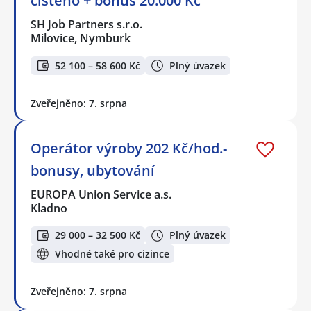
čistého + bonus 20.000 Kč
SH Job Partners s.r.o.
Milovice, Nymburk
52 100 – 58 600 Kč
Plný úvazek
Zveřejněno: 7. srpna
Operátor výroby 202 Kč/hod.-
bonusy, ubytování
EUROPA Union Service a.s.
Kladno
29 000 – 32 500 Kč
Plný úvazek
Vhodné také pro cizince
Zveřejněno: 7. srpna