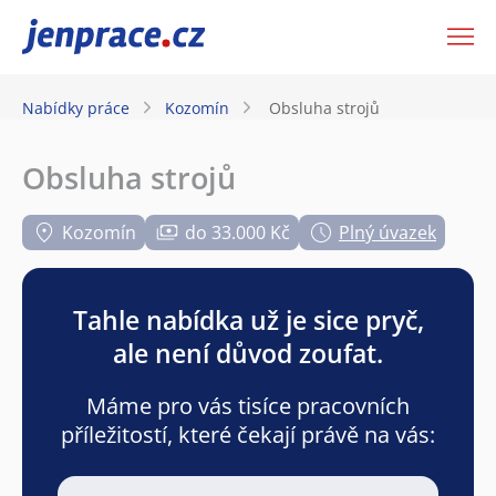
JenPráce.cz
Nabídky práce
Kozomín
Obsluha strojů
Obsluha strojů
Kozomín
do 33.000 Kč
Plný úvazek
Tahle nabídka už je sice pryč,
ale není důvod zoufat.
Máme pro vás tisíce pracovních
příležitostí, které čekají právě na vás: