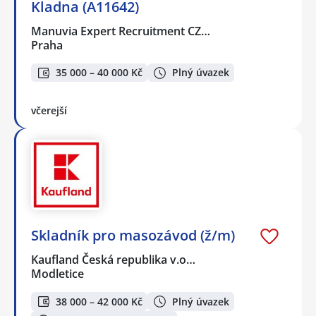
Kladna (A11642)
Manuvia Expert Recruitment CZ…
Praha
35 000 – 40 000 Kč
Plný úvazek
včerejší
Skladník pro masozávod (ž/m)
Kaufland Česká republika v.o…
Modletice
38 000 – 42 000 Kč
Plný úvazek