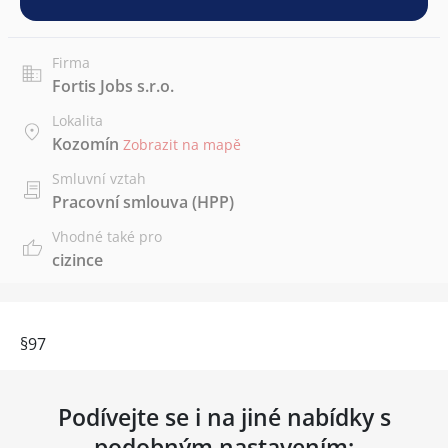
Firma
Fortis Jobs s.r.o.
Lokalita
Kozomín
Zobrazit na mapě
Smluvní vztah
Pracovní smlouva (HPP)
Vhodné také pro
cizince
§97
Podívejte se i na jiné nabídky s
podobným nastavením: