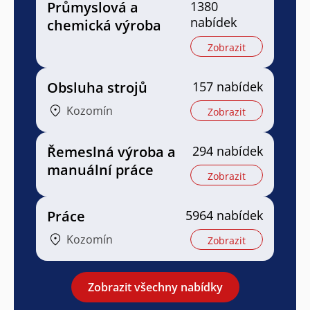
Průmyslová a
1380
nabídek
chemická výroba
Zobrazit
Obsluha strojů
157 nabídek
Kozomín
Zobrazit
Řemeslná výroba a
294 nabídek
manuální práce
Zobrazit
Práce
5964 nabídek
Kozomín
Zobrazit
Zobrazit všechny nabídky