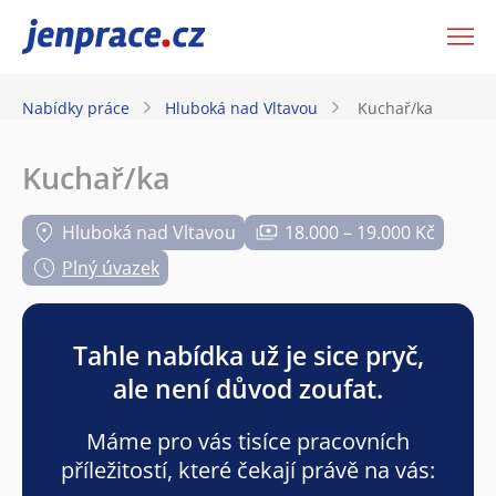
JenPráce.cz
Nabídky práce
Hluboká nad Vltavou
Kuchař/ka
Kuchař/ka
Hluboká nad Vltavou
18.000 – 19.000 Kč
Plný úvazek
Tahle nabídka už je sice pryč,
ale není důvod zoufat.
Máme pro vás tisíce pracovních
příležitostí, které čekají právě na vás: