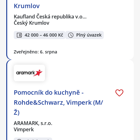
Krumlov
Kaufland Česká republika v.o…
Český Krumlov
42 000 – 46 000 Kč
Plný úvazek
Zveřejněno: 6. srpna
Pomocník do kuchyně -
Rohde&Schwarz, Vimperk (M/
Ž)
ARAMARK, s.r.o.
Vimperk