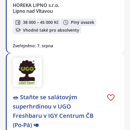
HOREKA LIPNO s.r.o.
Lipno nad Vltavou
38 000 – 45 000 Kč
Plný úvazek
Vhodné také pro absolventy
Zveřejněno: 7. srpna
🥗 Staňte se salátovým
superhrdinou v UGO
Freshbaru v IGY Centrum ČB
(Po-Pá) 🥑