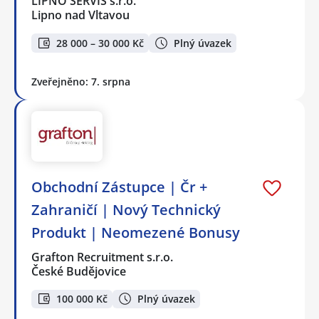
LIPNO SERVIS s.r.o.
Lipno nad Vltavou
28 000 – 30 000 Kč
Plný úvazek
Zveřejněno: 7. srpna
Obchodní Zástupce | Čr +
Zahraničí | Nový Technický
Produkt | Neomezené Bonusy
Grafton Recruitment s.r.o.
České Budějovice
100 000 Kč
Plný úvazek