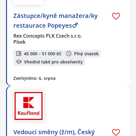
Zástupce/kyně manažera/ky
restaurace Popeyes🍗
Rex Concepts PLK Czech s.r.o.
Písek
45 000 – 51 000 Kč
Plný úvazek
Vhodné také pro absolventy
Zveřejněno: 6. srpna
Vedoucí směny (ž/m), Český