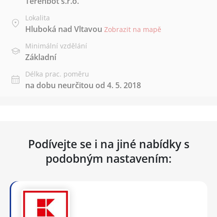
Terenbot s.r.o.
Lokalita
Hluboká nad Vltavou
Zobrazit na mapě
Minimální vzdělání
Základní
Délka prac. poměru
na dobu neurčitou od 4. 5. 2018
Podívejte se i na jiné nabídky s
podobným nastavením: