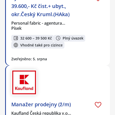
39.600,- Kč čist.+ ubyt.,
okr.Český Kruml.(HAka)
Personal fabric - agentura…
Písek
32 600 – 39 500 Kč
Plný úvazek
Vhodné také pro cizince
Zveřejněno: 5. srpna
Manažer prodejny (ž/m)
Kaufland Česká republika v.o…