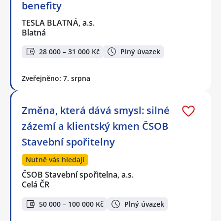
benefity
TESLA BLATNÁ, a.s.
Blatná
28 000 – 31 000 Kč
Plný úvazek
Zveřejněno: 7. srpna
Změna, která dává smysl: silné
zázemí a klientský kmen ČSOB
Stavební spořitelny
Nutně vás hledají
ČSOB Stavební spořitelna, a.s.
Celá ČR
50 000 – 100 000 Kč
Plný úvazek