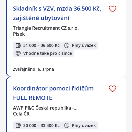
Skladník s VZV, mzda 36.500 Kč,
zajištěné ubytování
Triangle Recruitment CZ s.r.o.
Písek
31 000 – 36 500 Kč
Plný úvazek
Vhodné také pro cizince
Zveřejněno: 6. srpna
Koordinátor pomoci řidičům -
FULL REMOTE
AWP P&C Česká republika -…
Celá ČR
30 000 – 33 400 Kč
Plný úvazek