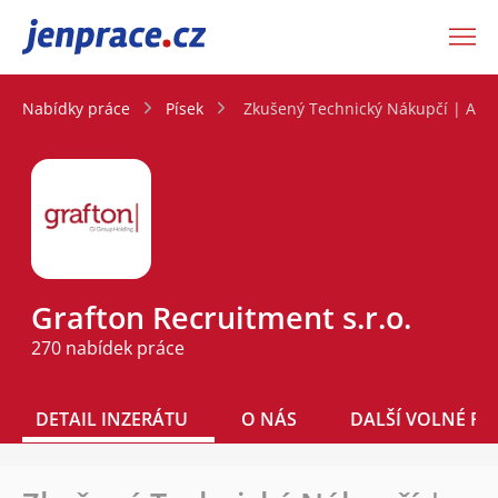
JenPráce.cz
Nabídky práce
Písek
Zkušený Technický Nákupčí | Až 7
Grafton Recruitment s.r.o.
270 nabídek práce
DETAIL INZERÁTU
O NÁS
DALŠÍ VOLNÉ PO