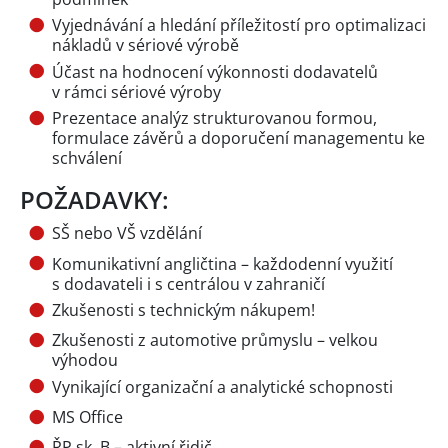
Vyjednávání a hledání příležitostí pro optimalizaci
nákladů v sériové výrobě
Účast na hodnocení výkonnosti dodavatelů
v rámci sériové výroby
Prezentace analýz strukturovanou formou,
formulace závěrů a doporučení managementu ke
schválení
POŽADAVKY:
SŠ nebo VŠ vzdělání
Komunikativní angličtina – každodenní využití
s dodavateli i s centrálou v zahraničí
Zkušenosti s technickým nákupem!
Zkušenosti z automotive průmyslu – velkou
výhodou
Vynikající organizační a analytické schopnosti
MS Office
ŘP sk. B – aktivní řidič