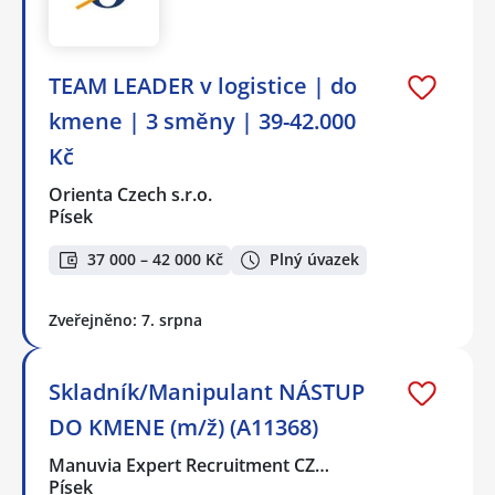
TEAM LEADER v logistice | do
kmene | 3 směny | 39-42.000
Kč
Orienta Czech s.r.o.
Písek
37 000 – 42 000 Kč
Plný úvazek
Zveřejněno: 7. srpna
Skladník/Manipulant NÁSTUP
DO KMENE (m/ž) (A11368)
Manuvia Expert Recruitment CZ…
Písek