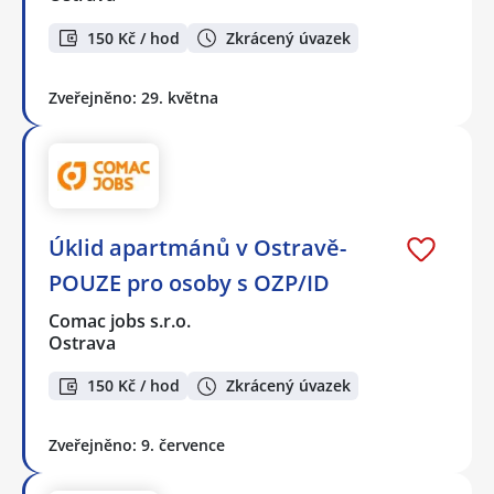
150 Kč / hod
Zkrácený úvazek
Zveřejněno: 29. května
Úklid apartmánů v Ostravě-
POUZE pro osoby s OZP/ID
Comac jobs s.r.o.
Ostrava
150 Kč / hod
Zkrácený úvazek
Zveřejněno: 9. července