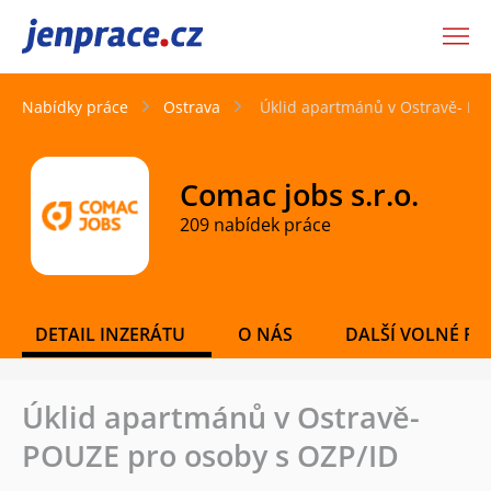
JenPráce.cz
Nabídky práce
Ostrava
Úklid apartmánů v Ostravě- PO
Comac jobs s.r.o.
209 nabídek práce
DETAIL INZERÁTU
O NÁS
DALŠÍ VOLNÉ PO
Úklid apartmánů v Ostravě-
POUZE pro osoby s OZP/ID