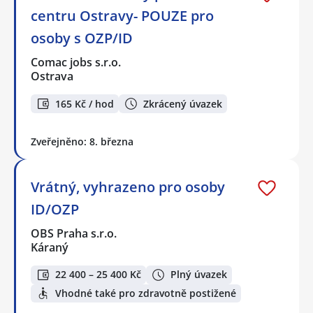
centru Ostravy- POUZE pro
osoby s OZP/ID
Comac jobs s.r.o.
Ostrava
165 Kč / hod
Zkrácený úvazek
Zveřejněno: 8. března
Vrátný, vyhrazeno pro osoby
ID/OZP
OBS Praha s.r.o.
Káraný
22 400 – 25 400 Kč
Plný úvazek
Vhodné také pro zdravotně postižené