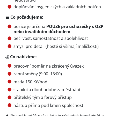
doplňování hygienických a základních potřeb
💼
Co požadujeme:
pozice je určena
POUZE pro uchazečky s OZP
nebo invalidním důchodem
pečlivost, samostatnost a spolehlivost
smysl pro detail (hosté si všímají maličkostí)
💰
Co nabízíme:
pracovní poměr na zkrácený úvazek
ranní směny (9:00–13:00)
mzda 150 Kč/hod
stabilní a dlouhodobé zaměstnání
přátelský tým a férový přístup
nástup přímo pod kmen společnosti
🌟 Pokud hledáš práci, kde je výsledek hned vidět a