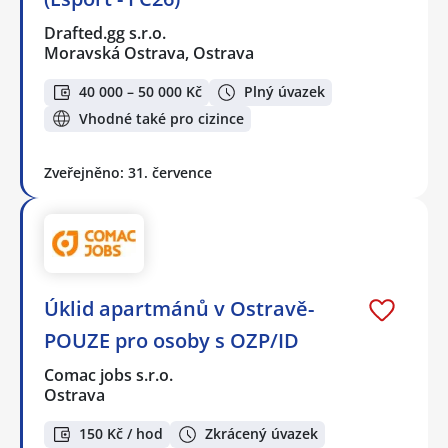
Drafted.gg s.r.o.
Moravská Ostrava, Ostrava
40 000 – 50 000 Kč
Plný úvazek
Vhodné také pro cizince
Zveřejněno: 31. července
Úklid apartmánů v Ostravě-
POUZE pro osoby s OZP/ID
Comac jobs s.r.o.
Ostrava
150 Kč / hod
Zkrácený úvazek