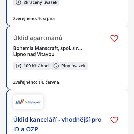
Zkrácený úvazek
Zveřejněno: 9. srpna
Úklid apartmánů
Bohemia Manscraft, spol. s r…
Lipno nad Vltavou
100 Kč / hod
Plný úvazek
Zveřejněno: 14. června
Úklid kanceláří - vhodnější pro
ID a OZP