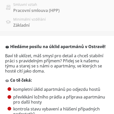
Smluvní vztah
Pracovní smlouva (HPP)
Minimální vzdělání
Základní
🧽 Hledáme posilu na úklid apartmánů v Ostravě!
Baví tě uklízet, máš smysl pro detail a chceš stabilní
práci s pravidelným příjmem? Přidej se k našemu
týmu a starej se s námi o apartmány, ve kterých se
hosté cítí jako doma.
🧽
Co tě čeká:
kompletní úklid apartmánů po odjezdu hostů
převlékání ložního prádla a příprava apartmánu
pro další hosty
kontrola stavu vybavení a hlášení případných
nedostatků