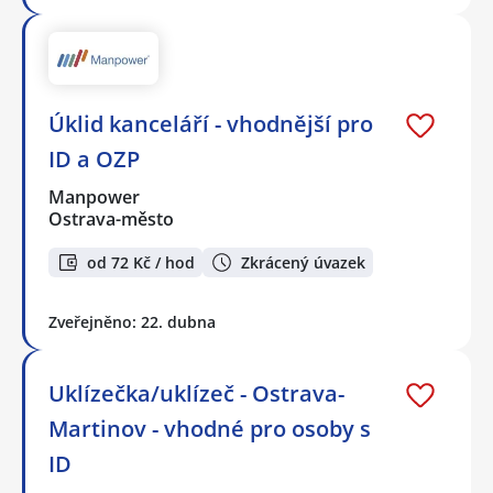
Úklid kanceláří - vhodnější pro
ID a OZP
Manpower
Ostrava-město
od 72 Kč / hod
Zkrácený úvazek
Zveřejněno: 22. dubna
Uklízečka/uklízeč - Ostrava-
Martinov - vhodné pro osoby s
ID