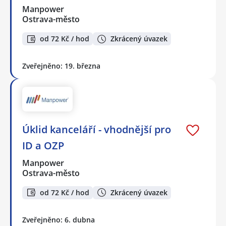
Manpower
Ostrava-město
od 72 Kč / hod
Zkrácený úvazek
Zveřejněno: 19. března
Úklid kanceláří - vhodnější pro
ID a OZP
Manpower
Ostrava-město
od 72 Kč / hod
Zkrácený úvazek
Zveřejněno: 6. dubna