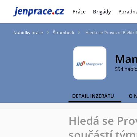
JenPráce.cz
Práce
Brigády
Poradn
Nabídky práce
Štramberk
Hledá se Provozní Elektri
Man
594 nabí
DETAIL INZERÁTU
O 
Hledá se Pro
součástí tým