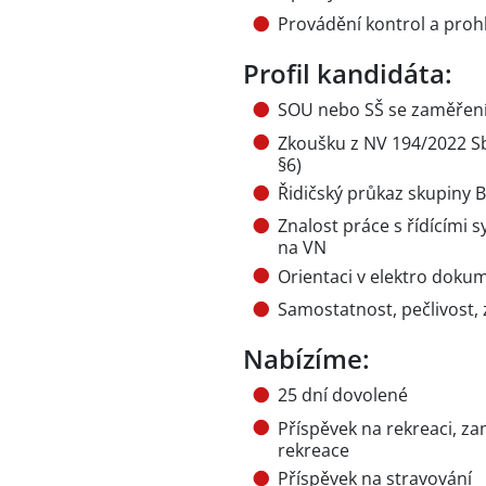
Provádění kontrol a prohl
Profil kandidáta:
SOU nebo SŠ se zaměření
Zkoušku z NV 194/2022 Sb (
§6)
Řidičský průkaz skupiny B
Znalost práce s řídícími 
na VN
Orientaci v elektro doku
Samostatnost, pečlivost,
Nabízíme:
25 dní dovolené
Příspěvek na rekreaci, z
rekreace
Příspěvek na stravování