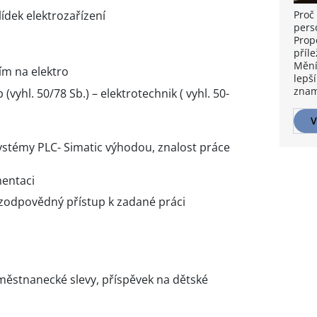
ídek elektrozařízení
Proč 
pers
Prop
příle
Mění
m na elektro
lepší
znam
vyhl. 50/78 Sb.) – elektrotechnik ( vyhl. 50-
V
systémy PLC- Simatic výhodou, znalost práce
mentaci
 zodpovědný přístup k zadané práci
aměstnanecké slevy, příspěvek na dětské