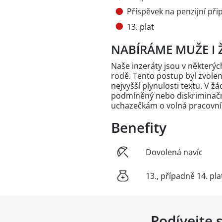
Příspěvek na penzijní přip
13. plat
NABÍRÁME MUŽE I 
Naše inzeráty jsou v někter
rodě. Tento postup byl zvole
nejvyšší plynulosti textu. V 
podmíněný nebo diskriminační
uchazečkám o volná pracovní
Benefity
Dovolená navíc
13., případně 14. pla
Podívejte 