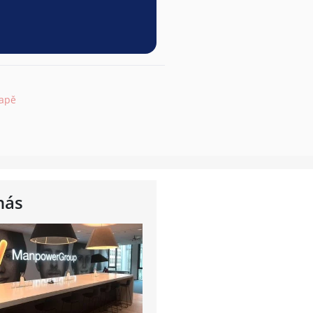
mapě
nás