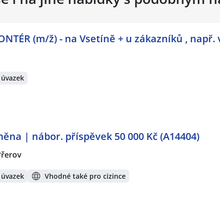
ÉR (m/ž) - na Vsetíně + u zákazníků , např. 
 úvazek
ěna | nábor. příspěvek 50 000 Kč (A14404)
Přerov
 úvazek
Vhodné také pro cizince