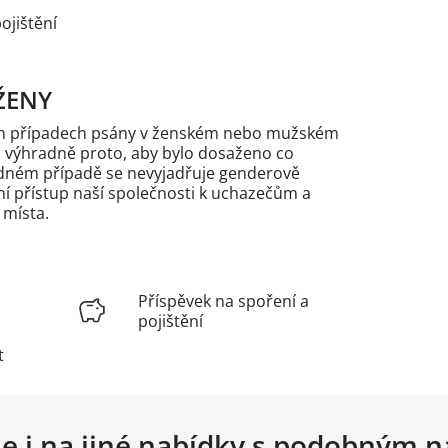
ojištění
ŽENY
ých případech psány v ženském nebo mužském
n výhradně proto, aby bylo dosaženo co
žádném případě se nevyjadřuje genderově
 přístup naší společnosti k uchazečům a
 místa.
Příspěvek na spoření a
pojištění
t
se i na jiné nabídky s podobným 