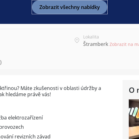
Zobrazit všechny nabídky
Lokalita
Štramberk
Zobrazit na 
)
ektřinou? Máte zkušenosti v oblasti údržby a
O 
Pak hledáme právě vás!
ba elektrozařízení
 provozech
ňování revizních závad