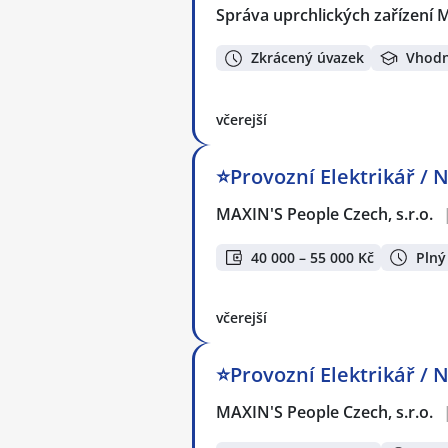
Správa uprchlických zařízení M
Zkrácený úvazek
Vhodn
včerejší
⭐Provozní Elektrikář / 
MAXIN'S People Czech, s.r.o.
40 000 – 55 000 Kč
Plný
včerejší
⭐Provozní Elektrikář / 
MAXIN'S People Czech, s.r.o.