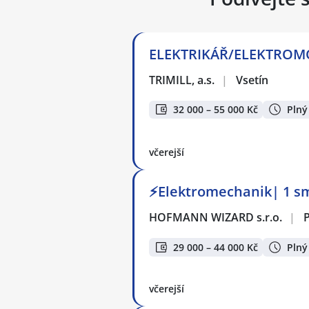
ELEKTRIKÁŘ/ELEKTROMONT
TRIMILL, a.s.
|
Vsetín
32 000 – 55 000 Kč
Plný
včerejší
⚡Elektromechanik| 1 sm
HOFMANN WIZARD s.r.o.
|
29 000 – 44 000 Kč
Plný
včerejší