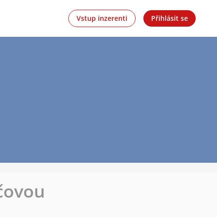
Vstup inzerenti
Přihlásit se
íčovou