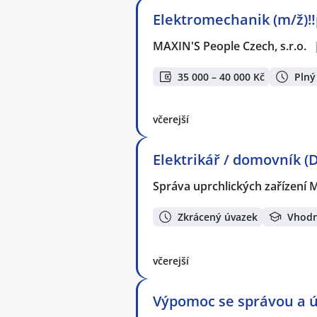
Elektromechanik (m/ž)‼
MAXIN'S People Czech, s.r.o.
35 000 – 40 000 Kč
Plný
včerejší
Elektrikář / domovník (
Správa uprchlických zařízení M
Zkrácený úvazek
Vhodn
včerejší
Výpomoc se správou a úd