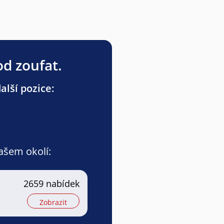
od zoufat.
lší pozice:
vašem okolí:
2659 nabídek
Zobrazit