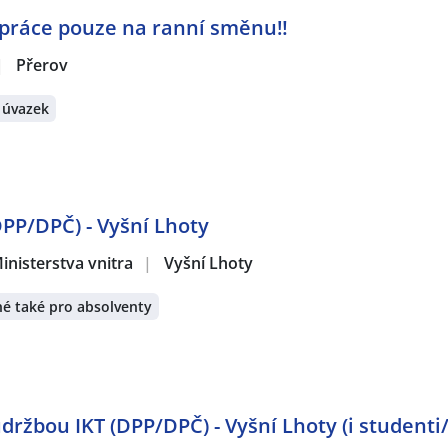
️práce pouze na ranní směnu‼️
|
Přerov
 úvazek
DPP/DPČ) - Vyšní Lhoty
inisterstva vnitra
|
Vyšní Lhoty
é také pro absolventy
ržbou IKT (DPP/DPČ) - Vyšní Lhoty (i studenti