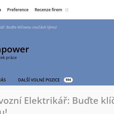
a
Preference
Recenze firem
kář: Buďte klíčovou součástí týmu!
power
dek práce
NÁS
DALŠÍ VOLNÉ POZICE
594
vozní Elektrikář: Buďte kl
u!