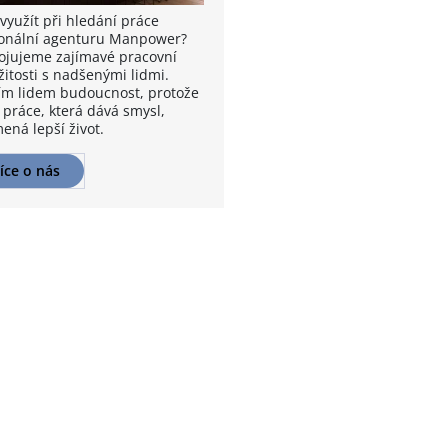
využít při hledání práce
onální agenturu Manpower?
ojujeme zajímavé pracovní
žitosti s nadšenými lidmi.
m lidem budoucnost, protože
 práce, která dává smysl,
ená lepší život.
íce o nás