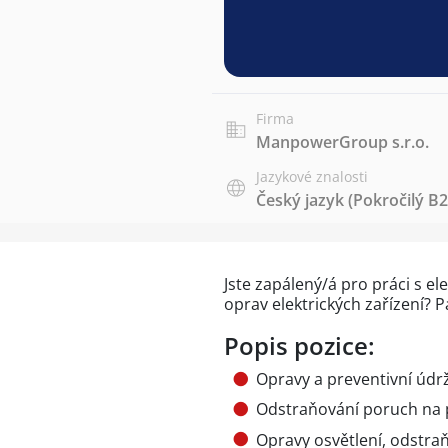
Firma
ManpowerGroup s.r.o.
Jazykové znalosti
Český jazyk
(Pokročilý B2
Jste zapálený/á pro práci s el
oprav elektrických zařízení? 
Popis pozice:
Opravy a preventivní údrž
Odstraňování poruch na
Opravy osvětlení, odstra