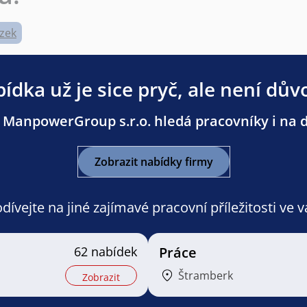
zek
ídka už je sice pryč, ale není dův
 ManpowerGroup s.r.o. hledá pracovníky i na da
Zobrazit nabídky firmy
ívejte na jiné zajímavé pracovní příležitosti ve 
62 nabídek
Práce
Štramberk
Zobrazit