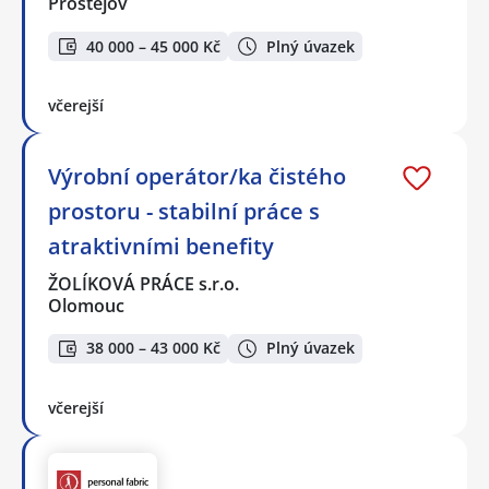
Prostějov
40 000 – 45 000 Kč
Plný úvazek
včerejší
Výrobní operátor/ka čistého
prostoru - stabilní práce s
atraktivními benefity
ŽOLÍKOVÁ PRÁCE s.r.o.
Olomouc
38 000 – 43 000 Kč
Plný úvazek
včerejší