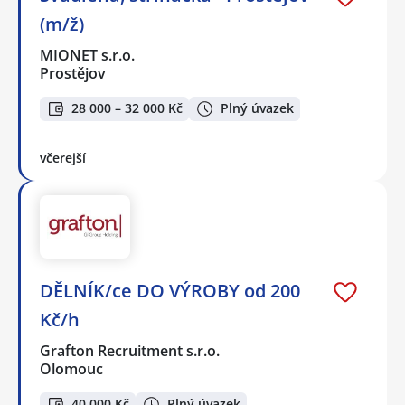
(m/ž)
MIONET s.r.o.
Prostějov
28 000 – 32 000 Kč
Plný úvazek
včerejší
DĚLNÍK/ce DO VÝROBY od 200
Kč/h
Grafton Recruitment s.r.o.
Olomouc
40 000 Kč
Plný úvazek