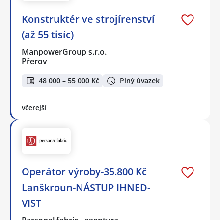
Konstruktér ve strojírenství
(až 55 tisíc)
ManpowerGroup s.r.o.
Přerov
48 000 – 55 000 Kč
Plný úvazek
včerejší
Operátor výroby-35.800 Kč
Lanškroun-NÁSTUP IHNED-
VIST
Personal fabric - agentura…