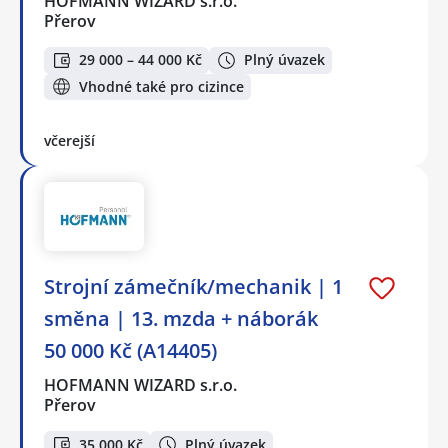
HOFMANN WIZARD s.r.o.
Přerov
29 000 – 44 000 Kč
Plný úvazek
Vhodné také pro cizince
včerejší
Strojní zámečník/mechanik | 1
směna | 13. mzda + náborák
50 000 Kč (A14405)
HOFMANN WIZARD s.r.o.
Přerov
35 000 Kč
Plný úvazek