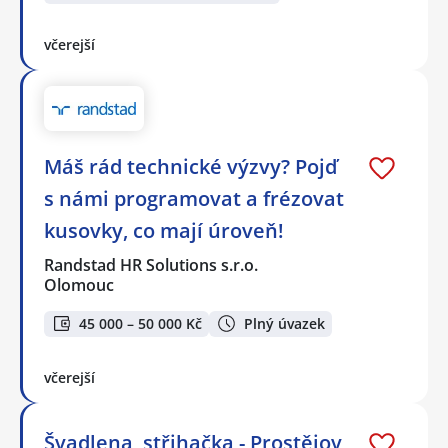
včerejší
Máš rád technické výzvy? Pojď
s námi programovat a frézovat
kusovky, co mají úroveň!
Randstad HR Solutions s.r.o.
Olomouc
45 000 – 50 000 Kč
Plný úvazek
včerejší
Švadlena, střihačka - Prostějov