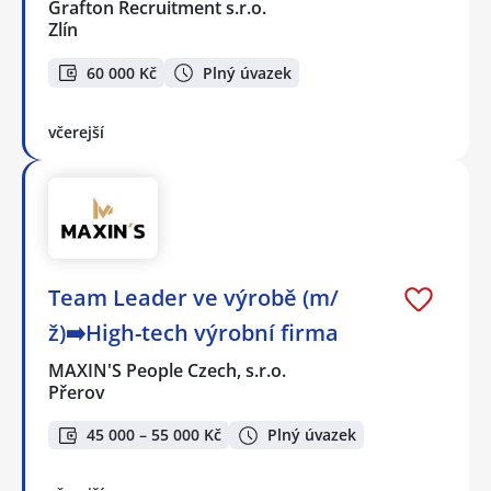
Grafton Recruitment s.r.o.
Zlín
60 000 Kč
Plný úvazek
včerejší
Team Leader ve výrobě (m/
ž)➡️High-tech výrobní firma
MAXIN'S People Czech, s.r.o.
Přerov
45 000 – 55 000 Kč
Plný úvazek