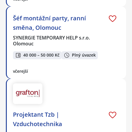
Šéf montážní party, ranní
směna, Olomouc
SYNERGIE TEMPORARY HELP s.r.o.
Olomouc
40 000 – 50 000 Kč
Plný úvazek
včerejší
Projektant Tzb |
Vzduchotechnika