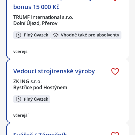
bonus 15 000 Kč
TRUMF International s.r.o.
Dolní Újezd, Přerov
Plný úvazek
Vhodné také pro absolventy
včerejší
Vedoucí strojírenské výroby
ZK ING s.r.o.
Bystřice pod Hostýnem
Plný úvazek
včerejší
Svářeč / Zámečník