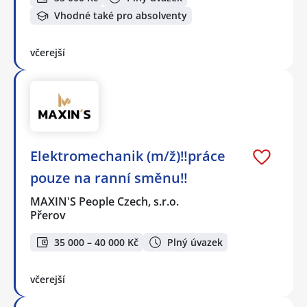
Vhodné také pro absolventy
včerejší
Elektromechanik (m/ž)‼️práce
pouze na ranní směnu‼️
MAXIN'S People Czech, s.r.o.
Přerov
35 000 – 40 000 Kč
Plný úvazek
včerejší