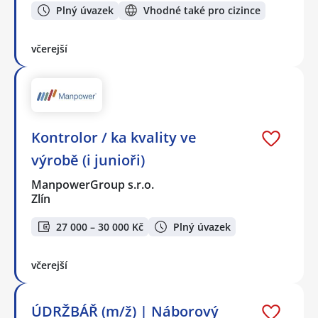
Plný úvazek
Vhodné také pro cizince
včerejší
Kontrolor / ka kvality ve
výrobě (i junioři)
ManpowerGroup s.r.o.
Zlín
27 000 – 30 000 Kč
Plný úvazek
včerejší
ÚDRŽBÁŘ (m/ž) | Náborový