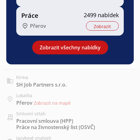
Práce
2499 nabídek
Přerov
Zobrazit
Zobrazit všechny nabídky
Firma
SH Job Partners s.r.o.
Lokalita
Přerov
Zobrazit na mapě
Smluvní vztah
Pracovní smlouva (HPP)
Práce na živnostenský list (OSVČ)
Jazykové znalosti