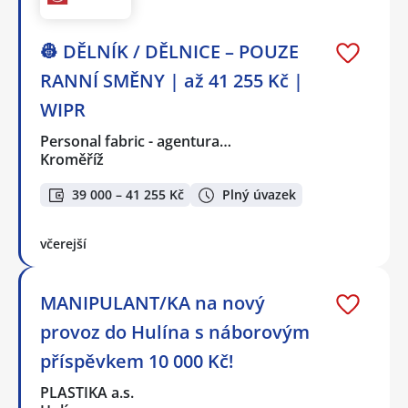
👷 DĚLNÍK / DĚLNICE – POUZE
RANNÍ SMĚNY | až 41 255 Kč |
WIPR
Personal fabric - agentura…
Kroměříž
39 000 – 41 255 Kč
Plný úvazek
včerejší
MANIPULANT/KA na nový
provoz do Hulína s náborovým
příspěvkem 10 000 Kč!
PLASTIKA a.s.