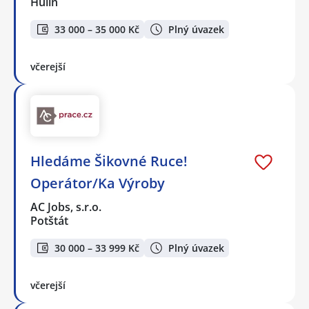
Hulín
33 000 – 35 000 Kč
Plný úvazek
včerejší
Hledáme Šikovné Ruce!
Operátor/Ka Výroby
AC Jobs, s.r.o.
Potštát
30 000 – 33 999 Kč
Plný úvazek
včerejší