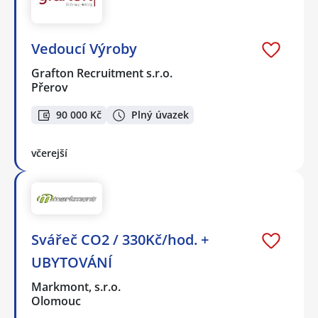
Vedoucí Výroby
Grafton Recruitment s.r.o.
Přerov
90 000 Kč
Plný úvazek
včerejší
Svářeč CO2 / 330Kč/hod. +
UBYTOVÁNÍ
Markmont, s.r.o.
Olomouc