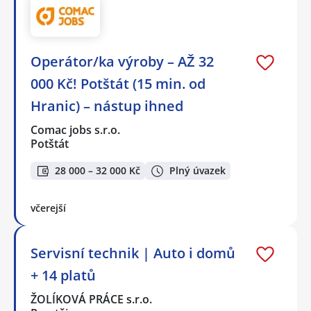
Operátor/ka výroby – AŽ 32
000 Kč! Potštát (15 min. od
Hranic) – nástup ihned
Comac jobs s.r.o.
Potštát
28 000 – 32 000 Kč
Plný úvazek
včerejší
Servisní technik | Auto i domů
+ 14 platů
ŽOLÍKOVÁ PRÁCE s.r.o.