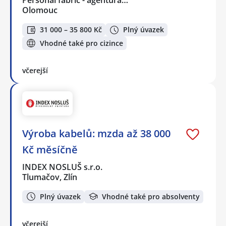
Olomouc
31 000 – 35 800 Kč
Plný úvazek
Vhodné také pro cizince
včerejší
Výroba kabelů: mzda až 38 000
Kč měsíčně
INDEX NOSLUŠ s.r.o.
Tlumačov, Zlín
Plný úvazek
Vhodné také pro absolventy
včerejší