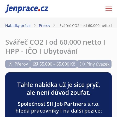
JenPráce.cz
Nabídky práce
Přerov
Svářeč CO2 I od 60.000 netto I HP
Svářeč CO2 I od 60.000 netto I
HPP - IČO I Ubytování
Přerov
55.000 – 65.000 Kč
Plný úvazek
Tahle nabídka už je sice pryč,
ale není důvod zoufat.
Společnost SH Job Partners s.r.o.
hledá pracovníky i na další pozice: