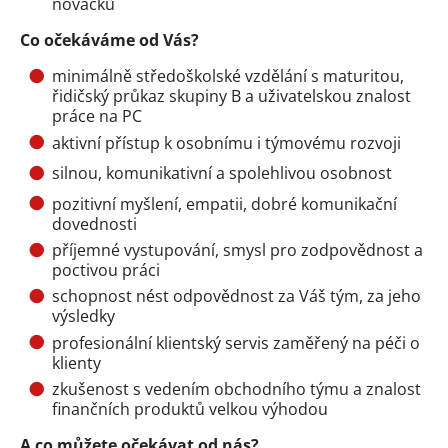
nováčků
Co očekáváme od Vás?
minimálně středoškolské vzdělání s maturitou,
řidičský průkaz skupiny B a uživatelskou znalost
práce na PC
aktivní přístup k osobnímu i týmovému rozvoji
silnou, komunikativní a spolehlivou osobnost
pozitivní myšlení, empatii, dobré komunikační
dovednosti
příjemné vystupování, smysl pro zodpovědnost a
poctivou práci
schopnost nést odpovědnost za Váš tým, za jeho
výsledky
profesionální klientský servis zaměřený na péči o
klienty
zkušenost s vedením obchodního týmu a znalost
finančních produktů velkou výhodou
A co můžete očekávat od nás?