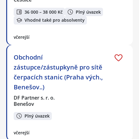
36 000 – 38 000 Kč
Plný úvazek
Vhodné také pro absolventy
včerejší
Obchodní
zástupce/zástupkyně pro sítě
čerpacích stanic (Praha vých.,
Benešov..)
DF Partner s. r. o.
Benešov
Plný úvazek
včerejší