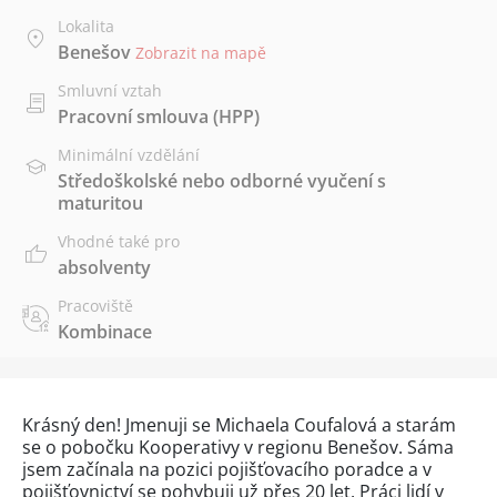
Lokalita
Benešov
Zobrazit na mapě
Smluvní vztah
Pracovní smlouva (HPP)
Minimální vzdělání
Středoškolské nebo odborné vyučení s
maturitou
Vhodné také pro
absolventy
Pracoviště
Kombinace
Krásný den! Jmenuji se Michaela Coufalová a starám
se o pobočku Kooperativy v regionu Benešov. Sáma
jsem začínala na pozici pojišťovacího poradce a v
pojišťovnictví se pohybuji už přes 20 let. Práci lidí v