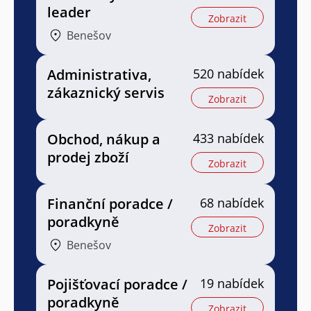
leader
Zobrazit
Benešov
Administrativa,
520 nabídek
zákaznický servis
Zobrazit
Obchod, nákup a
433 nabídek
prodej zboží
Zobrazit
Finanční poradce /
68 nabídek
poradkyně
Zobrazit
Benešov
Pojišťovací poradce /
19 nabídek
poradkyně
Zobrazit