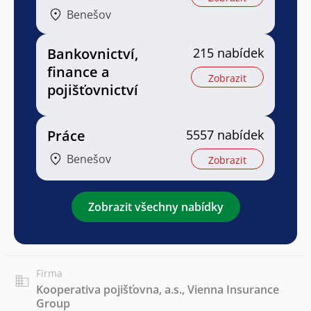
Benešov
Bankovnictví,
215 nabídek
finance a
Zobrazit
pojišťovnictví
Práce
5557 nabídek
Benešov
Zobrazit
Zobrazit všechny nabídky
Firma
Kooperativa pojišťovna, a.s., Vienna Insurance
Group