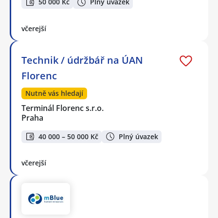
50 000 Kč
Plný úvazek
včerejší
Technik / údržbář na ÚAN
Florenc
Nutně vás hledají
Terminál Florenc s.r.o.
Praha
40 000 – 50 000 Kč
Plný úvazek
včerejší