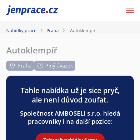
JenPráce.cz
Nabídky práce
Praha
Autoklempíř
Autoklempíř
Praha
Plný úvazek
Tahle nabídka už je sice pryč,
ale není důvod zoufat.
Společnost AMBOSELI s.r.o. hledá
pracovníky i na další pozice:
Zobrazit nabídky firmy