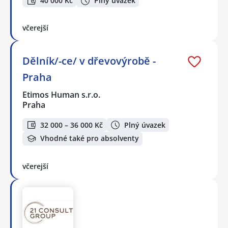
40 000 Kč
Plný úvazek
včerejší
Dělník/-ce/ v dřevovýrobě -
Praha
Etimos Human s.r.o.
Praha
32 000 – 36 000 Kč
Plný úvazek
Vhodné také pro absolventy
včerejší