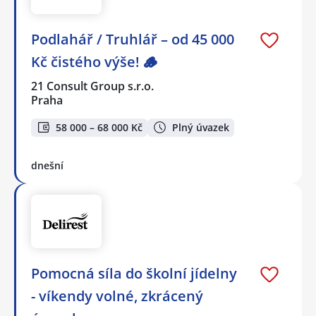
Podlahář / Truhlář – od 45 000
Kč čistého výše! 🪵
21 Consult Group s.r.o.
Praha
58 000 – 68 000 Kč
Plný úvazek
dnešní
Pomocná síla do školní jídelny
- víkendy volné, zkrácený