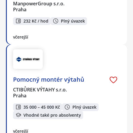
ManpowerGroup s.r.o.
Praha
232 Kč / hod
Plný úvazek
včerejší
Pomocný montér výtahů
CTIBŮREK VÝTAHY s.r.o.
Praha
35 000 – 45 000 Kč
Plný úvazek
Vhodné také pro absolventy
včerejší