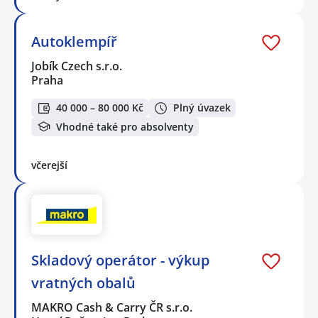
Autoklempíř
Jobík Czech s.r.o.
Praha
40 000 – 80 000 Kč
Plný úvazek
Vhodné také pro absolventy
včerejší
Skladový operátor - výkup
vratných obalů
MAKRO Cash & Carry ČR s.r.o.