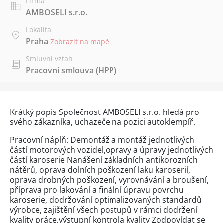
Firma
AMBOSELI s.r.o.
Lokalita
Praha
Zobrazit na mapě
Smluvní vztah
Pracovní smlouva (HPP)
Krátký popis Společnost AMBOSELI s.r.o. hledá pro
svého zákazníka, uchazeče na pozici autoklempíř.
Pracovní náplň: Demontáž a montáž jednotlivých
částí motorových vozidel,opravy a úpravy jednotlivých
částí karoserie Nanášení základních antikorozních
nátěrů, oprava dolních poškození laku karoserií,
oprava drobných poškození, vyrovnávání a broušení,
příprava pro lakování a finální úpravu povrchu
karoserie, dodržování optimalizovaných standardů
výrobce, zajištění všech postupů v rámci dodržení
kvality práce,výstupní kontrola kvality Zodpovídat se