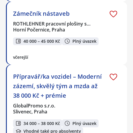
Zámečník nástaveb
ROTHLEHNER pracovní plošiny s…
Horní Počernice, Praha
40 000 – 45 000 Kč
Plný úvazek
včerejší
Přípravář/ka vozidel – Moderní
zázemí, skvělý tým a mzda až
38 000 Kč + prémie
GlobalPromo s.r.o.
Slivenec, Praha
34 000 – 38 000 Kč
Plný úvazek
Vhodné také pro absolventy