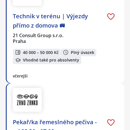
Technik v terénu | Výjezdy
přímo z domova 🚐
21 Consult Group s.r.o.
Praha
40 000 – 50 000 Kč
Plný úvazek
Vhodné také pro absolventy
včerejší
Pekař/ka řemeslného pečiva -