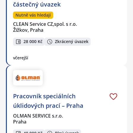
částečný úvazek
Nutně vás hledají
CLEAN Service CZ,spol. s r.o.
Žižkov, Praha
28 000 Kč
Zkrácený úvazek
včerejší
Pracovník speciálních
úklidových prací – Praha
OLMAN SERVICE s.r.o.
Praha