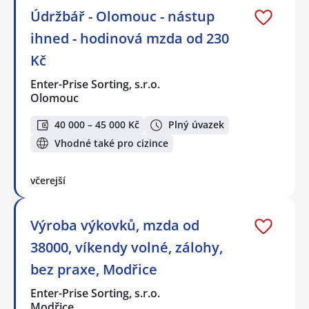
Údržbář - Olomouc - nástup
ihned - hodinová mzda od 230
Kč
Enter-Prise Sorting, s.r.o.
Olomouc
40 000 – 45 000 Kč
Plný úvazek
Vhodné také pro cizince
včerejší
Výroba výkovků, mzda od
38000, víkendy volné, zálohy,
bez praxe, Modřice
Enter-Prise Sorting, s.r.o.
Modřice