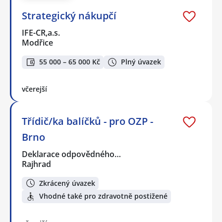
Strategický nákupčí
IFE-CR,a.s.
Modřice
55 000 – 65 000 Kč
Plný úvazek
včerejší
Třídič/ka balíčků - pro OZP -
Brno
Deklarace odpovědného…
Rajhrad
Zkrácený úvazek
Vhodné také pro zdravotně postižené