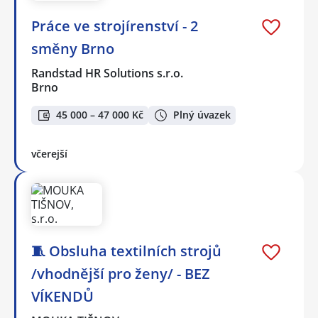
Práce ve strojírenství - 2
směny Brno
Randstad HR Solutions s.r.o.
Brno
45 000 – 47 000 Kč
Plný úvazek
včerejší
🧵 Obsluha textilních strojů
/vhodnější pro ženy/ - BEZ
VÍKENDŮ