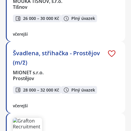
MOUKA TIŠNOV, s.r.o.
Tišnov
26 000 – 30 000 Kč
Plný úvazek
včerejší
Švadlena, střihačka - Prostějov
(m/ž)
MIONET s.r.o.
Prostějov
28 000 – 32 000 Kč
Plný úvazek
včerejší