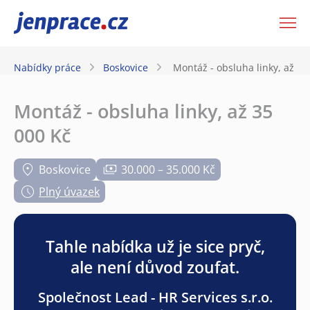
JenPráce.cz
Nabídky práce
Boskovice
Montáž - obsluha linky, až 35
Montáž - obsluha linky, až 35
000 Kč
Boskovice
30.000 – 35.000 Kč
Plný úvazek
Tahle nabídka už je sice pryč,
ale není důvod zoufat.
Společnost Lead - HR Services s.r.o.