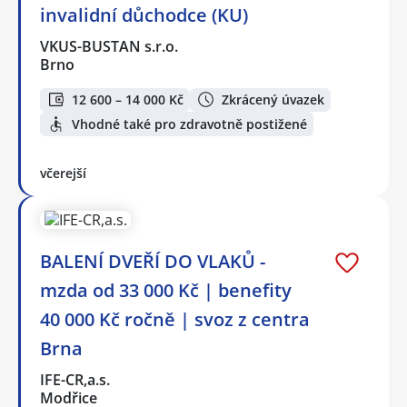
invalidní důchodce (KU)
VKUS-BUSTAN s.r.o.
Brno
12 600 – 14 000 Kč
Zkrácený úvazek
Vhodné také pro zdravotně postižené
včerejší
BALENÍ DVEŘÍ DO VLAKŮ -
mzda od 33 000 Kč | benefity
40 000 Kč ročně | svoz z centra
Brna
IFE-CR,a.s.
Modřice