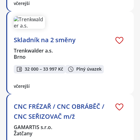
včerejší
Skladník na 2 směny
Trenkwalder a.s.
Brno
32 000 – 33 997 Kč
Plný úvazek
včerejší
CNC FRÉZAŘ / CNC OBRÁBĚČ /
CNC SEŘIZOVAČ m/ž
GAMARTIS s.r.o.
Žatčany