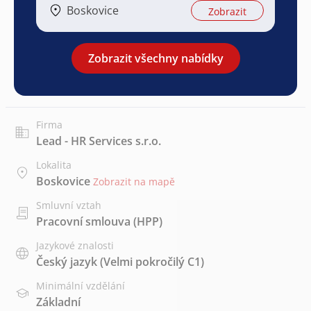
Boskovice
Zobrazit
Zobrazit všechny nabídky
Firma
Lead - HR Services s.r.o.
Lokalita
Boskovice
Zobrazit na mapě
Smluvní vztah
Pracovní smlouva (HPP)
Jazykové znalosti
Český jazyk
(Velmi pokročilý C1)
Minimální vzdělání
Základní