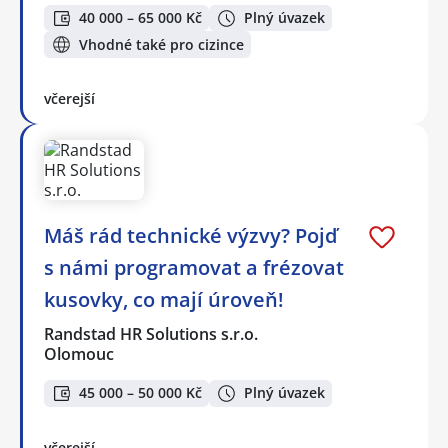
40 000 – 65 000 Kč
Plný úvazek
Vhodné také pro cizince
včerejší
Máš rád technické výzvy? Pojď
s námi programovat a frézovat
kusovky, co mají úroveň!
Randstad HR Solutions s.r.o.
Olomouc
45 000 – 50 000 Kč
Plný úvazek
včerejší