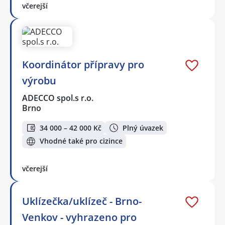
včerejší
Koordinátor přípravy pro
výrobu
ADECCO spol.s r.o.
Brno
34 000 – 42 000 Kč
Plný úvazek
Vhodné také pro cizince
včerejší
Uklízečka/uklízeč - Brno-
Venkov - vyhrazeno pro