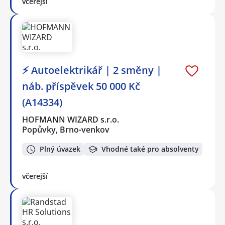
včerejší
⚡ Autoelektrikář | 2 směny |
náb. příspěvek 50 000 Kč
(A14334)
HOFMANN WIZARD s.r.o.
Popůvky, Brno-venkov
Plný úvazek
Vhodné také pro absolventy
včerejší