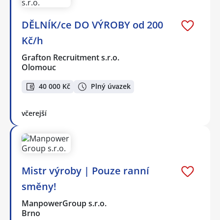
DĚLNÍK/ce DO VÝROBY od 200
Kč/h
Grafton Recruitment s.r.o.
Olomouc
40 000 Kč
Plný úvazek
včerejší
Mistr výroby | Pouze ranní
směny!
ManpowerGroup s.r.o.
Brno