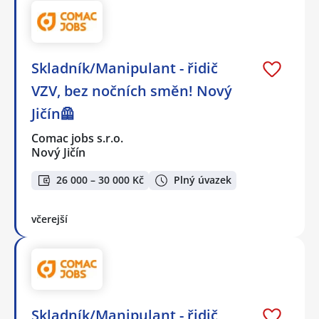
Skladník/Manipulant - řidič
VZV, bez nočních směn! Nový
Jičín🦺
Comac jobs s.r.o.
Nový Jičín
26 000 – 30 000 Kč
Plný úvazek
včerejší
Skladník/Manipulant - řidič