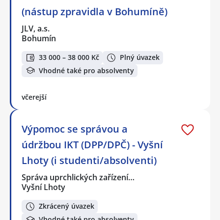
(nástup zpravidla v Bohumíně)
JLV, a.s.
Bohumín
33 000 – 38 000 Kč
Plný úvazek
Vhodné také pro absolventy
včerejší
Výpomoc se správou a
údržbou IKT (DPP/DPČ) - Vyšní
Lhoty (i studenti/absolventi)
Správa uprchlických zařízení…
Vyšní Lhoty
Zkrácený úvazek
Vhodné také pro absolventy