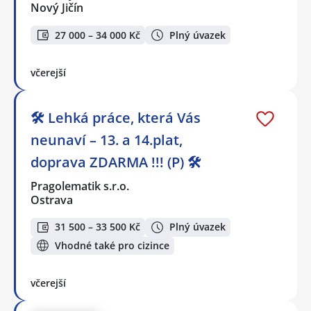
Nový Jičín
27 000 – 34 000 Kč
Plný úvazek
včerejší
🛠️ Lehká práce, která Vás
neunaví – 13. a 14.plat,
doprava ZDARMA !!! (P) 🛠️
Pragolematik s.r.o.
Ostrava
31 500 – 33 500 Kč
Plný úvazek
Vhodné také pro cizince
včerejší