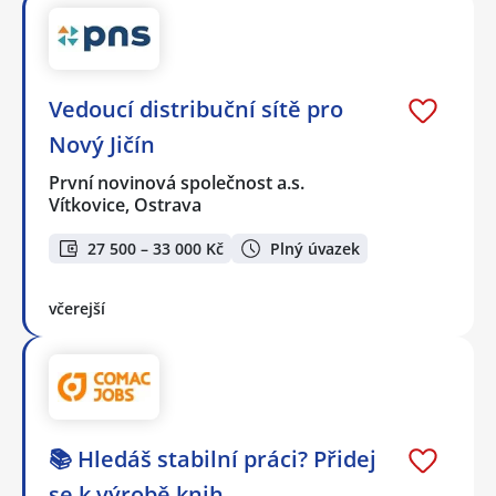
Vedoucí distribuční sítě pro
Nový Jičín
První novinová společnost a.s.
Vítkovice, Ostrava
27 500 – 33 000 Kč
Plný úvazek
včerejší
📚 Hledáš stabilní práci? Přidej
se k výrobě knih