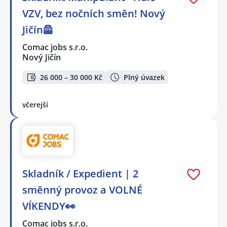
VZV, bez nočních směn! Nový
Jičín🦺
Comac jobs s.r.o.
Nový Jičín
26 000 – 30 000 Kč
Plný úvazek
včerejší
Skladník / Expedient | 2
směnný provoz a VOLNÉ
VÍKENDY👀
Comac jobs s.r.o.