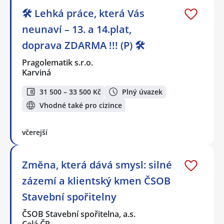
🛠️ Lehká práce, která Vás
neunaví – 13. a 14.plat,
doprava ZDARMA !!! (P) 🛠️
Pragolematik s.r.o.
Karviná
31 500 – 33 500 Kč
Plný úvazek
Vhodné také pro cizince
včerejší
Změna, která dává smysl: silné
zázemí a klientský kmen ČSOB
Stavební spořitelny
ČSOB Stavební spořitelna, a.s.
Celá ČR