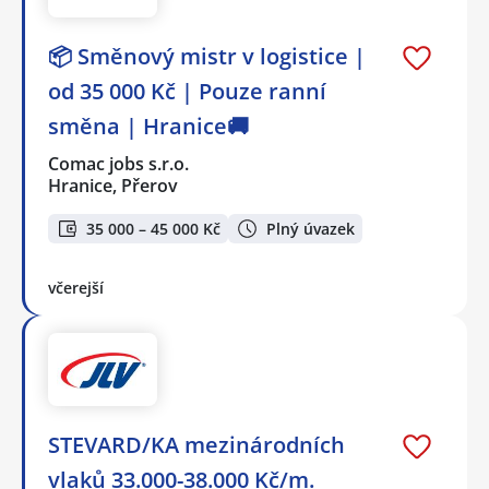
📦 Směnový mistr v logistice |
od 35 000 Kč | Pouze ranní
směna | Hranice🚚
Comac jobs s.r.o.
Hranice, Přerov
35 000 – 45 000 Kč
Plný úvazek
včerejší
STEVARD/KA mezinárodních
vlaků 33.000-38.000 Kč/m.