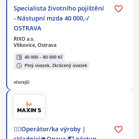
Specialista životního pojištění
- Nástupní mzda 40 000,-/
OSTRAVA
RIXO a.s.
Vítkovice, Ostrava
40 000 – 80 000 Kč
Plný úvazek, Zkrácený úvazek
včerejší
👷‍♂️Operátor/ka výroby |
skladníci🫵Opava 💵 nástup