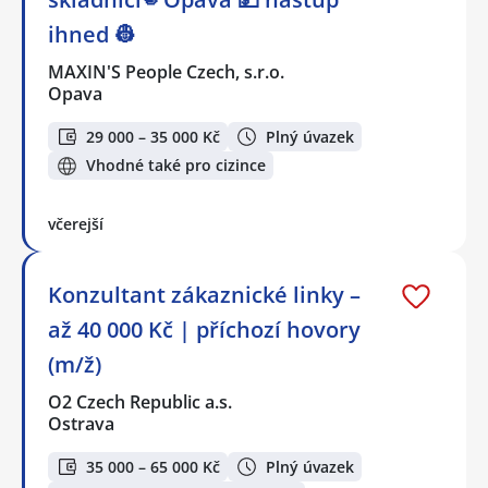
ihned 👷
MAXIN'S People Czech, s.r.o.
Opava
29 000 – 35 000 Kč
Plný úvazek
Vhodné také pro cizince
včerejší
Konzultant zákaznické linky –
až 40 000 Kč | příchozí hovory
(m/ž)
O2 Czech Republic a.s.
Ostrava
35 000 – 65 000 Kč
Plný úvazek