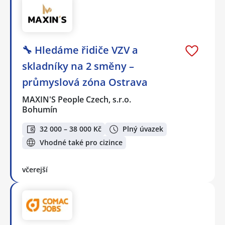
🔧 Hledáme řidiče VZV a
skladníky na 2 směny –
průmyslová zóna Ostrava
MAXIN'S People Czech, s.r.o.
Bohumín
32 000 – 38 000 Kč
Plný úvazek
Vhodné také pro cizince
včerejší