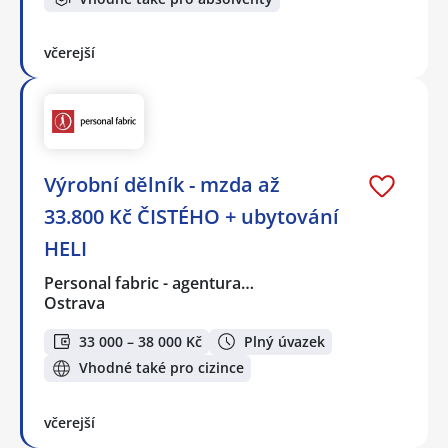
včerejší
Výrobní dělník - mzda až
33.800 Kč ČISTÉHO + ubytování
HELI
Personal fabric - agentura…
Ostrava
33 000 – 38 000 Kč
Plný úvazek
Vhodné také pro cizince
včerejší