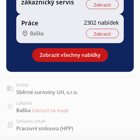
zákaznický servis
Zobrazit
Práce
2302 nabídek
Baška
Zobrazit
Zobrazit všechny nabídky
Firma
Sběrné suroviny UH, s.r.o.
Lokalita
Baška
Zobrazit na mapě
Smluvní vztah
Pracovní smlouva (HPP)