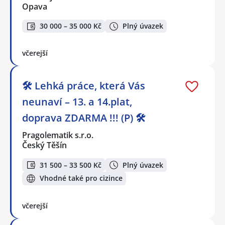
Opava
30 000 – 35 000 Kč
Plný úvazek
včerejší
🛠️ Lehká práce, která Vás
neunaví – 13. a 14.plat,
doprava ZDARMA !!! (P) 🛠️
Pragolematik s.r.o.
Český Těšín
31 500 – 33 500 Kč
Plný úvazek
Vhodné také pro cizince
včerejší