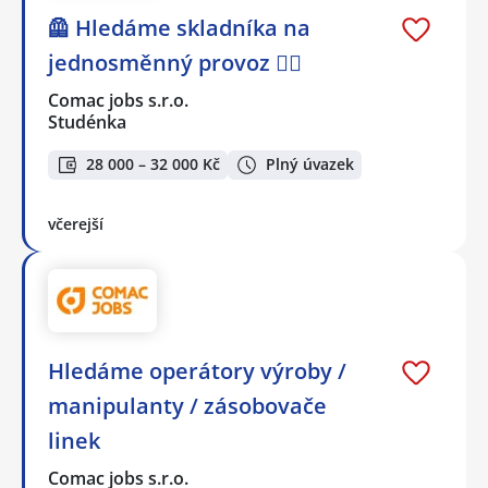
🦺 Hledáme skladníka na
jednosměnný provoz 👷‍♂️
Comac jobs s.r.o.
Studénka
28 000 – 32 000 Kč
Plný úvazek
včerejší
Hledáme operátory výroby /
manipulanty / zásobovače
linek
Comac jobs s.r.o.