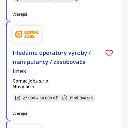
včerejší
Hledáme operátory výroby /
manipulanty / zásobovače
linek
Comac jobs s.r.o.
Nový Jičín
27 000 – 34 000 Kč
Plný úvazek
včerejší