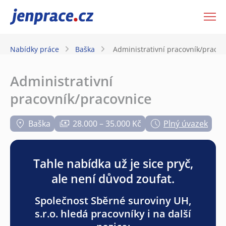
JenPráce.cz
Nabídky práce
Baška
Administrativní pracovník/pracov
Administrativní
pracovník/pracovnice
Baška
28.000 – 35.000 Kč
Plný úvazek
Tahle nabídka už je sice pryč,
ale není důvod zoufat.
Společnost Sběrné suroviny UH,
s.r.o. hledá pracovníky i na další