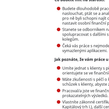
Budete dlouhodobě pracov
naslouchat, ptát se a anal
pro ně byli schopni najít 
nastavit osobní finanční p
Stanete se odborníkem na 
spolupracovat s dalšími
kolegům.
Čeká vás práce s nejmode
vymazlenými aplikacemi.
Jak poznáte, že vám práce u
Umíte jednat s klienty s
orientujete se ve finančn
Máte zkušenosti s péčí o 
schůzek s klienty, abyste zl
Pracoval/a jste ve finanč
prokazatelných výsledků.
Vlastníte zákonné certifik
Kapitálový trh I.), další c