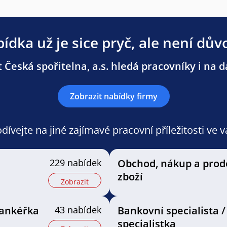
ídka už je sice pryč, ale není dův
 Česká spořitelna, a.s. hledá pracovníky i na da
Zobrazit nabídky firmy
ívejte na jiné zajímavé pracovní příležitosti ve 
229 nabídek
Obchod, nákup a prod
zboží
Zobrazit
bankéřka
43 nabídek
Bankovní specialista /
specialistka