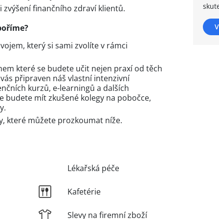
skut
 zvýšení finančního zdraví klientů.
V
poříme?
jem, který si sami zvolíte v rámci
em které se budete učit nejen praxí od těch
vás připraven náš vlastní intenzivní
nčních kurzů, e-learningů a dalších
uce budete mít zkušené kolegy na pobočce,
y.
y, které můžete prozkoumat níže.
Lékařská péče
Kafetérie
Slevy na firemní zboží