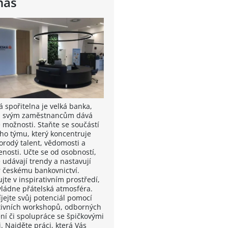
nás
á spořitelna je velká banka,
á svým zaměstnancům dává
é možnosti. Staňte se součástí
ho týmu, který koncentruje
orodý talent, vědomosti a
enosti. Učte se od osobností,
 udávají trendy a nastavují
 českému bankovnictví.
jte v inspirativním prostředí,
vládne přátelská atmosféra.
íjejte svůj potenciál pomocí
tivních workshopů, odborných
ení či spolupráce se špičkovými
. Najděte práci, která Vás