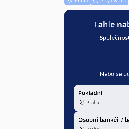
Praha
Plný úvazek
Tahle nab
Společnost
Nebo se pod
Pokladní
Praha
Osobní bankéř / 