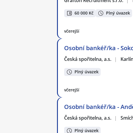
Grafton Recruitment s.r.o.
|
60 000 Kč
Plný úvazek
včerejší
Osobní bankéř/ka - Sok
Česká spořitelna, a.s.
|
Karlí
Plný úvazek
včerejší
Osobní bankéř/ka - And
Česká spořitelna, a.s.
|
Smíc
Plný úvazek