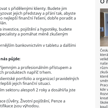
O 
at s přidělenými klienty. Budete jim
yzovat jejich představy a přání tak, abyste
co nejlepší finanční řešení, dobře poradit a
lán.
investice, pojištění a hypotéky, budete
 specialisty a pomáhat méně zkušeným
rnějším bankovnictvím v tabletu a dalšími
Česk
kter
 nás půjde:
velk
naše
 příjemným a profesionálním přístupem a
různ
ích produktech napříč trhem.
zkuš
které
klientské portfolio a organizací pravidelných
směr
epšili jejich finanční situaci.
Pracu
kde 
ním sektoru alespoň 2 roky a dosáhl/la jste
Rozv
krea
ace (Úvěry, Životní pojištění, Penze a
škol
ertifikace jsou výhodou.
kouči