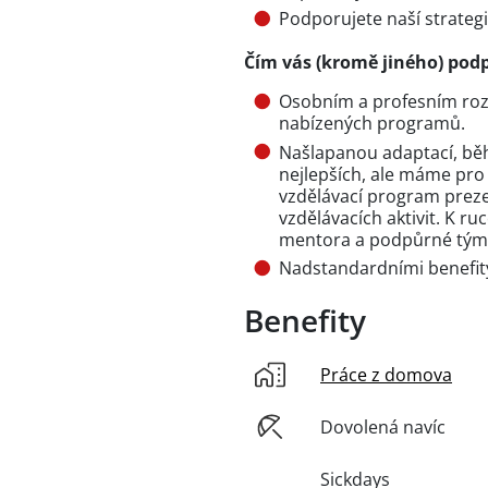
Podporujete naší strategii
Čím vás (kromě jiného) pod
Osobním a profesním rozvo
nabízených programů.
Našlapanou adaptací, běh
nejlepších, ale máme pro 
vzdělávací program preze
vzdělávacích aktivit. K r
mentora a podpůrné tým
Nadstandardními benefit
Benefity
Práce z domova
Dovolená navíc
Sickdays