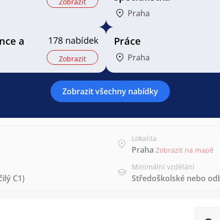
Zobrazit
Praha
ance a
178 nabídek
Práce
Praha
Zobrazit
Zobrazit všechny nabídky
Lokalita
Praha
Zobrazit na mapě
Minimální vzdělání
ilý C1)
Středoškolské nebo od