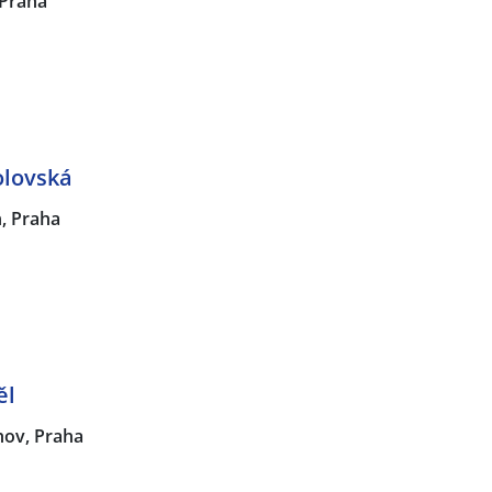
Praha
olovská
n, Praha
ěl
hov, Praha