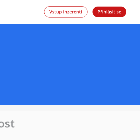
Vstup inzerenti
Přihlásit se
ost