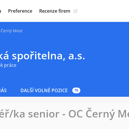
a
Preference
Recenze firem
 Černý Most
á spořitelna, a.s.
ek práce
NÁS
DALŠÍ VOLNÉ POZICE
76
ř/ka senior - OC Černý M