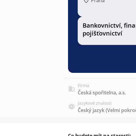
Praha
Bankovnictví, fin
pojišťovnictví
Firma
Česká spořitelna, a.s.
Jazykové znalosti
Český jazyk
(Velmi pokroč
Co budete mít na starosti: