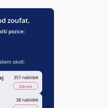
od zoufat.
lší pozice:
vašem okolí:
ej
357 nabídek
Zobrazit
38 nabídek