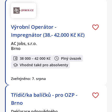
Výrobní Operátor -
Impregnátor (38.- 42.000 Kč Kč)
AC Jobs, s.r.o.
Brno
38 000 – 42 000 Kč
Plný úvazek
Vhodné také pro absolventy
Zveřejněno: 7. srpna
Třídič/ka balíčků - pro OZP -
Brno
Deklarace odpovědného…