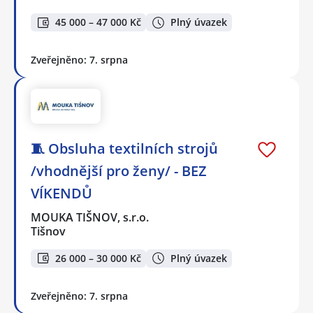
45 000 – 47 000 Kč
Plný úvazek
Zveřejněno: 7. srpna
🧵 Obsluha textilních strojů
/vhodnější pro ženy/ - BEZ
VÍKENDŮ
MOUKA TIŠNOV, s.r.o.
Tišnov
26 000 – 30 000 Kč
Plný úvazek
Zveřejněno: 7. srpna