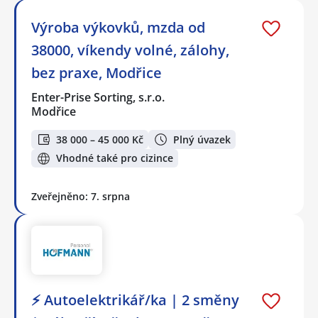
Výroba výkovků, mzda od
38000, víkendy volné, zálohy,
bez praxe, Modřice
Enter-Prise Sorting, s.r.o.
Modřice
38 000 – 45 000 Kč
Plný úvazek
Vhodné také pro cizince
Zveřejněno: 7. srpna
⚡ Autoelektrikář/ka | 2 směny