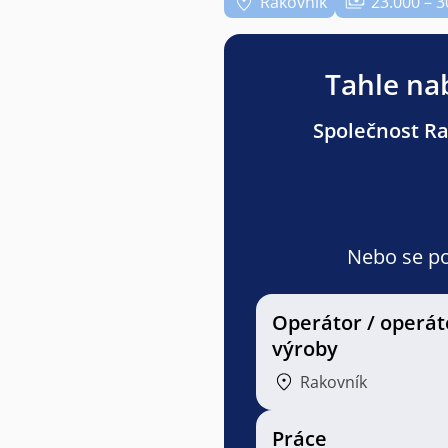
Rakovník
23.000 – 3
Tahle nab
Společnost Ran
Nebo se pod
Operátor / operát
výroby
Rakovník
Práce