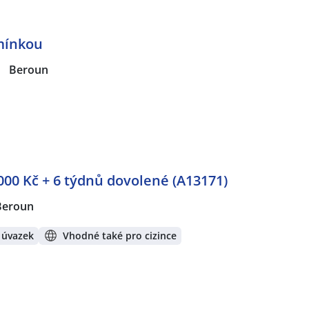
mínkou
|
Beroun
 000 Kč + 6 týdnů dovolené (A13171)
Beroun
 úvazek
Vhodné také pro cizince