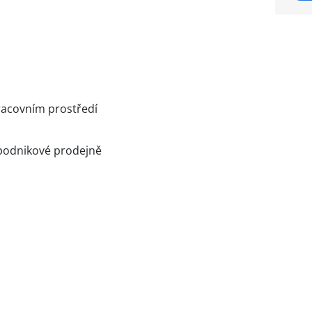
racovním prostředí
podnikové prodejně