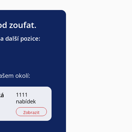
od zoufat.
a další pozice:
vašem okolí:
ká
1111
nabídek
Zobrazit