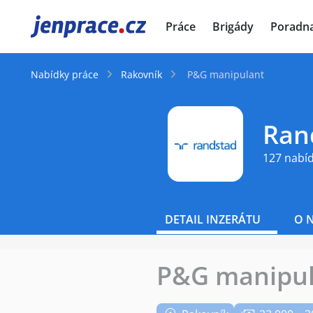
JenPráce.cz
Práce
Brigády
Poradn
Nabídky práce
Rakovník
P&G manipulant
Rand
127 nabí
DETAIL INZERÁTU
O 
P&G manipul