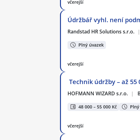
včerejší
Údržbář vyhl. není pod
Randstad HR Solutions s.r.o.
Plný úvazek
včerejší
️ Technik údržby – až 55
HOFMANN WIZARD s.r.o.
|
48 000 – 55 000 Kč
Plný
včerejší