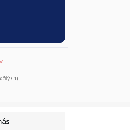
pě
očilý C1)
nás