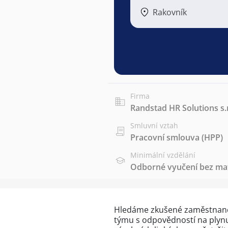
Rakovník
Firma
Randstad HR Solutions s.r
Smluvní vztah
Pracovní smlouva (HPP)
Minimální vzdělání
Odborné vyučení bez mat
Hledáme zkušené zaměstnance
týmu s odpovědností na plyn