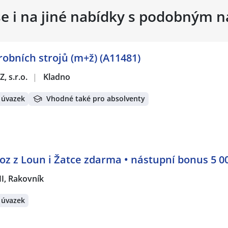
se i na jiné nabídky s podobným 
robních strojů (m+ž) (A11481)
, s.r.o.
|
Kladno
 úvazek
Vhodné také pro absolventy
oz z Loun i Žatce zdarma • nástupní bonus 5 0
II, Rakovník
 úvazek