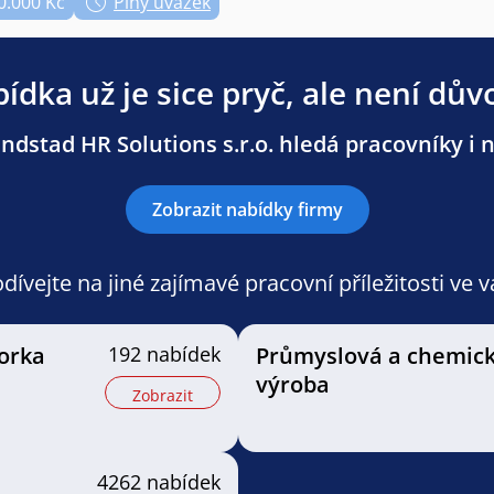
0.000 Kč
Plný úvazek
ídka už je sice pryč, ale není dův
dstad HR Solutions s.r.o. hledá pracovníky i n
Zobrazit nabídky firmy
ívejte na jiné zajímavé pracovní příležitosti ve 
orka
192 nabídek
Průmyslová a chemic
výroba
Zobrazit
4262 nabídek