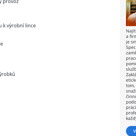
tý provoz
 k výrobní lince
Nají
a fi
je s
če
Spec
zamě
prac
pomě
služb
výrobků
Zakl
etic
tom,
snaž
činno
podo
práci
prof
každ
V