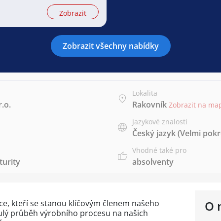
Zobrazit
Zobrazit všechny nabídky
Lokalita
.o.
Rakovník
Zobrazit na ma
Jazykové znalosti
Český jazyk
(Velmi pokr
Vhodné také pro
urity
absolventy
, kteří se stanou klíčovým členem našeho
O 
ulý průběh výrobního procesu na našich