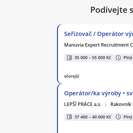
Podívejte 
Seřizovač / Operátor vý
Manuvia Expert Recruitment CZ
35 000 – 55 000 Kč
Plný
včerejší
Operátor/ka výroby • sv
LEPŠÍ PRÁCE a.s.
|
Rakovník 
37 400 – 40 000 Kč
Plný