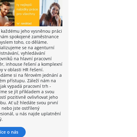
t každému jeho vysněnou práci
rmám spokojené zaměstnance
myslem toho, co děláme.
ializujeme se na agenturní
stnávání, vyhledávání
ovníků na hlavní pracovní
r, inhouse řešení a komplexní
y v oblasti HR řešení.
ádáme si na férovém jednání a
kém přístupu. Záleží nám na
 jak vypadá pracovní trh -
íme se jít příkladem a svou
stí pozitivně ovlivňovat jeho
bu. Ať už hledáte svou první
 nebo jste ostřílený
esionál, u nás najde uplatnění
ý.
íce o nás