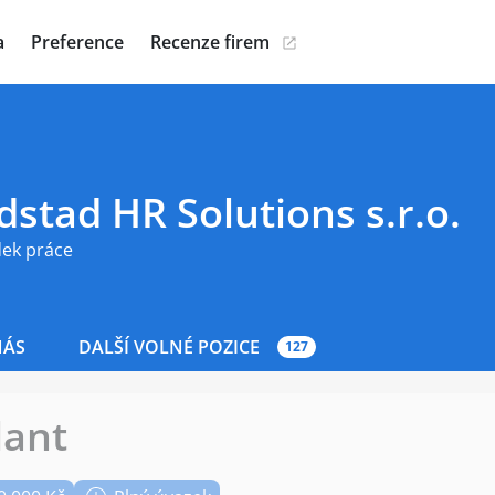
a
Preference
Recenze firem
stad HR Solutions s.r.o.
dek práce
NÁS
DALŠÍ VOLNÉ POZICE
127
ant