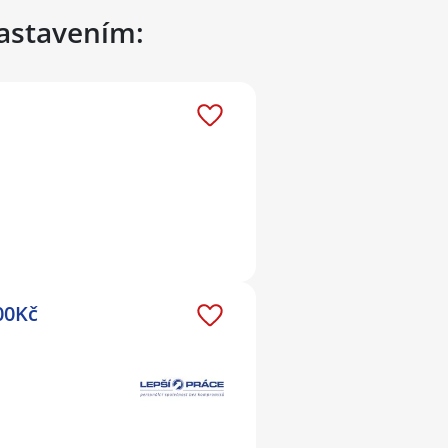
nastavením:
00Kč