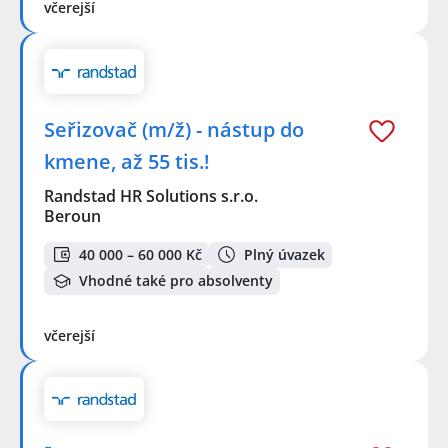
včerejší
Seřizovač (m/ž) - nástup do
kmene, až 55 tis.!
Randstad HR Solutions s.r.o.
Beroun
40 000 – 60 000 Kč
Plný úvazek
Vhodné také pro absolventy
včerejší