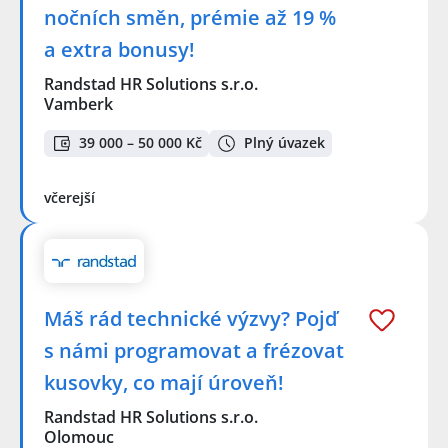
nočních směn, prémie až 19 %
a extra bonusy!
Randstad HR Solutions s.r.o.
Vamberk
39 000 – 50 000 Kč
Plný úvazek
včerejší
Máš rád technické výzvy? Pojď
s námi programovat a frézovat
kusovky, co mají úroveň!
Randstad HR Solutions s.r.o.
Olomouc