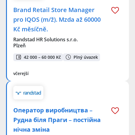
Brand Retail Store Manager
pro IQOS (m/ž). Mzda až 60000
Kč měsíčně.
Randstad HR Solutions s.r.o.
Plzeň
42 000 – 60 000 Kč
Plný úvazek
včerejší
Оператор виробництва –
Рудна біля Праги – постійна
нічна зміна