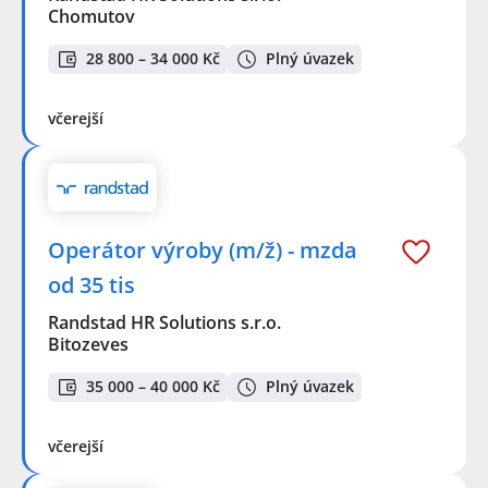
Chomutov
28 800 – 34 000 Kč
Plný úvazek
včerejší
Operátor výroby (m/ž) - mzda
od 35 tis
Randstad HR Solutions s.r.o.
Bitozeves
35 000 – 40 000 Kč
Plný úvazek
včerejší