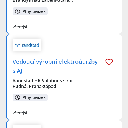
Brandýs nad Labem-Stará…
Plný úvazek
včerejší
Vedoucí výrobní elektroúdržby
s AJ
Randstad HR Solutions s.r.o.
Rudná, Praha-západ
Plný úvazek
včerejší