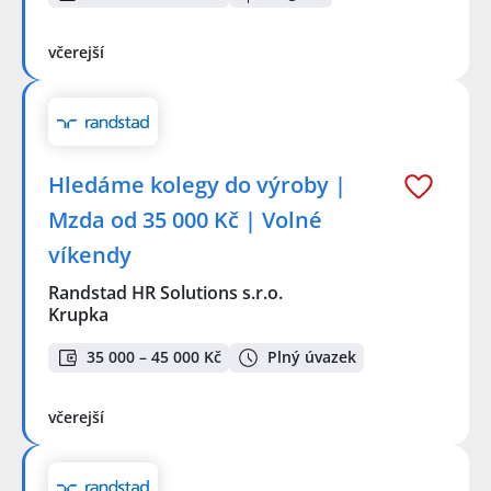
včerejší
Hledáme kolegy do výroby |
Mzda od 35 000 Kč | Volné
víkendy
Randstad HR Solutions s.r.o.
Krupka
35 000 – 45 000 Kč
Plný úvazek
včerejší