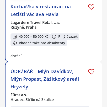
Kuchař/ka v restauraci na
Letišti Václava Havla
Lagardere Travel Retail, a.s.
Ruzyně, Praha
40 000 – 50 000 Kč
Plný úvazek
Vhodné také pro absolventy
dnešní
ÚDRŽBÁŘ – Mlýn Davídkov,
Mlýn Propast, Zážitkový areál
Hryzely
Fürst a.s.
Hradec, Stříbrná Skalice