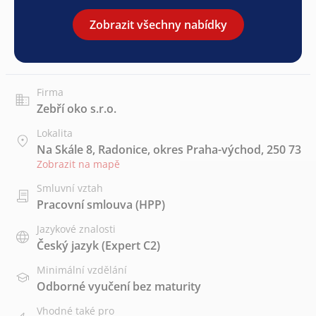
Zobrazit všechny nabídky
Firma
Zebří oko s.r.o.
Lokalita
Na Skále 8, Radonice, okres Praha-východ, 250 73
Zobrazit na mapě
Smluvní vztah
Pracovní smlouva (HPP)
Jazykové znalosti
Český jazyk
(Expert C2)
Minimální vzdělání
Odborné vyučení bez maturity
Vhodné také pro