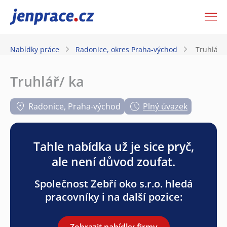
JenPráce.cz
Nabídky práce
Radonice, okres Praha-východ
Truhlář/ 
Truhlář/ ka
Radonice, Praha-východ
Plný úvazek
Tahle nabídka už je sice pryč,
ale není důvod zoufat.
Společnost Zebří oko s.r.o. hledá
pracovníky i na další pozice:
Zobrazit nabídky firmy