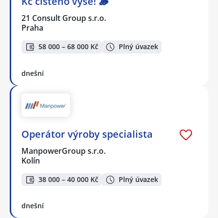
Kč čistého výše! 🪵
21 Consult Group s.r.o.
Praha
58 000 – 68 000 Kč
Plný úvazek
dnešní
Operátor výroby specialista
ManpowerGroup s.r.o.
Kolín
38 000 – 40 000 Kč
Plný úvazek
dnešní