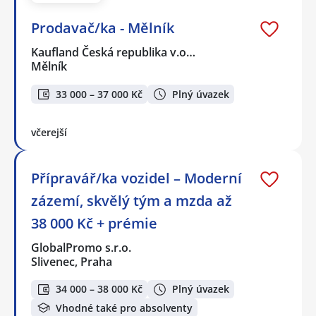
Prodavač/ka - Mělník
Kaufland Česká republika v.o…
Mělník
33 000 – 37 000 Kč
Plný úvazek
včerejší
Přípravář/ka vozidel – Moderní
zázemí, skvělý tým a mzda až
38 000 Kč + prémie
GlobalPromo s.r.o.
Slivenec, Praha
34 000 – 38 000 Kč
Plný úvazek
Vhodné také pro absolventy