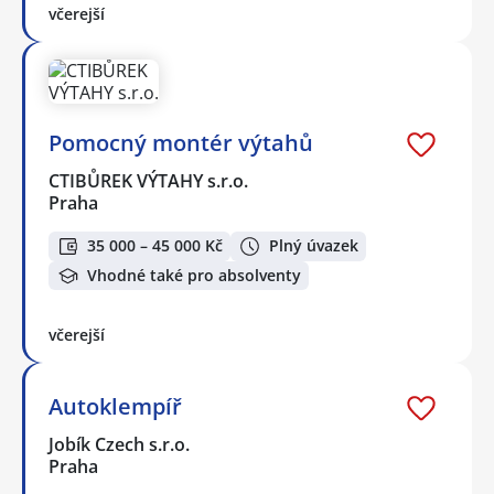
včerejší
Pomocný montér výtahů
CTIBŮREK VÝTAHY s.r.o.
Praha
35 000 – 45 000 Kč
Plný úvazek
Vhodné také pro absolventy
včerejší
Autoklempíř
Jobík Czech s.r.o.
Praha