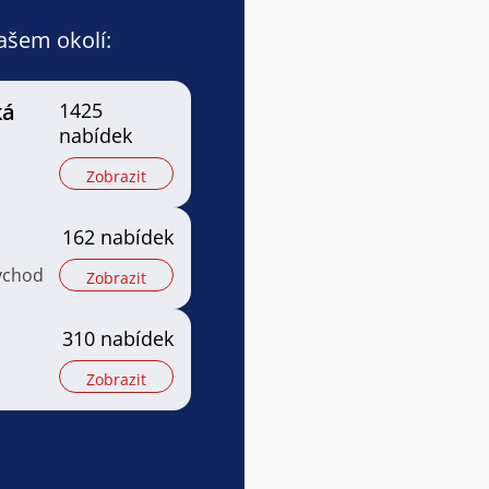
vašem okolí:
ká
1425
nabídek
Zobrazit
162 nabídek
ýchod
Zobrazit
310 nabídek
Zobrazit