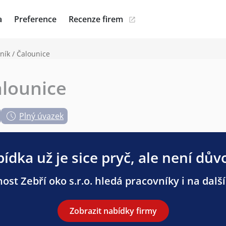
a
Preference
Recenze firem
ník / Čalounice
alounice
Plný úvazek
ídka už je sice pryč, ale není dův
ost Zebří oko s.r.o. hledá pracovníky i na další
Zobrazit nabídky firmy