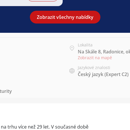
Zobrazit všechny nabídky
Lokalita
Na Skále 8, Radonice, o
Zobrazit na mapě
Jazykové znalosti
Český jazyk
(Expert C2)
urity
e na trhu více než 29 let. V současné době