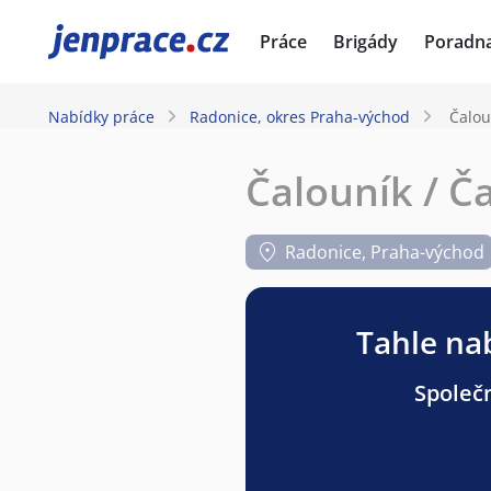
JenPráce.cz
Práce
Brigády
Poradn
Nabídky práce
Radonice, okres Praha-východ
Čalou
Čalouník / Č
Radonice, Praha-východ
Tahle nab
Společn