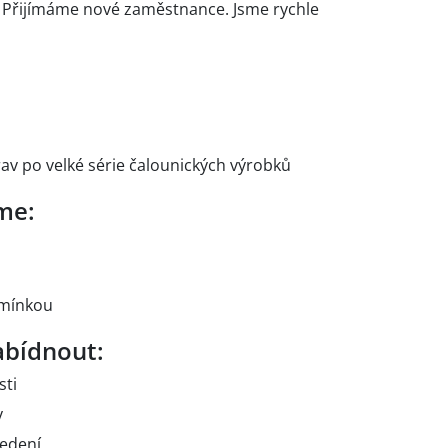
. Přijímáme nové zaměstnance. Jsme rychle
av po velké série čalounických výrobků
me:
dmínkou
bídnout:
sti
y
vedení