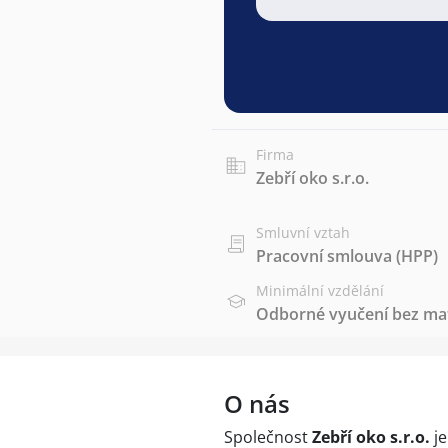
Firma
Zebří oko s.r.o.
Smluvní vztah
Pracovní smlouva (HPP)
Minimální vzdělání
Odborné vyučení bez mat
O nás
Společnost
Zebří oko s.r.o.
j