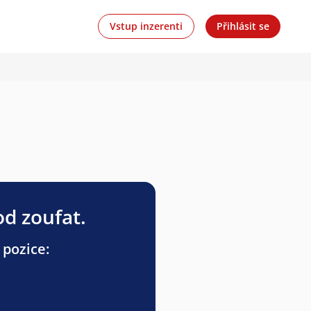
Vstup inzerenti
Přihlásit se
od zoufat.
 pozice: