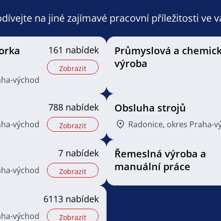
ívejte na jiné zajímavé pracovní příležitosti ve 
orka
161 nabídek
Průmyslová a chemic
výroba
Zobrazit
aha-východ
788 nabídek
Obsluha strojů
aha-východ
Radonice, okres Praha-v
Zobrazit
7 nabídek
Řemeslná výroba a
manuální práce
aha-východ
Zobrazit
6113 nabídek
aha-východ
Zobrazit