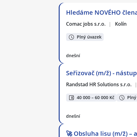
Hledáme NOVÉHO člena 
Comac jobs s.r.o.
|
Kolín
Plný úvazek
dnešní
Seřizovač (m/ž) - nástup
Randstad HR Solutions s.r.o.
40 000 – 60 000 Kč
Plný
dnešní
🚀 Obsluha lisu (m/ž) – 