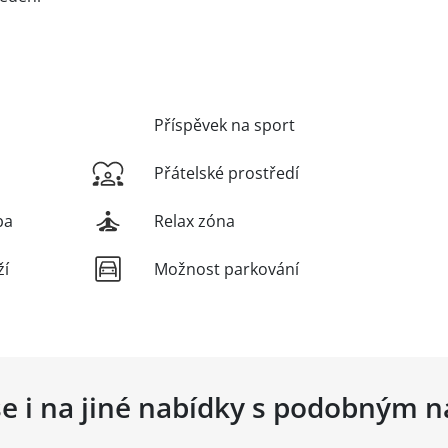
Příspěvek na sport
Přátelské prostředí
ba
Relax zóna
ží
Možnost parkování
se i na jiné nabídky s podobným 