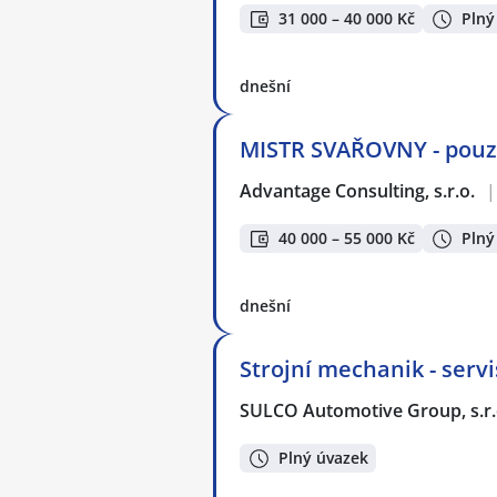
31 000 – 40 000 Kč
Plný
dnešní
MISTR SVAŘOVNY - pouze
Advantage Consulting, s.r.o.
|
40 000 – 55 000 Kč
Plný
dnešní
Strojní mechanik - servi
SULCO Automotive Group, s.r.
Plný úvazek