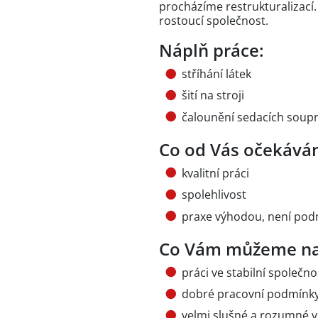
procházíme restrukturalizací
rostoucí společnost.
Náplň práce:
stříhání látek
šití na stroji
čalounění sedacích soupr
Co od Vás očekává
kvalitní práci
spolehlivost
praxe výhodou, není po
Co Vám můžeme na
práci ve stabilní společno
dobré pracovní podmínk
velmi slušné a rozumné 