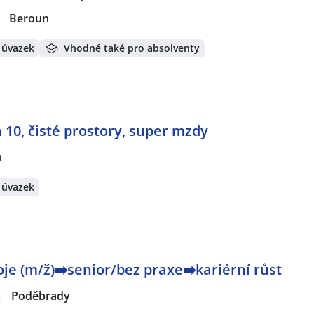
|
Beroun
 úvazek
Vhodné také pro absolventy
 10, čisté prostory, super mzdy
a
 úvazek
je (m/ž)➡️senior/bez praxe➡️kariérní růst
|
Poděbrady