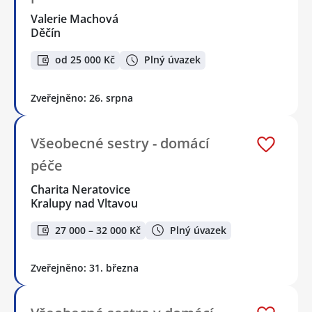
Valerie Machová
Děčín
od 25 000 Kč
Plný úvazek
Zveřejněno: 26. srpna
Všeobecné sestry - domácí
péče
Charita Neratovice
Kralupy nad Vltavou
27 000 – 32 000 Kč
Plný úvazek
Zveřejněno: 31. března