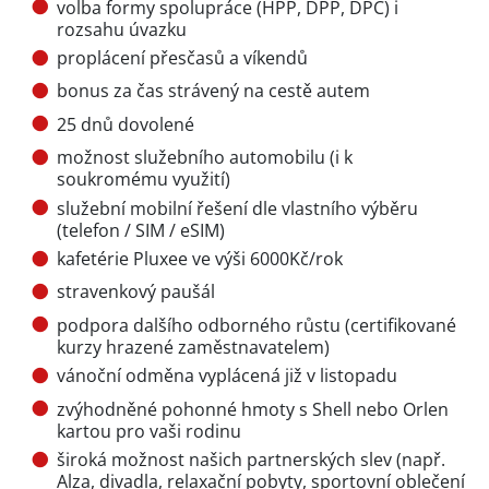
volba formy spolupráce (HPP, DPP, DPČ) i
rozsahu úvazku
proplácení přesčasů a víkendů
bonus za čas strávený na cestě autem
25 dnů dovolené
možnost služebního automobilu (i k
soukromému využití)
služební mobilní řešení dle vlastního výběru
(telefon / SIM / eSIM)
kafetérie Pluxee ve výši 6000Kč/rok
stravenkový paušál
podpora dalšího odborného růstu (certifikované
kurzy hrazené zaměstnavatelem)
vánoční odměna vyplácená již v listopadu
zvýhodněné pohonné hmoty s Shell nebo Orlen
kartou pro vaši rodinu
široká možnost našich partnerských slev (např.
Alza, divadla, relaxační pobyty, sportovní oblečení