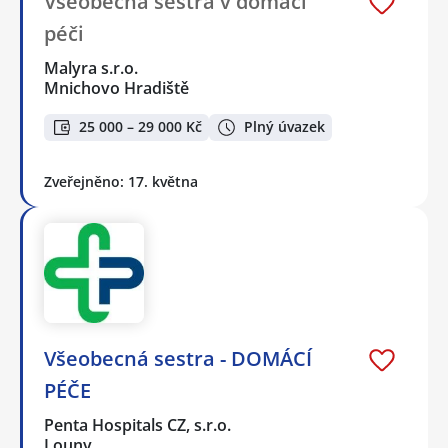
Všeobecná sestra v domácí
péči
Malyra s.r.o.
Mnichovo Hradiště
25 000 – 29 000 Kč
Plný úvazek
Zveřejněno: 17. května
Všeobecná sestra - DOMÁCÍ
PÉČE
Penta Hospitals CZ, s.r.o.
Louny