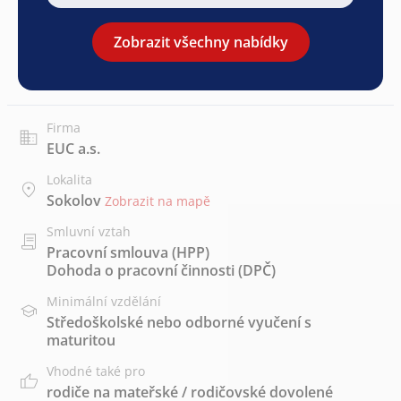
Zobrazit všechny nabídky
Firma
EUC a.s.
Lokalita
Sokolov
Zobrazit na mapě
Smluvní vztah
Pracovní smlouva (HPP)
Dohoda o pracovní činnosti (DPČ)
Minimální vzdělání
Středoškolské nebo odborné vyučení s
maturitou
Vhodné také pro
rodiče na mateřské / rodičovské dovolené