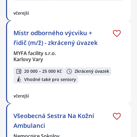
včerejší
Mistr odborného výcviku +
řidič (m/ž) - zkrácený úvazek
MYFA facility s.r.o.
Karlovy Vary
20 000 – 25 000 Kč
Zkrácený úvazek
Vhodné také pro seniory
včerejší
Všeobecná Sestra Na Kožní
Ambulanci
Nemocnice Sokolov