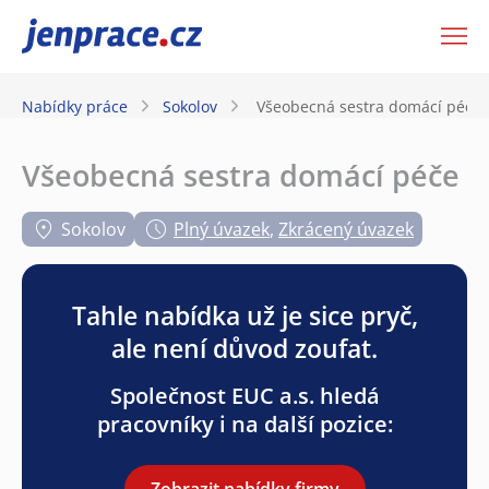
JenPráce.cz
Nabídky práce
Sokolov
Všeobecná sestra domácí péče
Všeobecná sestra domácí péče
Sokolov
Plný úvazek
,
Zkrácený úvazek
Tahle nabídka už je sice pryč,
ale není důvod zoufat.
Společnost EUC a.s. hledá
pracovníky i na další pozice:
Zobrazit nabídky firmy