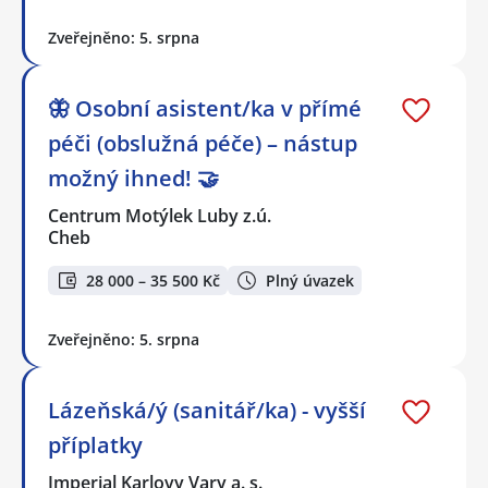
Zveřejněno: 5. srpna
🦋 Osobní asistent/ka v přímé
péči (obslužná péče) – nástup
možný ihned! 🤝
Centrum Motýlek Luby z.ú.
Cheb
28 000 – 35 500 Kč
Plný úvazek
Zveřejněno: 5. srpna
Lázeňská/ý (sanitář/ka) - vyšší
příplatky
Imperial Karlovy Vary a. s.