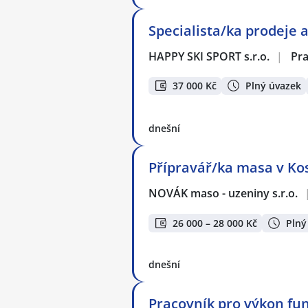
Specialista/ka prodeje 
HAPPY SKI SPORT s.r.o.
|
Pra
37 000 Kč
Plný úvazek
dnešní
Přípravář/ka masa v Kos
NOVÁK maso - uzeniny s.r.o.
26 000 – 28 000 Kč
Plný
dnešní
Pracovník pro výkon fu