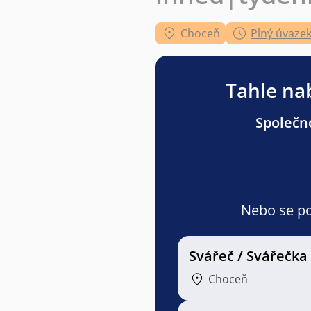
Choceň
Plný úvaze
Tahle nab
Společno
Nebo se pod
Svářeč / Svářečka
Choceň