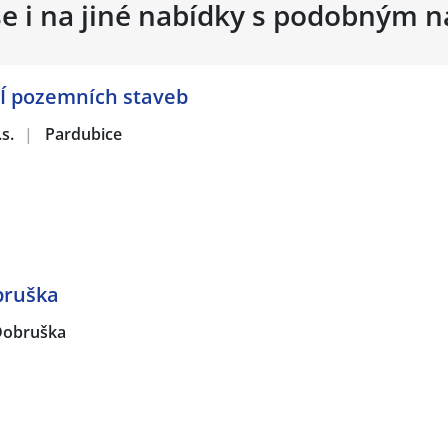
se i na jiné nabídky s podobným 
 pozemních staveb
.s.
|
Pardubice
bruška
Dobruška