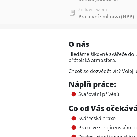
Smluvní vztah
Pracovní smlouva (HPP)
O nás
Hledáme šikovné svářeče do 
přátelská atmosféra.
Chceš se dozvědět víc? Volej j
Náplň práce:
Svařování přívěsů
Co od Vás očekáv
Svářečská praxe
Praxe ve strojírenském 
Znalost čtení technické 