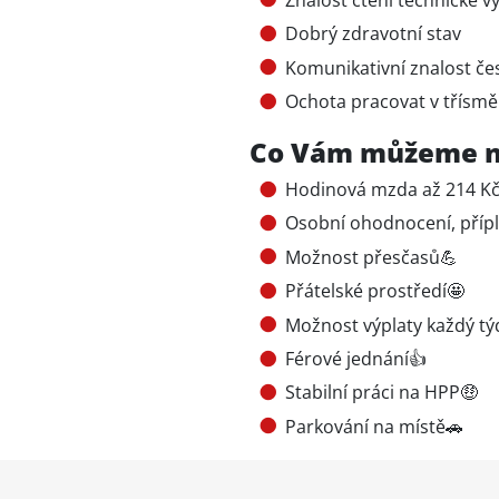
Dobrý zdravotní stav
Komunikativní znalost če
Ochota pracovat v třís
Co Vám můžeme n
Hodinová mzda až 214 Kč/
Osobní ohodnocení, přípl
Možnost přesčasů💪
Přátelské prostředí🤩
Možnost výplaty každý týd
Férové jednání👍
Stabilní práci na HPP🤑
Parkování na místě🚗