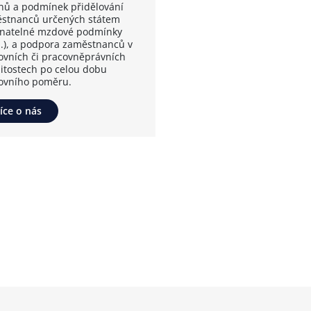
nů a podmínek přidělování
stnanců určených státem
vnatelné mzdové podmínky
.), a podpora zaměstnanců v
ovních či pracovněprávních
žitostech po celou dobu
ovního poměru.
íce o nás