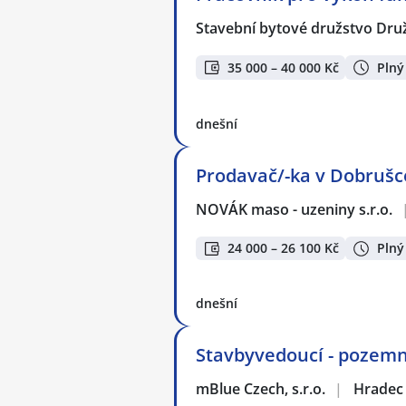
Stavební bytové družstvo Dru
35 000 – 40 000 Kč
Plný
dnešní
Prodavač/-ka v Dobrušc
NOVÁK maso - uzeniny s.r.o.
24 000 – 26 100 Kč
Plný
dnešní
Stavbyvedoucí - pozemn
mBlue Czech, s.r.o.
|
Hradec