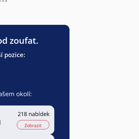
od zoufat.
í pozice:
vašem okolí:
218 nabídek
l
Zobrazit