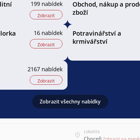
litní
199 nabídek
Obchod, nákup a prod
zboží
Zobrazit
olorka
16 nabídek
Potravinářství a
krmivářství
Zobrazit
2167 nabídek
Zobrazit
Zobrazit všechny nabídky
Lokalita
Choceň
Zobrazit na mapě