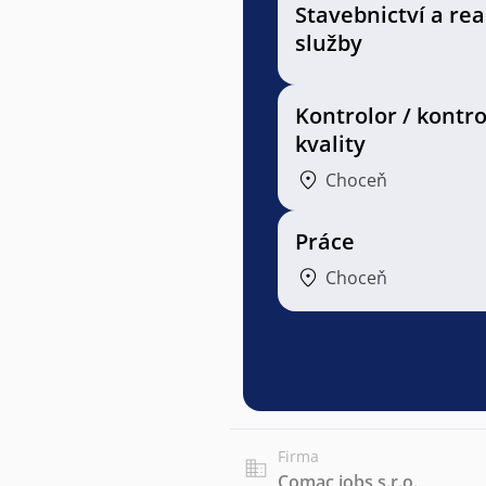
Stavebnictví a rea
služby
Kontrolor / kontr
kvality
Choceň
Práce
Choceň
Firma
Comac jobs s.r.o.