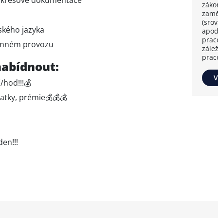
záko
zamě
(sro
ského jazyka
apod
prac
měnném provozu
zále
prac
abídnout:
V
hod!!!💰
atky, prémie💰💰💰
en!!!