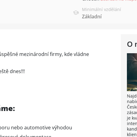
Minimální vzdělání
Základní
O 
úspěšné mezinárodní firmy, kde vládne
eště dnes!!!
Najdě
nabí
áme:
Česk
zása
je k
inten
oboru nebo automotive výhodou
kand
klie
výkresové dokumentace