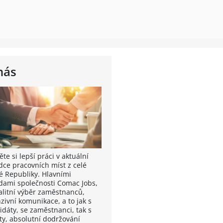
nás
te si lepší práci v aktuální
dce pracovních míst z celé
é Republiky. Hlavními
dami společnosti Comac Jobs,
valitní výběr zaměstnanců,
zivní komunikace, a to jak s
idáty, se zaměstnanci, tak s
nty, absolutní dodržování