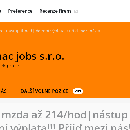
a
Preference
Recenze firem
|nástup ihned|týdenní výplata!!! Přijď mezi nás!!!
c jobs s.r.o.
dek práce
NÁS
DALŠÍ VOLNÉ POZICE
209
|mzda až 214/hod|nástup
 výplata!!! Přijď mezi nás!