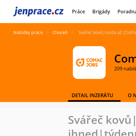
JenPráce.cz
Práce
Brigády
Poradn
Nabídky práce
Choceň
Svářeč kovů|mzda až 214/hod
Coma
209 nabí
DETAIL INZERÁTU
O 
Svářeč kovů
ihned|týdenní