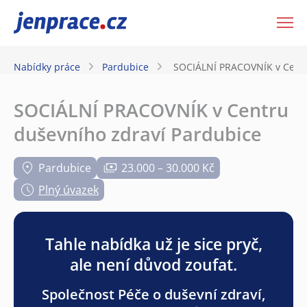
JenPráce.cz
Nabídky práce
Pardubice
SOCIÁLNÍ PRACOVNÍK v Centr
SOCIÁLNÍ PRACOVNÍK v Centru
duševního zdraví Pardubice
Pardubice
23.000 – 30.000 Kč
Plný úvazek
Tahle nabídka už je sice pryč,
ale není důvod zoufat.
Společnost Péče o duševní zdraví,