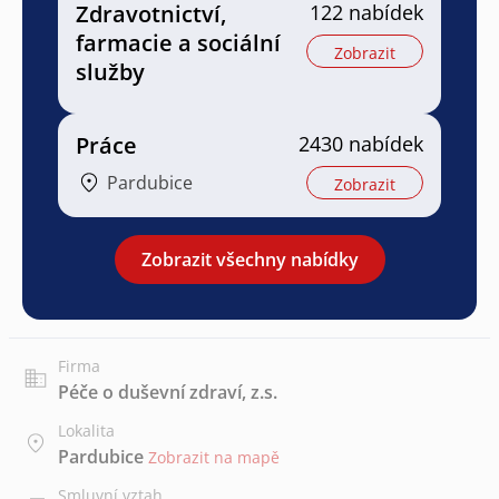
Zdravotnictví,
122 nabídek
farmacie a sociální
Zobrazit
služby
Práce
2430 nabídek
Pardubice
Zobrazit
Zobrazit všechny nabídky
Firma
Péče o duševní zdraví, z.s.
Lokalita
Pardubice
Zobrazit na mapě
Smluvní vztah