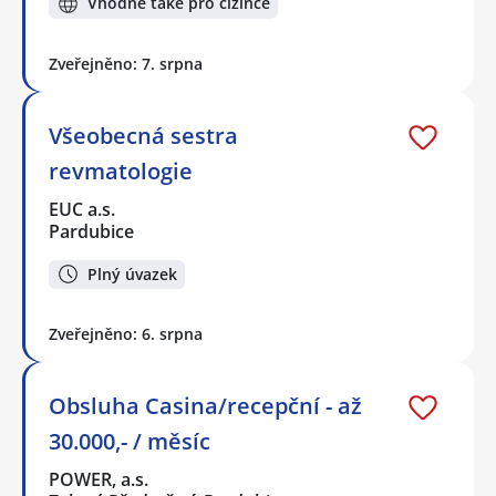
Vhodné také pro cizince
Zveřejněno: 7. srpna
Všeobecná sestra
revmatologie
EUC a.s.
Pardubice
Plný úvazek
Zveřejněno: 6. srpna
Obsluha Casina/recepční - až
30.000,- / měsíc
POWER, a.s.