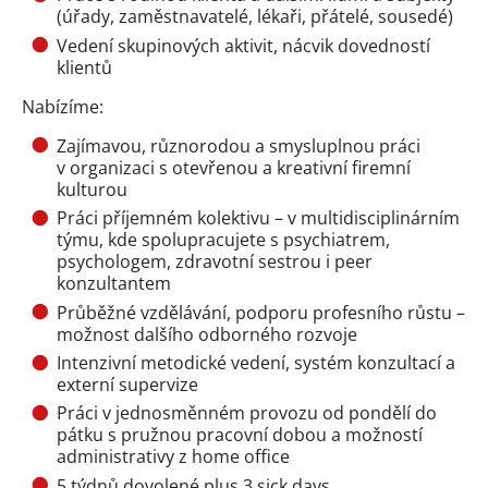
(úřady, zaměstnavatelé, lékaři, přátelé, sousedé)
Vedení skupinových aktivit, nácvik dovedností
klientů
Nabízíme:
Zajímavou, různorodou a smysluplnou práci
v organizaci s otevřenou a kreativní firemní
kulturou
Práci příjemném kolektivu – v multidisciplinárním
týmu, kde spolupracujete s psychiatrem,
psychologem, zdravotní sestrou i peer
konzultantem
Průběžné vzdělávání, podporu profesního růstu –
možnost dalšího odborného rozvoje
Intenzivní metodické vedení, systém konzultací a
externí supervize
Práci v jednosměnném provozu od pondělí do
pátku s pružnou pracovní dobou a možností
administrativy z home office
5 týdnů dovolené plus 3 sick days