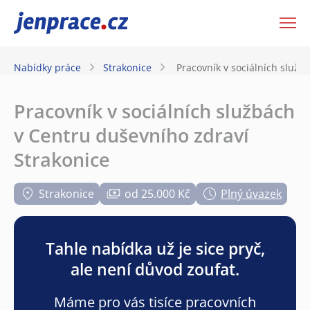
JenPráce.cz
Nabídky práce
Strakonice
Pracovník v sociálních služb
Pracovník v sociálních službách
v Centru duševního zdraví
Strakonice
Strakonice
od 25.000 Kč
Plný úvazek
Tahle nabídka už je sice pryč,
ale není důvod zoufat.
Máme pro vás tisíce pracovních