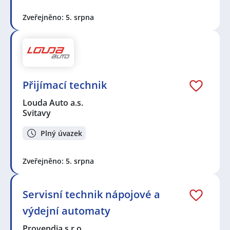
Vysoké Mýto
,
Mohelnice, okres Šumperk
,
Boskovice
Zveřejněno: 5. srpna
Přijímací technik
Louda Auto a.s.
Svitavy
Plný úvazek
Zveřejněno: 5. srpna
Servisní technik nápojové a
výdejní automaty
Provendia s.r.o.