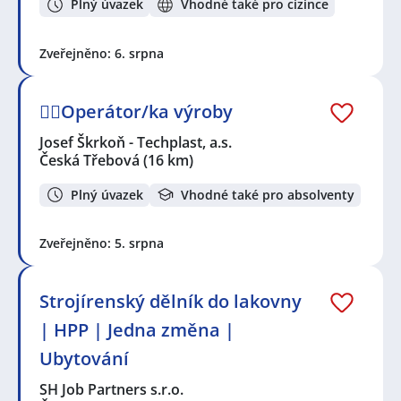
Plný úvazek
Vhodné také pro cizince
Zveřejněno: 6. srpna
👷‍♂️Operátor/ka výroby
Josef Škrkoň - Techplast, a.s.
Česká Třebová
(16 km)
Plný úvazek
Vhodné také pro absolventy
Zveřejněno: 5. srpna
Strojírenský dělník do lakovny
| HPP | Jedna změna |
Ubytování
SH Job Partners s.r.o.