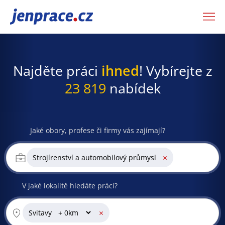
JenPráce.cz
Najděte práci
ihned
! Vybírejte z
23 819
nabídek
Jaké obory, profese či firmy vás zajímají?
×
Strojírenství a automobilový průmysl
V jaké lokalitě hledáte práci?
×
Svitavy