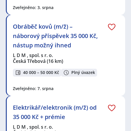
Zveřejněno: 3. srpna
Obráběč kovů (m/ž) –
náborový příspěvek 35 000 Kč,
nástup možný ihned
L D M , spol. s r. o.
Česká Třebová
(16 km)
40 000 – 50 000 Kč
Plný úvazek
Zveřejněno: 7. srpna
Elektrikář/elektronik (m/ž) od
35 000 Kč + prémie
L D M , spol. s r. o.