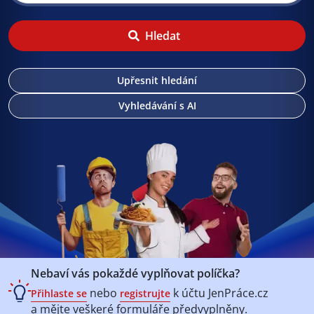
Hledat
Upřesnit hledání
Vyhledávání s AI
Nebaví vás pokaždé vyplňovat políčka?
nebo
k účtu
JenPráce.cz
Přihlaste se
registrujte
a mějte veškeré
formuláře předvyplněny.