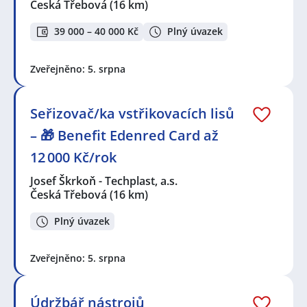
Česká Třebová
(16 km)
39 000 – 40 000 Kč
Plný úvazek
Zveřejněno: 5. srpna
Seřizovač/ka vstřikovacích lisů
– 🎁 Benefit Edenred Card až
12 000 Kč/rok
Josef Škrkoň - Techplast, a.s.
Česká Třebová
(16 km)
Plný úvazek
Zveřejněno: 5. srpna
Údržbář nástrojů