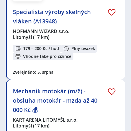
Specialista výroby skelných
vláken (A13948)
HOFMANN WIZARD s.r.o.
Litomyšl
(17 km)
179 – 200 Kč / hod
Plný úvazek
Vhodné také pro cizince
Zveřejněno: 5. srpna
Mechanik motokár (m/ž) -
obsluha motokár - mzda až 40
000 Kč 💰
KART ARENA LITOMYŠL s.r.o.
Litomyšl
(17 km)