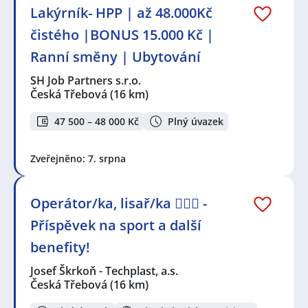
Lakýrník- HPP | až 48.000Kč
čistého |BONUS 15.000 Kč |
Ranní směny | Ubytování
SH Job Partners s.r.o.
Česká Třebová
(16 km)
47 500 – 48 000 Kč
Plný úvazek
Zveřejněno: 7. srpna
Operátor/ka, lisař/ka 🏋️‍♀️💪 -
Příspěvek na sport a další
benefity!
Josef Škrkoň - Techplast, a.s.
Česká Třebová
(16 km)