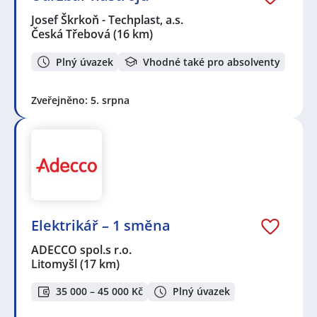
Josef Škrkoň - Techplast, a.s.
Česká Třebová
(16 km)
Plný úvazek
Vhodné také pro absolventy
Zveřejněno: 5. srpna
Elektrikář – 1 směna
ADECCO spol.s r.o.
Litomyšl
(17 km)
35 000 – 45 000 Kč
Plný úvazek