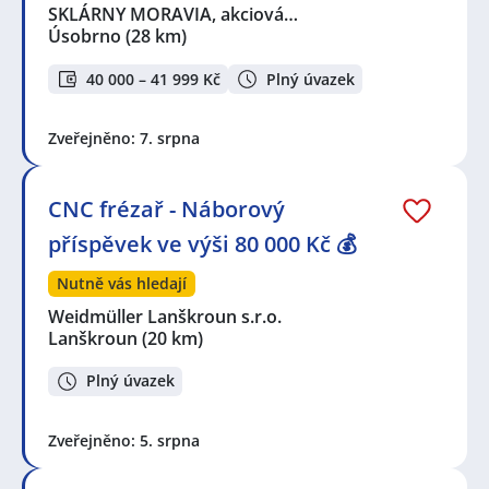
SKLÁRNY MORAVIA, akciová…
Úsobrno
(28 km)
40 000 – 41 999 Kč
Plný úvazek
Zveřejněno: 7. srpna
CNC frézař - Náborový
příspěvek ve výši 80 000 Kč 💰
Nutně vás hledají
Weidmüller Lanškroun s.r.o.
Lanškroun
(20 km)
Plný úvazek
Zveřejněno: 5. srpna