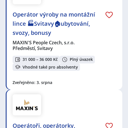
Operátor výroby na montážní
lince 🏭Svitavy🏠ubytování,
svozy, bonusy
MAXIN'S People Czech, s.r.o.
Předměstí, Svitavy
31 000 – 36 000 Kč
Plný úvazek
Vhodné také pro absolventy
Zveřejněno: 3. srpna
Operátoři, operátorky,