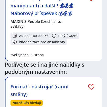
manipulanti a další!! 💰💰💰
Náborový příspěvek 💰💰💰
MAXIN'S People Czech, s.r.o.
Svitavy
25 000 – 40 000 Kč
Plný úvazek
Vhodné také pro absolventy
Zveřejněno: 3. srpna
Podívejte se i na jiné nabídky s
podobným nastavením:
Formař - nástrojař (ranní
směny)
Nutně vás hledají