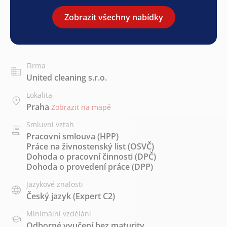
Zobrazit všechny nabídky
Firma
United cleaning s.r.o.
Lokalita
Praha
Zobrazit na mapě
Smluvní vztah
Pracovní smlouva (HPP)
Práce na živnostenský list (OSVČ)
Dohoda o pracovní činnosti (DPČ)
Dohoda o provedení práce (DPP)
Jazykové znalosti
Český jazyk
(Expert C2)
Minimální vzdělání
Odborné vyučení bez maturity