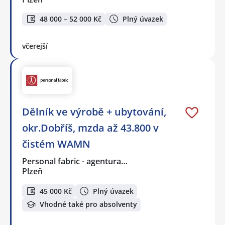
48 000 – 52 000 Kč
Plný úvazek
včerejší
Dělník ve výrobě + ubytování,
okr.Dobříš, mzda až 43.800 v
čistém WAMN
Personal fabric - agentura…
Plzeň
45 000 Kč
Plný úvazek
Vhodné také pro absolventy