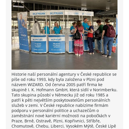
Historie naší personální agentury v České republice se
píše od roku 1993, kdy byla založena v Plzni pod
názvem WIZARD. Od června 2005 patří firma ke
skupině I. K. Hofmann GmbH, která sídlí v Norimberku.
Tato skupina působí v Německu již od roku 1985 a
patří k pěti největším poskytovatelům personálních
služeb v zemi. V České republice nabízíme firmám
podporu v personální politice a uchazečům o
zaměstnání nové kariérní možnosti na pobočkách v
Praze, Brně, Ostravě, Plzni, Kopřivnici, Stříbře,
Chomutově, Chebu, Liberci, Vysokém Mýtě, České Lípě