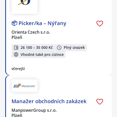
📦 Picker/ka – Nýřany
Orienta Czech s.r.o.
Plzeň
26 100 – 35 000 Kč
Plný úvazek
Vhodné také pro cizince
včerejší
Manažer obchodních zakázek
ManpowerGroup s.r.o.
Plzeň