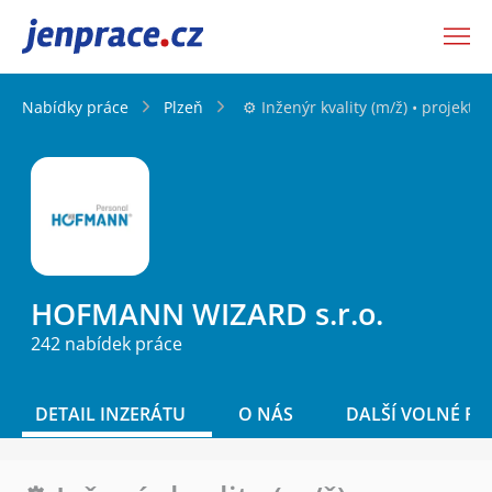
JenPráce.cz
Nabídky práce
Plzeň
⚙️ Inženýr kvality (m/ž) • projekty
HOFMANN WIZARD s.r.o.
242 nabídek práce
DETAIL INZERÁTU
O NÁS
DALŠÍ VOLNÉ PO