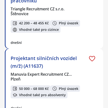
pracovníků
Triangle Recruitment CZ s.r.o.
Štěnovice
42 200 – 48 455 Kč
Plný úvazek
Vhodné také pro cizince
dnešní
Projektant silničních vozidel
(m/ž) (A11637)
Manuvia Expert Recruitment CZ…
Plzeň
50 000 – 68 000 Kč
Plný úvazek
Vhodné také pro absolventy