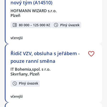
nový tým (A14510)
HOFMANN WIZARD s.r.o.
Plzeň
80 000 – 125 000 Kč
Plný úvazek
včerejší
Řidič VZV, obsluha s jeřábem -
pouze ranní směna
IT Bohemia,spol. s r.o.
Skvrňany, Plzeň
Plný úvazek
včerejší