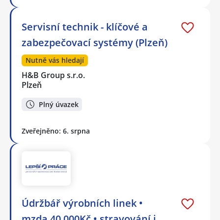
Servisní technik - klíčové a
zabezpečovací systémy (Plzeň)
Nutně vás hledají
H&B Group s.r.o.
Plzeň
Plný úvazek
Zveřejněno: 6. srpna
Údržbář výrobních linek •
mzda 40 000Kč • stravování i