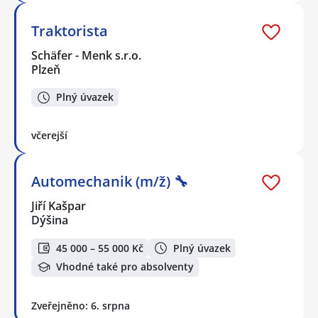
Traktorista
Schäfer - Menk s.r.o.
Plzeň
Plný úvazek
včerejší
Automechanik (m/ž) 🔧
Jiří Kašpar
Dýšina
45 000 – 55 000 Kč
Plný úvazek
Vhodné také pro absolventy
Zveřejněno: 6. srpna