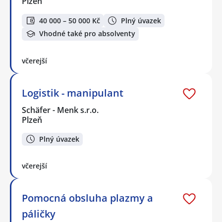
Plzeň
40 000 – 50 000 Kč
Plný úvazek
Vhodné také pro absolventy
včerejší
Logistik - manipulant
Schäfer - Menk s.r.o.
Plzeň
Plný úvazek
včerejší
Pomocná obsluha plazmy a
páličky