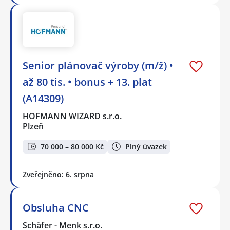
Senior plánovač výroby (m/ž) •
až 80 tis. • bonus + 13. plat
(A14309)
HOFMANN WIZARD s.r.o.
Plzeň
70 000 – 80 000 Kč
Plný úvazek
Zveřejněno: 6. srpna
Obsluha CNC
Schäfer - Menk s.r.o.