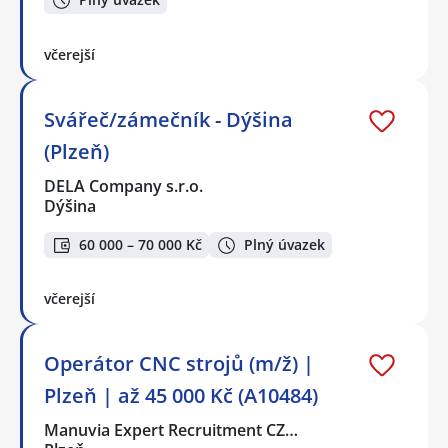
včerejší
Svářeč/zámečník - Dýšina
(Plzeň)
DELA Company s.r.o.
Dýšina
60 000 – 70 000 Kč
Plný úvazek
včerejší
Operátor CNC strojů (m/ž) |
Plzeň | až 45 000 Kč (A10484)
Manuvia Expert Recruitment CZ…