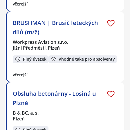
včerejší
BRUSHMAN | Brusič leteckých
dílů (m/ž)
Workpress Aviation s.r.o.
Jižní Předměstí, Plzeň
Plný úvazek
Vhodné také pro absolventy
včerejší
Obsluha betonárny - Losiná u
Plzně
B & BC, a. s.
Plzeň
Plný úvazek