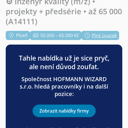
⚙️ Inženýr kvality (m/ž) •
projekty + předsérie • až 65 000
(A14111)
Plzeň
50.000 – 65.000 Kč
Plný úvazek
Tahle nabídka už je sice pryč,
ale není důvod zoufat.
Společnost HOFMANN WIZARD
s.r.o. hledá pracovníky i na další
pozice:
Zobrazit nabídky firmy