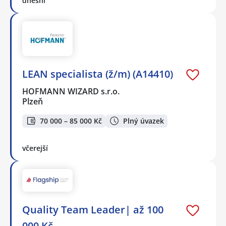
dnešní
LEAN specialista (ž/m) (A14410)
HOFMANN WIZARD s.r.o.
Plzeň
70 000 – 85 000 Kč
Plný úvazek
včerejší
Quality Team Leader| až 100
000 Kč