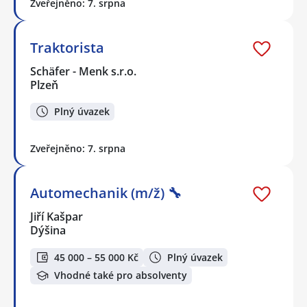
Zveřejněno: 7. srpna
Traktorista
Schäfer - Menk s.r.o.
Plzeň
Plný úvazek
Zveřejněno: 7. srpna
Automechanik (m/ž) 🔧
Jiří Kašpar
Dýšina
45 000 – 55 000 Kč
Plný úvazek
Vhodné také pro absolventy