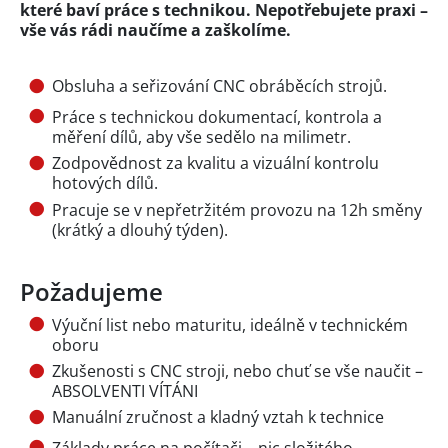
které baví práce s technikou. Nepotřebujete praxi –
vše vás rádi naučíme a zaškolíme.
Obsluha a seřizování CNC obráběcích strojů.
Práce s technickou dokumentací, kontrola a
měření dílů, aby vše sedělo na milimetr.
Zodpovědnost za kvalitu a vizuální kontrolu
hotových dílů.
Pracuje se v nepřetržitém provozu na 12h směny
(krátký a dlouhý týden).
Požadujeme
Výuční list nebo maturitu, ideálně v technickém
oboru
Zkušenosti s CNC stroji, nebo chuť se vše naučit –
ABSOLVENTI VÍTÁNI
Manuální zručnost a kladný vztah k technice
Základy práce na počítači – nic složitého