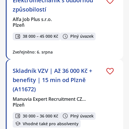
Elektromechanik s odbornou
způsobilostí
Alfa Job Plus s.r.o.
Plzeň
38 000 – 45 000 Kč
Plný úvazek
Zveřejněno: 6. srpna
Skladník VZV | Až 36 000 Kč +
benefity | 15 min od Plzně
(A11672)
Manuvia Expert Recruitment CZ…
Plzeň
30 000 – 36 000 Kč
Plný úvazek
Vhodné také pro absolventy