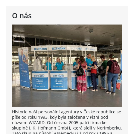
O nás
Historie naší personální agentury v České republice se
píše od roku 1993, kdy byla založena v Plzni pod
názvem WIZARD. Od června 2005 patří firma ke
skupině I. K. Hofmann GmbH, která sídlí v Norimberku.
Tato skupina působí v Německu již od roku 1985 a