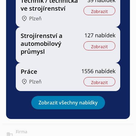
Technik / technička
39 nabídek
ve strojírenství
Zobrazit
Plzeň
Strojírenství a
127 nabídek
automobilový
Zobrazit
průmysl
Práce
1556 nabídek
Plzeň
Zobrazit
Zobrazit všechny nabídky
Firma