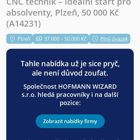
CNC technik – ideální start pro
absolventy, Plzeň, 50 000 Kč
(A14231)
Plzeň
37.000 – 50.000 Kč
Plný úvazek
Tahle nabídka už je sice pryč,
ale není důvod zoufat.
Společnost HOFMANN WIZARD
s.r.o. hledá pracovníky i na další
pozice:
Zobrazit nabídky firmy