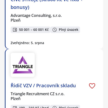
bonusy)
Advantage Consulting, s.r.o.
Plzeň
50 001 – 60 001 Kč
Plný úvazek
Zveřejněno: 5. srpna
Řidič VZV / Pracovník skladu
Triangle Recruitment CZ s.r.o.
Plzeň
190 – 210 Kč / hod
Plný úvazek