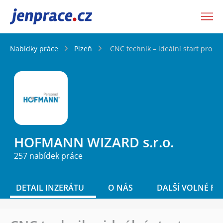
JenPráce.cz
Nabídky práce
Plzeň
CNC technik – ideální start pro ab
HOFMANN WIZARD s.r.o.
257 nabídek práce
DETAIL INZERÁTU
O NÁS
DALŠÍ VOLNÉ PO