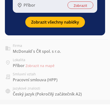
Příbor
Zobrazit
Zobrazit všechny nabídky
Firma
McDonald`s ČR spol. s r.o.
Lokalita
Příbor
Zobrazit na mapě
Smluvní vztah
Pracovní smlouva (HPP)
Jazykové znalosti
Český jazyk
(Pokročilý začátečník A2)