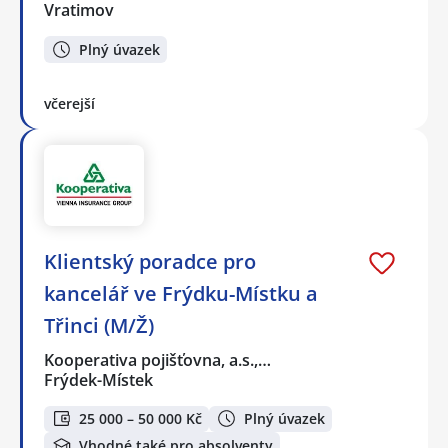
Vratimov
Plný úvazek
včerejší
Klientský poradce pro
kancelář ve Frýdku-Místku a
Třinci (M/Ž)
Kooperativa pojišťovna, a.s.,…
Frýdek-Místek
25 000 – 50 000 Kč
Plný úvazek
Vhodné také pro absolventy