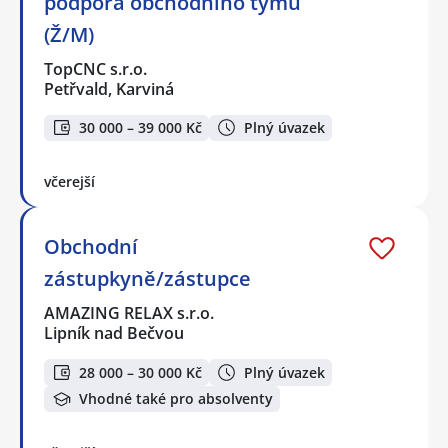
podpora obchodního týmu
(Ž/M)
TopCNC s.r.o.
Petřvald, Karviná
30 000 – 39 000 Kč
Plný úvazek
včerejší
Obchodní
zástupkyně/zástupce
AMAZING RELAX s.r.o.
Lipník nad Bečvou
28 000 – 30 000 Kč
Plný úvazek
Vhodné také pro absolventy