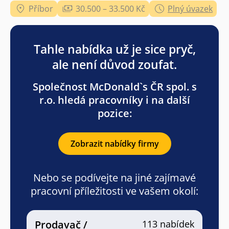
Příbor
30.500 – 33.500 Kč
Plný úvazek
Tahle nabídka už je sice pryč,
ale není důvod zoufat.
Společnost McDonald`s ČR spol. s
r.o. hledá pracovníky i na další
pozice:
Zobrazit nabídky firmy
Nebo se podívejte na jiné zajímavé
pracovní příležitosti ve vašem okolí:
Prodavač /
113 nabídek