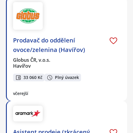
Prodavač do oddělení
ovoce/zelenina (Havířov)
Globus ČR, v.o.s.
Havířov
33 060 Kč
Plný úvazek
včerejší
Asistent prodeje (zkrácený