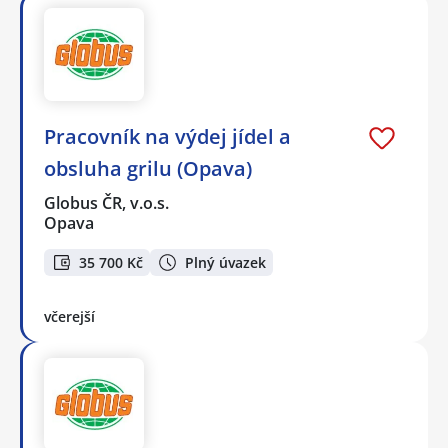
Pracovník na výdej jídel a
obsluha grilu (Opava)
Globus ČR, v.o.s.
Opava
35 700 Kč
Plný úvazek
včerejší