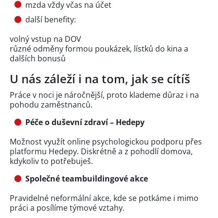
mzda vždy včas na účet
další benefity:
volný vstup na DOV
různé odměny formou poukázek, lístků do kina a
dalších bonusů
U nás záleží i na tom, jak se cítíš
Práce v noci je náročnější, proto klademe důraz i na
pohodu zaměstnanců.
Péče o duševní zdraví – Hedepy
Možnost využít online psychologickou podporu přes
platformu Hedepy. Diskrétně a z pohodlí domova,
kdykoliv to potřebuješ.
Společné teambuildingové akce
Pravidelné neformální akce, kde se potkáme i mimo
práci a posílíme týmové vztahy.