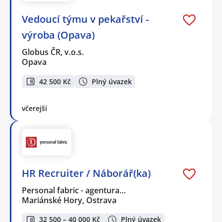
Vedoucí týmu v pekařství -
výroba (Opava)
Globus ČR, v.o.s.
Opava
42 500 Kč
Plný úvazek
včerejší
HR Recruiter / Náborář(ka)
Personal fabric - agentura…
Mariánské Hory, Ostrava
32 500 – 40 000 Kč
Plný úvazek