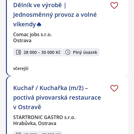
Dělník ve výrobě |
Jednosměnný provoz a volné
víkendy🔥
Comac jobs s.r.o.
Ostrava
28 000 – 30 000 Kč
Plný úvazek
včerejší
Kuchař / Kuchařka (m/ž) –
poctivá pivovarská restaurace
v Ostravě
STARTRONIC GASTRO s.r.o.
Hrabůvka, Ostrava