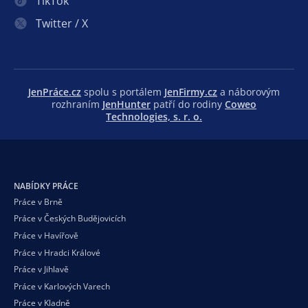
TikTok
Twitter / X
JenPráce.cz
spolu s portálem
JenFirmy.cz
a náborovým
rozhraním
JenHunter
patří do rodiny
Coweo
Technologies, s. r. o.
NABÍDKY PRÁCE
Práce v Brně
Práce v Českých Budějovicích
Práce v Havířově
Práce v Hradci Králové
Práce v Jihlavě
Práce v Karlových Varech
Práce v Kladně