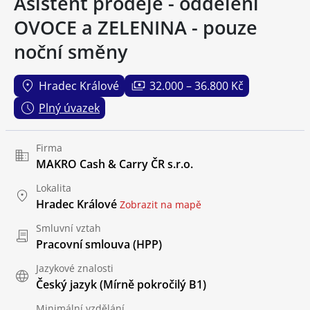
Asistent prodeje - oddělení
OVOCE a ZELENINA - pouze
noční směny
Hradec Králové
32.000 – 36.800 Kč
Plný úvazek
Firma
MAKRO Cash & Carry ČR s.r.o.
Lokalita
Hradec Králové
Zobrazit na mapě
Smluvní vztah
Pracovní smlouva (HPP)
Jazykové znalosti
Český jazyk
(Mírně pokročilý B1)
Minimální vzdělání