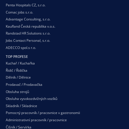
Penta Hospitals CZ, s.r.o.
Comac jobs s.r.o.
Advantage Consulting, s.r.o.
Kaufland Česká republika v.o.s.
Randstad HR Solutions s.r.o.
Jobs Contact Personal, s.r.o.
ADECCO spol.s r.o.
TOP PROFESE
Kuchař / Kuchařka
Řidič / Řidička
Dělník / Dělnice
Prodavač / Prodavačka
Obsluha strojů
Obsluha vysokozdvižných vozíků
Skladník / Skladnice
Pomocný pracovník / pracovnice v gastronomii
Administrativní pracovník / pracovnice
Číšník / Servírka