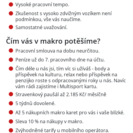
Vysoké pracovní tempo.
Zkušenost s vysoko zdvižným vozíkem není
podmínkou, vše vás naučíme.
Samostatné uvažování.
Čím vás v makro potěšíme?
Pracovní smlouva na dobu neurčitou.
Peníze už do 7. pracovního dne na účtu.
Čím déle u nás jsi, tím víc si užíváš - body a
příspěvek na kulturu, relax nebo příspěvek na
penzijko roste s odpracovanými roky u nás. Navíc
vám rádi zajistíme i Multisport kartu.
Stravenkový paušál až 2.185 Kč/ měsíčně
5 týdnů dovolené.
Až 5 nákupních makro karet pro vás i vaše blízké.
Sleva 10 % na nákupy v makro.
Zvýhodněné tarify u mobilního operátora.