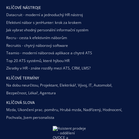
KLÍČOVÉ NÁSTROJE
Datacruit - moderní a jednoduchý HR nástroj
Efektivní nábor s jenHunter: krok za krokem
Jak vybrat vhodný personální informační systém
Recru - cesta k efektivním náborům
Recruitis - chytrý náborový software
Teamio - moderní náborová aplikace a chytré ATS
Top 20 ATS systémů, které hýbou HR
Zkratky v HR - znáte rozdíly mezi ATS, CRM, LMS?
KLÍČOVÉ TERMÍNY
Na dobu neurčitou
,
Projektant
,
Elektrikář
,
Vývoj
,
IT
,
Automobil
,
Bezpečnost
,
Lékař
,
Agentura
KLÍČOVÁ SLOVA
Mzda
,
Ukončení prac. poměru
,
Hrubá mzda
,
Nadřízený
,
Hodnocení
,
Pochvala
,
Jsem personalista