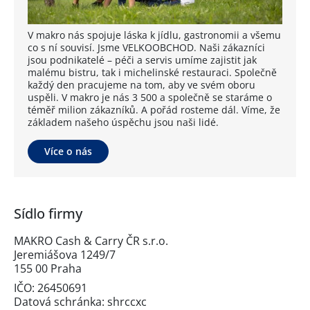
V makro nás spojuje láska k jídlu, gastronomii a všemu
co s ní souvisí. Jsme VELKOOBCHOD. Naši zákazníci
jsou podnikatelé – péči a servis umíme zajistit jak
malému bistru, tak i michelinské restauraci. Společně
každý den pracujeme na tom, aby ve svém oboru
uspěli. V makro je nás 3 500 a společně se staráme o
téměř milion zákazníků. A pořád rosteme dál. Víme, že
základem našeho úspěchu jsou naši lidé.
Více o nás
Sídlo firmy
MAKRO Cash & Carry ČR s.r.o.
Jeremiášova 1249/7
155 00 Praha
IČO: 26450691
Datová schránka: shrccxc