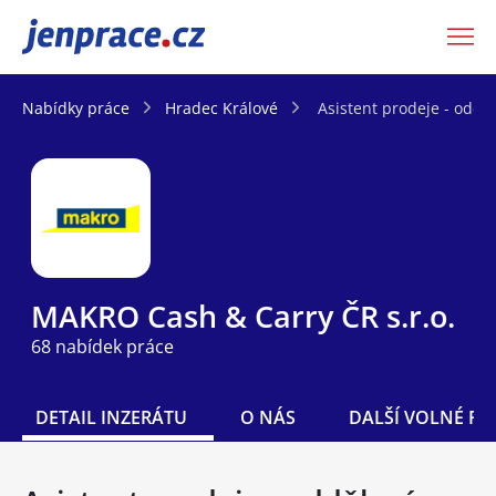
JenPráce.cz
Nabídky práce
Hradec Králové
Asistent prodeje - odd
MAKRO Cash & Carry ČR s.r.o.
68 nabídek práce
DETAIL INZERÁTU
O NÁS
DALŠÍ VOLNÉ PO