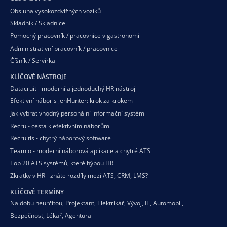
Obsluha vysokozdvižných vozíků
Skladník / Skladnice
Pomocný pracovník / pracovnice v gastronomii
Administrativní pracovník / pracovnice
Číšník / Servírka
KLÍČOVÉ NÁSTROJE
Datacruit - moderní a jednoduchý HR nástroj
Efektivní nábor s jenHunter: krok za krokem
Jak vybrat vhodný personální informační systém
Recru - cesta k efektivním náborům
Recruitis - chytrý náborový software
Teamio - moderní náborová aplikace a chytré ATS
Top 20 ATS systémů, které hýbou HR
Zkratky v HR - znáte rozdíly mezi ATS, CRM, LMS?
KLÍČOVÉ TERMÍNY
Na dobu neurčitou
,
Projektant
,
Elektrikář
,
Vývoj
,
IT
,
Automobil
,
Bezpečnost
,
Lékař
,
Agentura