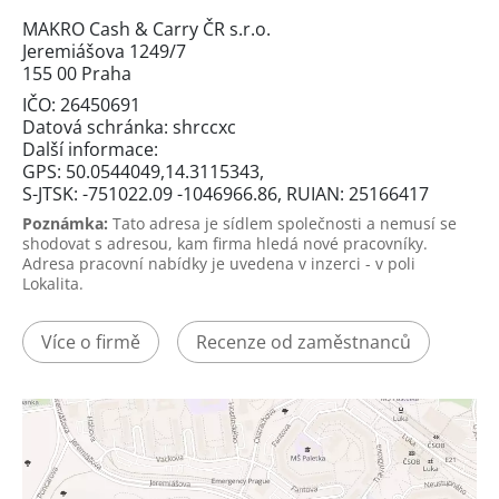
MAKRO Cash & Carry ČR s.r.o.
Jeremiášova 1249/7
155 00 Praha
IČO: 26450691
Datová schránka: shrccxc
Další informace:
GPS: 50.0544049,14.3115343,
S-JTSK: -751022.09 -1046966.86, RUIAN: 25166417
Poznámka:
Tato adresa je sídlem společnosti a nemusí se
shodovat s adresou, kam firma hledá nové pracovníky.
Adresa pracovní nabídky je uvedena v inzerci - v poli
Lokalita.
Více o firmě
Recenze od zaměstnanců