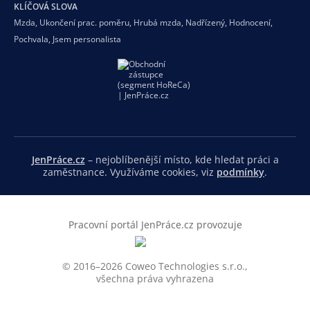
KLÍČOVÁ SLOVA
Mzda
,
Ukončení prac. poměru
,
Hrubá mzda
,
Nadřízený
,
Hodnocení
,
Pochvala
,
Jsem personalista
JenPráce.cz
– nejoblíbenější místo, kde hledat práci a
zaměstnance. Využíváme cookies, viz
podmínky
.
Pracovní portál JenPráce.cz provozuje
© 2016–2026 Coweo Technologies s.r.o.,
všechna práva vyhrazena