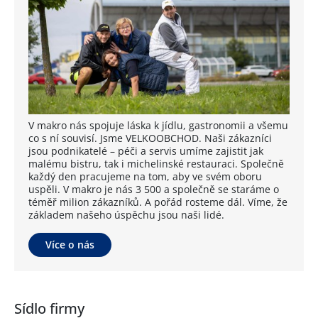
V makro nás spojuje láska k jídlu, gastronomii a všemu
co s ní souvisí. Jsme VELKOOBCHOD. Naši zákazníci
jsou podnikatelé – péči a servis umíme zajistit jak
malému bistru, tak i michelinské restauraci. Společně
každý den pracujeme na tom, aby ve svém oboru
uspěli. V makro je nás 3 500 a společně se staráme o
téměř milion zákazníků. A pořád rosteme dál. Víme, že
základem našeho úspěchu jsou naši lidé.
Více o nás
Sídlo firmy