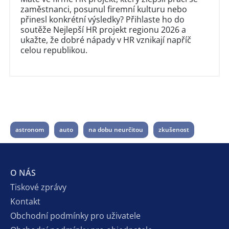
zaměstnanci, posunul firemní kulturu nebo
přinesl konkrétní výsledky? Přihlaste ho do
soutěže Nejlepší HR projekt regionu 2026 a
ukažte, že dobré nápady v HR vznikají napříč
celou republikou.
astronom
auto
na dobu neurčitou
zkušenost
O NÁS
Tiskové zprávy
Kontakt
Obchodní podmínky pro uživatele