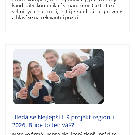
kandidáty, komunikují s manažery. Často také
velmi rychle poznají, jestli je kandidát připravený
a hlásí se na relevantní pozici.
Hledá se Nejlepší HR projekt regionu
2026. Bude to ten váš?
Máte ve firmě HR projekt, který zlepšil práci se