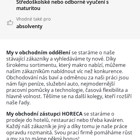
Středoškolské nebo odborné vyučení s
maturitou
Vhodné také pro
absolventy
My v obchodním oddělení
se staráme o naše
stávající zákazníky a vyhledáváme ty nové. Díky
širokému sortimentu, který makro nabízí, můžeme
našim zákazníkům nabídnout víc než konkurence.
Obchodování nás baví a odměnou za naši práci jsou
nám fajn peníze, služební auto, nejmodernější
pracovní pomůcky a technologie, časová flexibilita a
hlavně volnost. Těšíme se na další kolegy, kteří rozšíří
naše řady.
My obchodní zástupci HORECA
se staráme o
prodeje do hotelů, restaurací nebo třeba kaváren.
Každý náš zákazník je jiný a díky tomu je naše práce
opravdu rozmanitá. Svou prací firmě pomáháme růst
a my za to máme pěkný bonus!