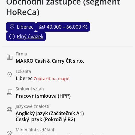
Obchodní zástupce (segment
HoReCa)
Liberec
40.000 – 66.000 Kč
Plný úvazek
Firma
MAKRO Cash & Carry ČR s.r.o.
Lokalita
Liberec
Zobrazit na mapě
Smluvní vztah
Pracovní smlouva (HPP)
Jazykové znalosti
Anglický jazyk
(Začátečník A1)
Český jazyk
(Pokročilý B2)
Minimální vzdělání