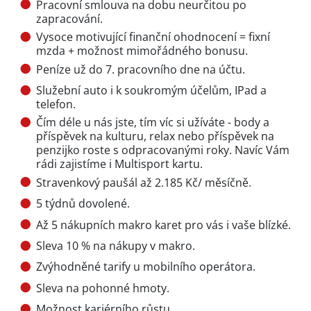
Pracovní smlouva na dobu neurčitou po
zapracování.
Vysoce motivující finanční ohodnocení = fixní
mzda + možnost mimořádného bonusu.
Peníze už do 7. pracovního dne na účtu.
Služební auto i k soukromým účelům, IPad a
telefon.
Čím déle u nás jste, tím víc si užíváte - body a
příspěvek na kulturu, relax nebo příspěvek na
penzijko roste s odpracovanými roky. Navíc Vám
rádi zajistíme i Multisport kartu.
Stravenkový paušál až 2.185 Kč/ měsíčně.
5 týdnů dovolené.
Až 5 nákupních makro karet pro vás i vaše blízké.
Sleva 10 % na nákupy v makro.
Zvýhodněné tarify u mobilního operátora.
Sleva na pohonné hmoty.
Možnost kariérního růstu.