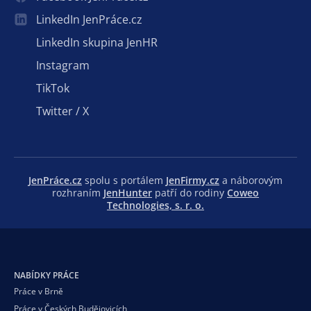
LinkedIn JenPráce.cz
LinkedIn skupina JenHR
Instagram
TikTok
Twitter / X
JenPráce.cz
spolu s portálem
JenFirmy.cz
a náborovým
rozhraním
JenHunter
patří do rodiny
Coweo
Technologies, s. r. o.
NABÍDKY PRÁCE
Práce v Brně
Práce v Českých Budějovicích