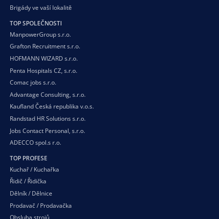
Brigády ve vaší
lokalitě
TOP SPOLEČNOSTI
ManpowerGroup s.r.o.
Grafton Recruitment s.r.o.
HOFMANN WIZARD s.r.o.
Penta Hospitals CZ, s.r.o.
Comac jobs s.r.o.
Advantage Consulting, s.r.o.
Kaufland Česká republika v.o.s.
Randstad HR Solutions s.r.o.
Jobs Contact Personal, s.r.o.
ADECCO spol.s r.o.
TOP PROFESE
Kuchař / Kuchařka
Řidič / Řidička
Dělník / Dělnice
Prodavač / Prodavačka
Obsluha strojů