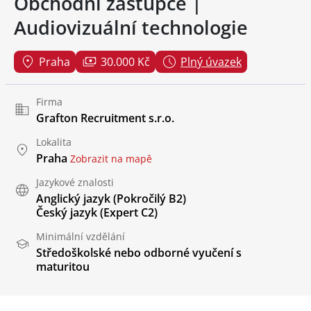
Obchodní zástupce |
Audiovizuální technologie
Praha
30.000 Kč
Plný úvazek
Firma
Grafton Recruitment s.r.o.
Lokalita
Praha
Zobrazit na mapě
Jazykové znalosti
Anglický jazyk
(Pokročilý B2)
Český jazyk
(Expert C2)
Minimální vzdělání
Středoškolské nebo odborné vyučení s
maturitou