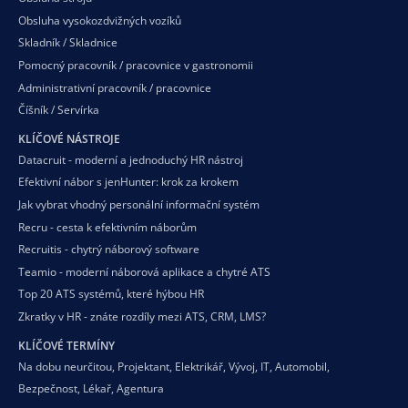
Obsluha vysokozdvižných vozíků
Skladník / Skladnice
Pomocný pracovník / pracovnice v gastronomii
Administrativní pracovník / pracovnice
Číšník / Servírka
KLÍČOVÉ NÁSTROJE
Datacruit - moderní a jednoduchý HR nástroj
Efektivní nábor s jenHunter: krok za krokem
Jak vybrat vhodný personální informační systém
Recru - cesta k efektivním náborům
Recruitis - chytrý náborový software
Teamio - moderní náborová aplikace a chytré ATS
Top 20 ATS systémů, které hýbou HR
Zkratky v HR - znáte rozdíly mezi ATS, CRM, LMS?
KLÍČOVÉ TERMÍNY
Na dobu neurčitou
,
Projektant
,
Elektrikář
,
Vývoj
,
IT
,
Automobil
,
Bezpečnost
,
Lékař
,
Agentura