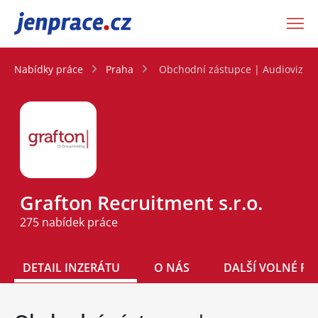
JenPráce.cz
Nabídky práce
Praha
Obchodní zástupce | Audiovizuál
Grafton Recruitment s.r.o.
275 nabídek práce
DETAIL INZERÁTU
O NÁS
DALŠÍ VOLNÉ PO