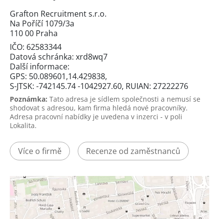
Grafton Recruitment s.r.o.
Na Poříčí 1079/3a
110 00 Praha
IČO: 62583344
Datová schránka: xrd8wq7
Další informace:
GPS: 50.089601,14.429838,
S-JTSK: -742145.74 -1042927.60, RUIAN: 27222276
Poznámka:
Tato adresa je sídlem společnosti a nemusí se
shodovat s adresou, kam firma hledá nové pracovníky.
Adresa pracovní nabídky je uvedena v inzerci - v poli
Lokalita.
Více o firmě
Recenze od zaměstnanců