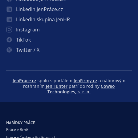
LinkedIn JenPráce.cz
LinkedIn skupina JenHR
Instagram
TikTok
Twitter / X
JenPráce.cz
spolu s portálem
JenFirmy.cz
a náborovým
rozhraním
JenHunter
patří do rodiny
Coweo
Technologies, s. r. o.
NABÍDKY PRÁCE
Práce v Brně
Práce v Českých Budějovicích