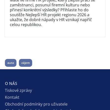
zaměstnanci, posunul firemní kulturu nebo
přinesl konkrétní výsledky? Přihlaste ho do
soutěže Nejlepší HR projekt regionu 2026 a
ukažte, že dobré nápady v HR vznikají napříč
celou republikou.
auto
zájem
O NÁS
Tiskové zprávy
Kontakt
Obchodní podmínky pro uživatele