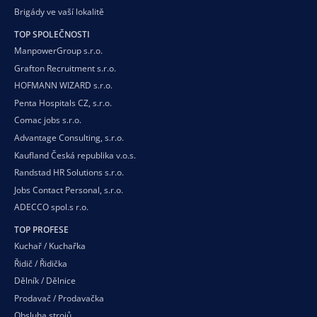
Brigády ve vaší
lokalitě
TOP SPOLEČNOSTI
ManpowerGroup s.r.o.
Grafton Recruitment s.r.o.
HOFMANN WIZARD s.r.o.
Penta Hospitals CZ, s.r.o.
Comac jobs s.r.o.
Advantage Consulting, s.r.o.
Kaufland Česká republika v.o.s.
Randstad HR Solutions s.r.o.
Jobs Contact Personal, s.r.o.
ADECCO spol.s r.o.
TOP PROFESE
Kuchař / Kuchařka
Řidič / Řidička
Dělník / Dělnice
Prodavač / Prodavačka
Obsluha strojů