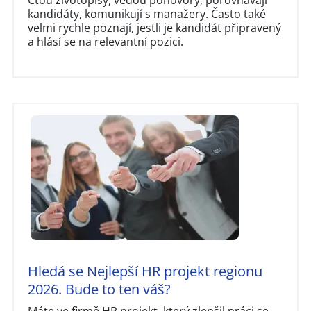
kandidáty, komunikují s manažery. Často také
velmi rychle poznají, jestli je kandidát připravený
a hlásí se na relevantní pozici.
Hledá se Nejlepší HR projekt regionu
2026. Bude to ten váš?
Máte ve firmě HR projekt, který zlepšil práci se