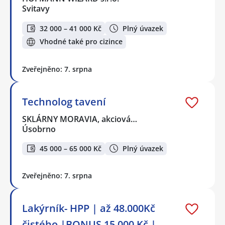
Svitavy
32 000 – 41 000 Kč
Plný úvazek
Vhodné také pro cizince
Zveřejněno: 7. srpna
Technolog tavení
SKLÁRNY MORAVIA, akciová…
Úsobrno
45 000 – 65 000 Kč
Plný úvazek
Zveřejněno: 7. srpna
Lakýrník- HPP | až 48.000Kč
čistého |BONUS 15.000 Kč |