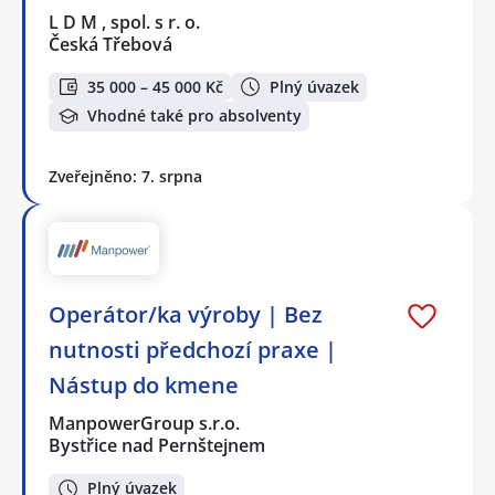
L D M , spol. s r. o.
Česká Třebová
35 000 – 45 000 Kč
Plný úvazek
Vhodné také pro absolventy
Zveřejněno: 7. srpna
Operátor/ka výroby | Bez
nutnosti předchozí praxe |
Nástup do kmene
ManpowerGroup s.r.o.
Bystřice nad Pernštejnem
Plný úvazek