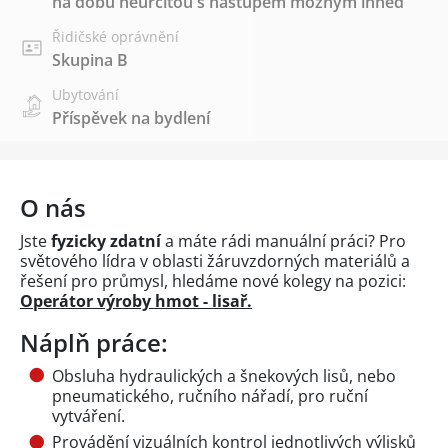
na dobu neurčitou s nástupem možným ihned
Řidičské oprávnění
Skupina B
Ubytování
Příspěvek na bydlení
O nás
Jste
fyzicky zdatní
a máte rádi manuální práci? Pro
světového lídra v oblasti žáruvzdorných materiálů a
řešení pro průmysl, hledáme nové kolegy na pozici:
Operátor výroby hmot - lisař.
Náplň práce:
Obsluha hydraulických a šnekových lisů, nebo
pneumatického, ručního nářadí, pro ruční
vytváření.
Provádění vizuálních kontrol jednotlivých výlisků