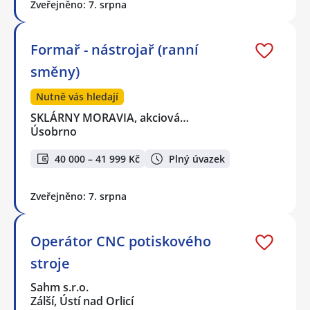
Zveřejněno: 7. srpna
Formař - nástrojař (ranní
směny)
Nutně vás hledají
SKLÁRNY MORAVIA, akciová…
Úsobrno
40 000 – 41 999 Kč
Plný úvazek
Zveřejněno: 7. srpna
Operátor CNC potiskového
stroje
Sahm s.r.o.
Zálší, Ústí nad Orlicí