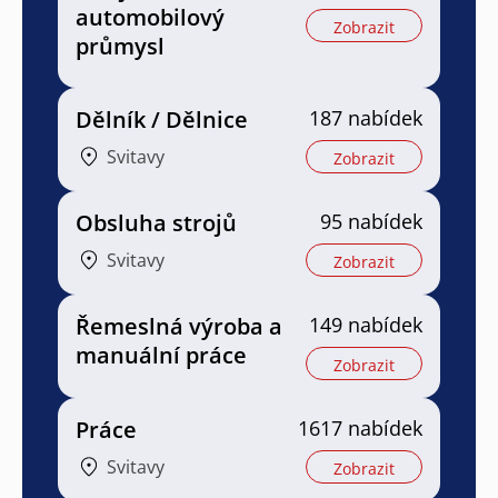
automobilový
Zobrazit
průmysl
Dělník / Dělnice
187 nabídek
Svitavy
Zobrazit
Obsluha strojů
95 nabídek
Svitavy
Zobrazit
Řemeslná výroba a
149 nabídek
manuální práce
Zobrazit
Práce
1617 nabídek
Svitavy
Zobrazit