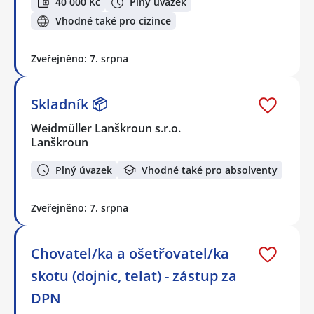
40 000 Kč
Plný úvazek
Vhodné také pro cizince
Zveřejněno: 7. srpna
Skladník 📦
Weidmüller Lanškroun s.r.o.
Lanškroun
Plný úvazek
Vhodné také pro absolventy
Zveřejněno: 7. srpna
Chovatel/ka a ošetřovatel/ka
skotu (dojnic, telat) - zástup za
DPN