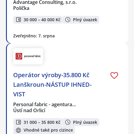
Advantage Consulting, s.r.o.
Polička
30 000 – 40 000 Kč
Plný úvazek
Zveřejněno: 7. srpna
Operátor výroby-35.800 Kč
Lanškroun-NÁSTUP IHNED-
VIST
Personal fabric - agentura…
Ústí nad Orlicí
31 000 – 35 800 Kč
Plný úvazek
Vhodné také pro cizince