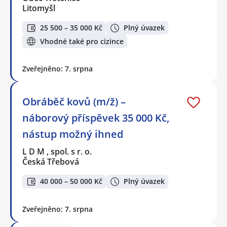
Litomyšl
25 500 – 35 000 Kč
Plný úvazek
Vhodné také pro cizince
Zveřejněno: 7. srpna
Obráběč kovů (m/ž) –
náborový příspěvek 35 000 Kč,
nástup možný ihned
L D M , spol. s r. o.
Česká Třebová
40 000 – 50 000 Kč
Plný úvazek
Zveřejněno: 7. srpna