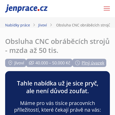
JenPráce.cz
Nabídky práce
Jívoví
Obsluha CNC obráběcích strojů - m
Obsluha CNC obráběcích strojů
- mzda až 50 tis.
Jívoví
40.000 – 50.000 Kč
Plný úvazek
Tahle nabídka už je sice pryč,
ale není důvod zoufat.
Máme pro vás tisíce pracovních
příležitostí, které čekají právě na vás: