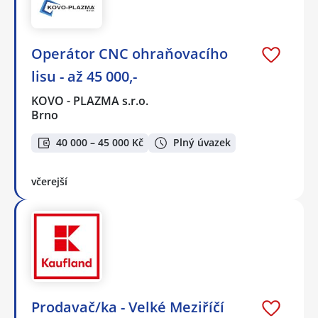
Operátor CNC ohraňovacího
lisu - až 45 000,-
KOVO - PLAZMA s.r.o.
Brno
40 000 – 45 000 Kč
Plný úvazek
včerejší
Prodavač/ka - Velké Meziříčí