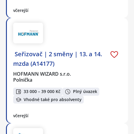
včerejší
️ Seřizovač | 2 směny | 13. a 14.
mzda (A14177)
HOFMANN WIZARD s.r.o.
Polnička
33 000 – 39 000 Kč
Plný úvazek
Vhodné také pro absolventy
včerejší