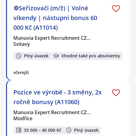
⚙️Seřizovači (m/ž) | Volné
víkendy | nástupní bonus 60
000 Kč (A11014)
Manuvia Expert Recruitment CZ…
Svitavy
Plný úvazek
Vhodné také pro absolventy
včerejší
Pozice ve výrobě - 3 směny, 2x
ročně bonusy (A11060)
Manuvia Expert Recruitment CZ…
Modřice
33 000 – 40 000 Kč
Plný úvazek