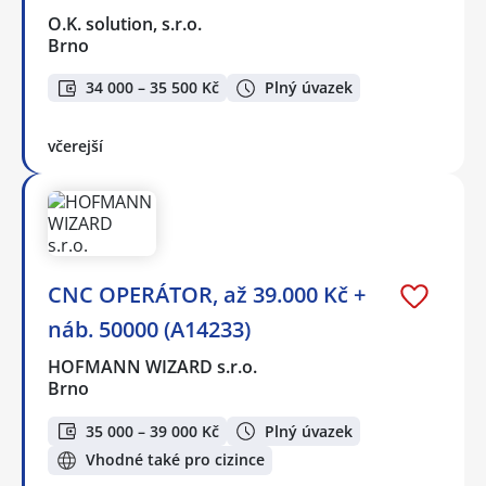
O.K. solution, s.r.o.
Brno
34 000 – 35 500 Kč
Plný úvazek
včerejší
CNC OPERÁTOR, až 39.000 Kč +
náb. 50000 (A14233)
HOFMANN WIZARD s.r.o.
Brno
35 000 – 39 000 Kč
Plný úvazek
Vhodné také pro cizince