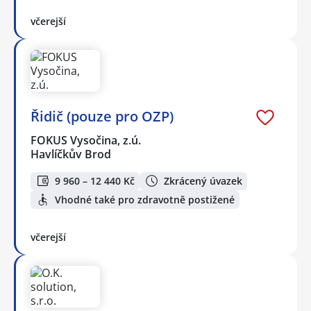
včerejší
Řidič (pouze pro OZP)
FOKUS Vysočina, z.ú.
Havlíčkův Brod
9 960 – 12 440 Kč
Zkrácený úvazek
Vhodné také pro zdravotně postižené
včerejší