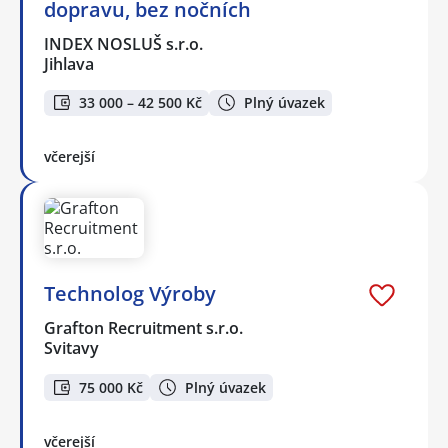
dopravu, bez nočních
INDEX NOSLUŠ s.r.o.
Jihlava
33 000 – 42 500 Kč
Plný úvazek
včerejší
Technolog Výroby
Grafton Recruitment s.r.o.
Svitavy
75 000 Kč
Plný úvazek
včerejší