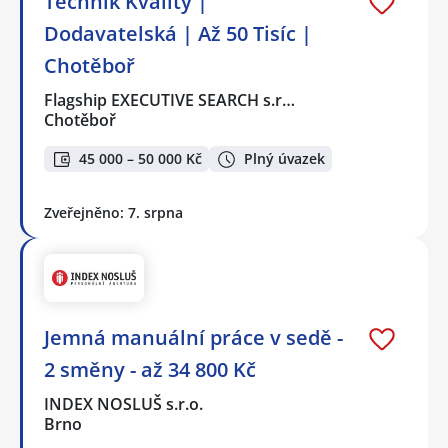
Technik Kvality |
Dodavatelská | Až 50 Tisíc |
Chotěboř
Flagship EXECUTIVE SEARCH s.r…
Chotěboř
45 000 – 50 000 Kč
Plný úvazek
Zveřejněno: 7. srpna
Jemná manuální práce v sedě -
2 směny - až 34 800 Kč
INDEX NOSLUŠ s.r.o.
Brno