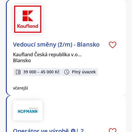
Vedoucí směny (ž/m) - Blansko
Kaufland Česká republika v.o…
Blansko
39 000 – 45 000 Kč
Plný úvazek
včerejší
Operátor ve výrobě ⚙️| 2