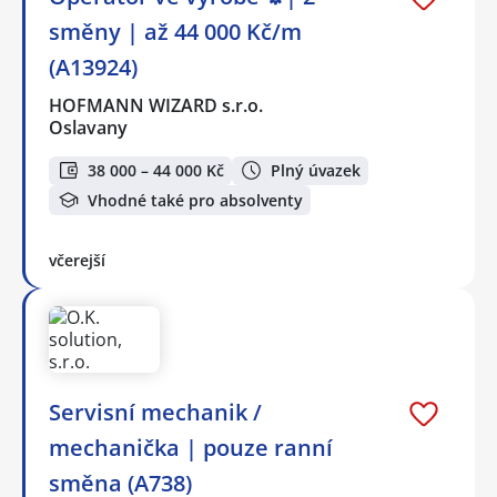
směny | až 44 000 Kč/m
(A13924)
HOFMANN WIZARD s.r.o.
Oslavany
38 000 – 44 000 Kč
Plný úvazek
Vhodné také pro absolventy
včerejší
Servisní mechanik /
mechanička | pouze ranní
směna (A738)