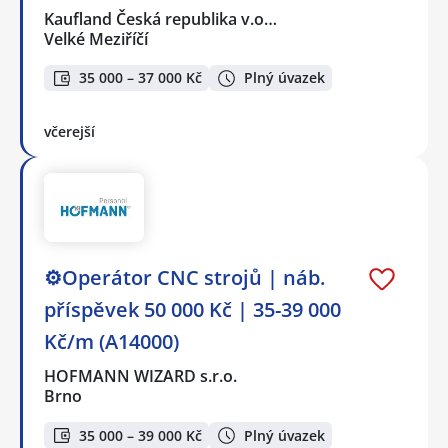
Kaufland Česká republika v.o…
Velké Meziříčí
35 000 – 37 000 Kč
Plný úvazek
včerejší
⚙️Operátor CNC strojů ️| náb.
příspěvek 50 000 Kč | 35-39 000
Kč/m (A14000)
HOFMANN WIZARD s.r.o.
Brno
35 000 – 39 000 Kč
Plný úvazek