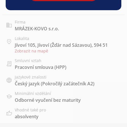
Firma
MRÁZEK-KOVO s.r.o.
Lokalita
Jívoví 105, Jívoví (Žďár nad Sázavou), 594 51
Zobrazit na mapě
Smluvní vztah
Pracovní smlouva (HPP)
Jazykové znalosti
Český jazyk
(Pokročilý začátečník A2)
Minimální vzdělání
Odborné vyučení bez maturity
Vhodné také pro
absolventy