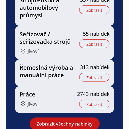
Strojírenství a
automobilový
Zobrazit
průmysl
Seřizovač /
55 nabídek
seřizovačka strojů
Zobrazit
Jívoví
Řemeslná výroba a
313 nabídek
manuální práce
Zobrazit
Práce
2743 nabídek
Jívoví
Zobrazit
Zobrazit všechny nabídky