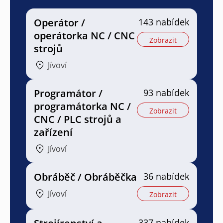
Operátor /
143 nabídek
operátorka NC / CNC
Zobrazit
strojů
Jívoví
Programátor /
93 nabídek
programátorka NC /
Zobrazit
CNC / PLC strojů a
zařízení
Jívoví
Obráběč / Obráběčka
36 nabídek
Jívoví
Zobrazit
337 nabídek