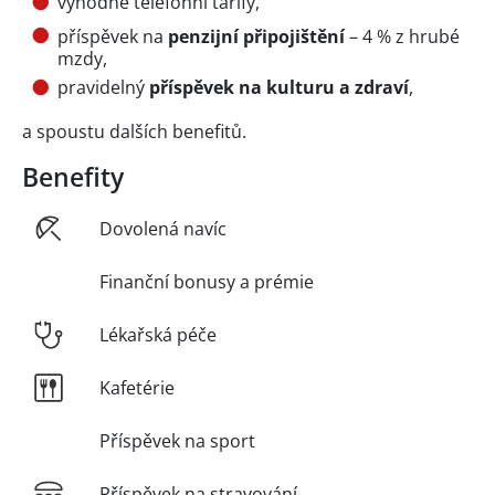
výhodné telefonní tarify,
příspěvek na
penzijní připojištění
– 4 % z hrubé
mzdy,
pravidelný
příspěvek na kulturu a zdraví
,
a spoustu dalších benefitů.
Benefity
Dovolená navíc
Finanční bonusy a prémie
Lékařská péče
Kafetérie
Příspěvek na sport
Příspěvek na stravování