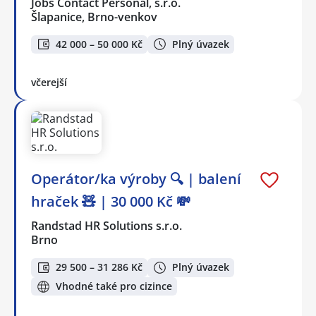
Jobs Contact Personal, s.r.o.
Šlapanice, Brno-venkov
42 000 – 50 000 Kč
Plný úvazek
včerejší
Operátor/ka výroby 🔍 | balení
hraček 🧸 | 30 000 Kč 💸
Randstad HR Solutions s.r.o.
Brno
29 500 – 31 286 Kč
Plný úvazek
Vhodné také pro cizince