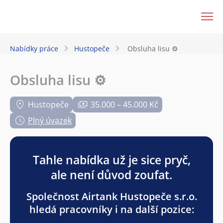
JenPráce.cz
Nabídky práce
Hustopeče
Obsluha lisu ⚙️
Obsluha lisu ⚙️
Hustopeče
35.000 – 45.000 Kč
Plný úvazek
Tahle nabídka už je sice pryč,
ale není důvod zoufat.
Společnost Airtank Hustopeče s.r.o.
hledá pracovníky i na další pozice: