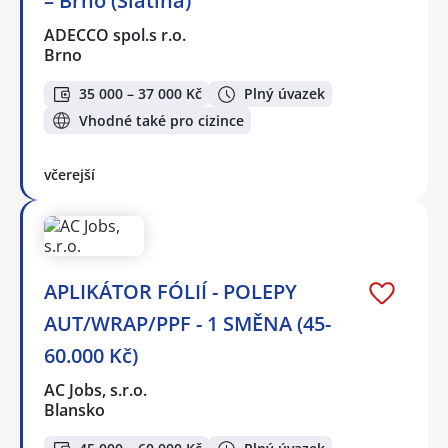
– Brno (Slatina)
ADECCO spol.s r.o.
Brno
35 000 – 37 000 Kč
Plný úvazek
Vhodné také pro cizince
včerejší
APLIKÁTOR FÓLIÍ - POLEPY
AUT/WRAP/PPF - 1 SMĚNA (45-
60.000 Kč)
AC Jobs, s.r.o.
Blansko