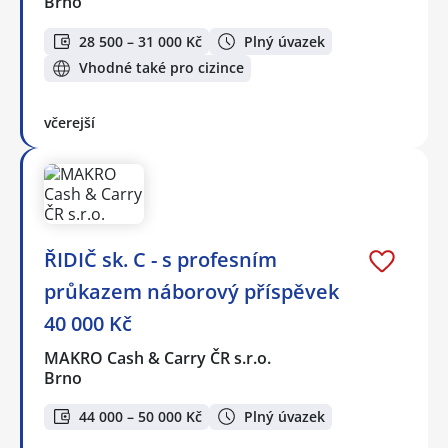
Brno
28 500 – 31 000 Kč
Plný úvazek
Vhodné také pro cizince
včerejší
ŘIDIČ sk. C - s profesním
průkazem náborový příspěvek
40 000 Kč
MAKRO Cash & Carry ČR s.r.o.
Brno
44 000 – 50 000 Kč
Plný úvazek