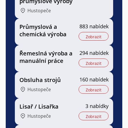
průmyslové výroby
Hustopeče
Průmyslová a
883 nabídek
chemická výroba
Zobrazit
Řemeslná výroba a
294 nabídek
manuální práce
Zobrazit
Obsluha strojů
160 nabídek
Hustopeče
Zobrazit
Lisař / Lisařka
3 nabídky
Hustopeče
Zobrazit