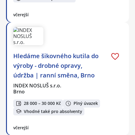
včerejší
Hledáme šikovného kutila do
výroby - drobné opravy,
údržba | ranní směna, Brno
INDEX NOSLUŠ s.r.o.
Brno
28 000 – 30 000 Kč
Plný úvazek
Vhodné také pro absolventy
včerejší