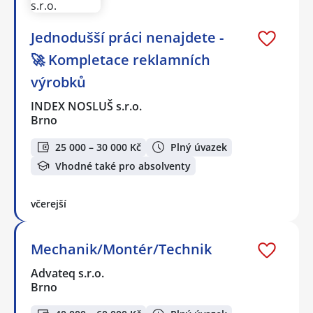
Jednodušší práci nenajdete -
🚀 Kompletace reklamních
výrobků
INDEX NOSLUŠ s.r.o.
Brno
25 000 – 30 000 Kč
Plný úvazek
Vhodné také pro absolventy
včerejší
Mechanik/Montér/Technik
Advateq s.r.o.
Brno