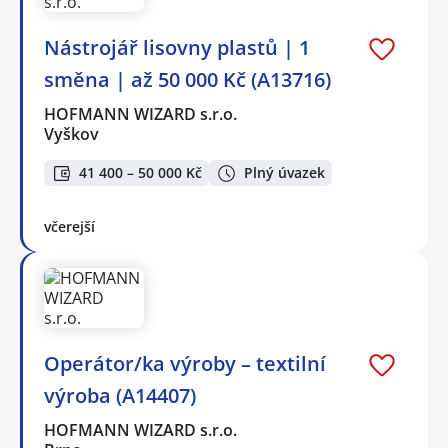
Nástrojář lisovny plastů | 1
směna | až 50 000 Kč (A13716)
HOFMANN WIZARD s.r.o.
Vyškov
41 400 – 50 000 Kč
Plný úvazek
včerejší
Operátor/ka výroby – textilní
výroba (A14407)
HOFMANN WIZARD s.r.o.