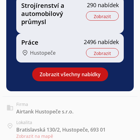
Strojírenství a
290 nabídek
automobilový
Zobrazit
průmysl
Práce
2496 nabídek
Hustopeče
Zobrazit
Zobrazit všechny nabídky
Firma
Airtank Hustopeče s.r.o.
Lokalita
Bratislavská 130/2, Hustopeče, 693 01
Zobrazit na mapě