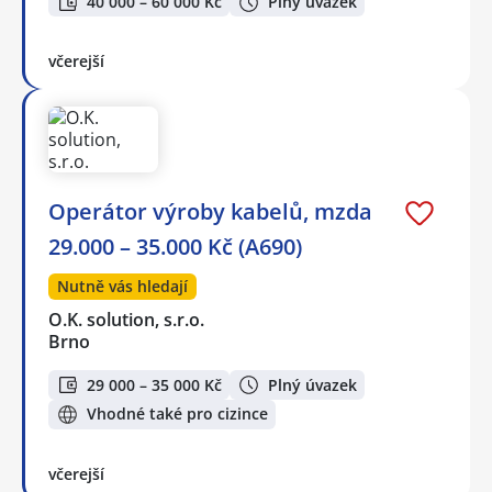
40 000 – 60 000 Kč
Plný úvazek
včerejší
Operátor výroby kabelů, mzda
29.000 – 35.000 Kč (A690)
Nutně vás hledají
O.K. solution, s.r.o.
Brno
29 000 – 35 000 Kč
Plný úvazek
Vhodné také pro cizince
včerejší