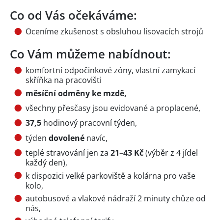
Co od Vás očekáváme:
Oceníme zkušenost s obsluhou lisovacích strojů
Co Vám můžeme nabídnout:
komfortní odpočinkové zóny, vlastní zamykací
skříňka na pracovišti
měsíční odměny ke mzdě,
všechny přesčasy jsou evidované a proplacené,
37,5
hodinový pracovní týden,
týden
dovolené
navíc,
teplé stravování jen za
21–43 Kč
(výběr z 4 jídel
každý den),
k dispozici velké parkoviště a kolárna pro vaše
kolo,
autobusové a vlakové nádraží 2 minuty chůze od
nás,