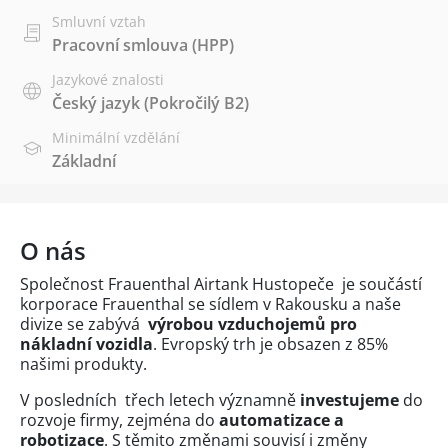
Smluvní vztah
Pracovní smlouva (HPP)
Jazykové znalosti
Český jazyk
(Pokročilý B2)
Minimální vzdělání
Základní
O nás
Společnost Frauenthal Airtank Hustopeče je součástí
korporace Frauenthal se sídlem v Rakousku a naše
divize se zabývá
výrobou vzduchojemů pro
nákladní vozidla
. Evropský trh je obsazen z 85%
našimi produkty.
V posledních třech letech významně
investujeme
do
rozvoje firmy, zejména do
automatizace a
robotizace
. S těmito změnami souvisí i změny