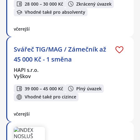
28 000 – 30 000 Kč
Zkrácený úvazek
Vhodné také pro absolventy
včerejší
Svářeč TIG/MAG / Zámečník až
45 000 Kč - 1 směna
HAPI s.r.o.
Vyškov
39 000 – 45 000 Kč
Plný úvazek
Vhodné také pro cizince
včerejší