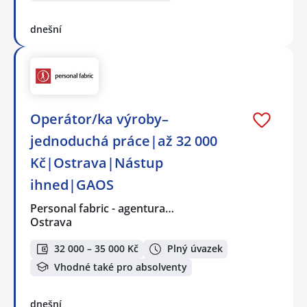
dnešní
Operátor/ka výroby–
jednoduchá práce|až 32 000
Kč|Ostrava|Nástup
ihned|GAOS
Personal fabric - agentura…
Ostrava
32 000 – 35 000 Kč
Plný úvazek
Vhodné také pro absolventy
dnešní