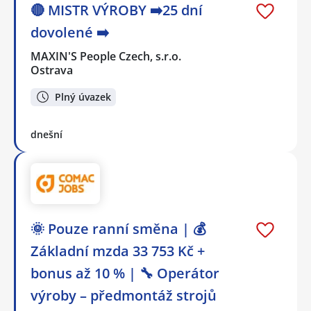
🔴 MISTR VÝROBY ➡️25 dní
dovolené ➡️
MAXIN'S People Czech, s.r.o.
Ostrava
Plný úvazek
dnešní
🌞 Pouze ranní směna | 💰
Základní mzda 33 753 Kč +
bonus až 10 % | 🔧 Operátor
výroby – předmontáž strojů