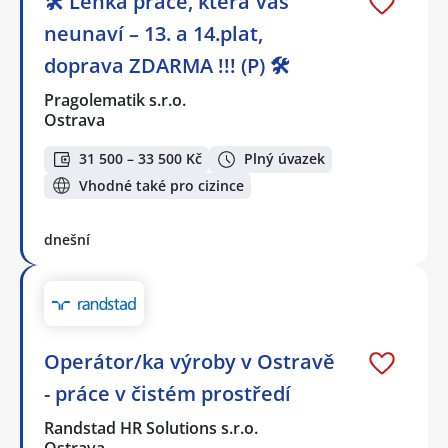
🛠️ Lehká práce, která Vás
neunaví – 13. a 14.plat,
doprava ZDARMA !!! (P) 🛠️
Pragolematik s.r.o.
Ostrava
31 500 – 33 500 Kč
Plný úvazek
Vhodné také pro cizince
dnešní
Operátor/ka výroby v Ostravě
- práce v čistém prostředí
Randstad HR Solutions s.r.o.
Ostrava