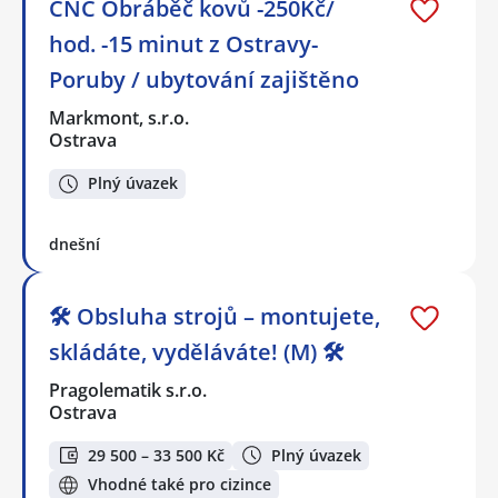
CNC Obráběč kovů -250Kč/
hod. -15 minut z Ostravy-
Poruby / ubytování zajištěno
Markmont, s.r.o.
Ostrava
Plný úvazek
dnešní
🛠️ Obsluha strojů – montujete,
skládáte, vyděláváte! (M) 🛠️
Pragolematik s.r.o.
Ostrava
29 500 – 33 500 Kč
Plný úvazek
Vhodné také pro cizince