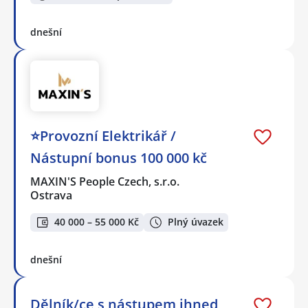
dnešní
⭐Provozní Elektrikář /
Nástupní bonus 100 000 kč
MAXIN'S People Czech, s.r.o.
Ostrava
40 000 – 55 000 Kč
Plný úvazek
dnešní
Dělník/ce s nástupem ihned,