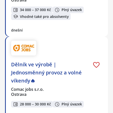
34 000 – 37 000 Kč
Plný úvazek
Vhodné také pro absolventy
dnešní
Dělník ve výrobě |
Jednosměnný provoz a volné
víkendy🔥
Comac jobs s.r.o.
Ostrava
28 000 – 30 000 Kč
Plný úvazek