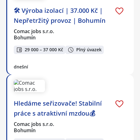
🛠️ Výroba izolací | 37.000 Kč |
Nepřetržitý provoz | Bohumín
Comac jobs s.r.o.
Bohumín
29 000 – 37 000 Kč
Plný úvazek
dnešní
Hledáme seřizovače! Stabilní
práce s atraktivní mzdou💰
Comac jobs s.r.o.
Bohumín