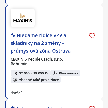
🔧 Hledáme řidiče VZV a
skladníky na 2 směny –
průmyslová zóna Ostrava
MAXIN'S People Czech, s.r.o.
Bohumín
32 000 – 38 000 Kč
Plný úvazek
Vhodné také pro cizince
dnešní