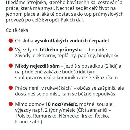
Hledáme Strojníka, kterého baví technika, cestování a
práce, která má smysl. Nechceš sedět celý život na
jednom place a láká tě dostat se do top průmyslových
provozů po celé Evropě? Pak čti dál.
Co tě čeká
Obsluha
vysokotlakých vodních čerpadel
Výjezdy do
těžkého průmyslu
– chemické
závody, elektrárny, teplárny, papírny, bioplynky
Nikdy nejezdíš sám
– jezdíš s posádkou (2 lidi) a
na přidělené zakázce budeš řídit tým
spolupracovníků a komunikovat se zákazníkem
Práce není „v rukavičkách“ – občas se zašpiníš, ale
dostaneš se do míst, kam se běžně nepodíváš
Mimo domov
10 nocí/měsíc
, možné jsou ale i
výjezdy např. 2 týdny/měsíc (ČR i zahraničí –
Polsko, Rumunsko, Německo, Irsko, Řecko,
Francie atd.)