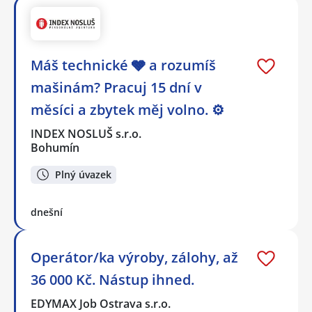
Máš technické 🩶 a rozumíš
mašinám? Pracuj 15 dní v
měsíci a zbytek měj volno. ⚙
INDEX NOSLUŠ s.r.o.
Bohumín
Plný úvazek
dnešní
Operátor/ka výroby, zálohy, až
36 000 Kč. Nástup ihned.
EDYMAX Job Ostrava s.r.o.