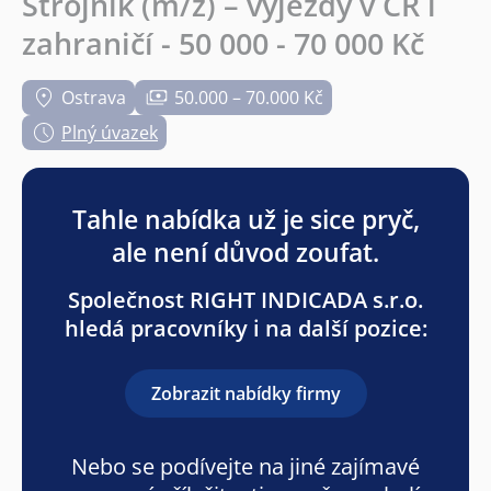
Strojník (m/ž) – výjezdy v ČR i
zahraničí - 50 000 - 70 000 Kč
Ostrava
50.000 – 70.000 Kč
Plný úvazek
Tahle nabídka už je sice pryč,
ale není důvod zoufat.
Společnost RIGHT INDICADA s.r.o.
hledá pracovníky i na další pozice:
Zobrazit nabídky firmy
Nebo se podívejte na jiné zajímavé