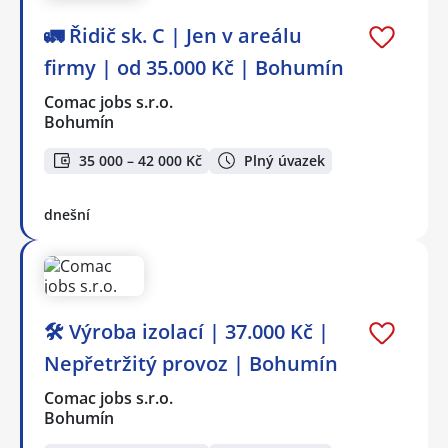
🚛 Řidič sk. C | Jen v areálu
firmy | od 35.000 Kč | Bohumín
Comac jobs s.r.o.
Bohumín
35 000 – 42 000 Kč
Plný úvazek
dnešní
🛠️ Výroba izolací | 37.000 Kč |
Nepřetržitý provoz | Bohumín
Comac jobs s.r.o.
Bohumín