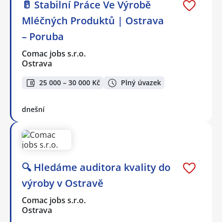
🥛 Stabilní Práce Ve Výrobě
Mléčných Produktů | Ostrava
– Poruba
Comac jobs s.r.o.
Ostrava
25 000 – 30 000 Kč
Plný úvazek
dnešní
🔍 Hledáme auditora kvality do
výroby v Ostravě
Comac jobs s.r.o.
Ostrava