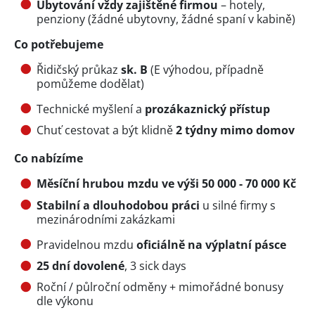
Ubytování vždy zajištěné firmou
– hotely,
penziony (žádné ubytovny, žádné spaní v kabině)
Co potřebujeme
Řidičský průkaz
sk. B
(E výhodou, případně
pomůžeme dodělat)
Technické myšlení a
prozákaznický přístup
Chuť cestovat a být klidně
2 týdny mimo domov
Co nabízíme
Měsíční hrubou mzdu ve výši 50 000 - 70 000 Kč
Stabilní a dlouhodobou práci
u silné firmy s
mezinárodními zakázkami
Pravidelnou mzdu
oficiálně na výplatní pásce
25 dní dovolené
, 3 sick days
Roční / půlroční odměny + mimořádné bonusy
dle výkonu