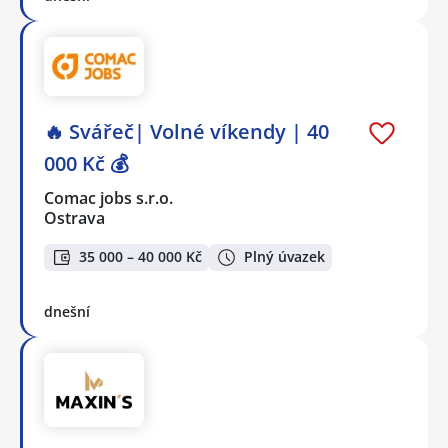
🔥 Svářeč| Volné víkendy | 40
000 Kč 💰
Comac jobs s.r.o.
Ostrava
35 000 – 40 000 Kč
Plný úvazek
dnešní