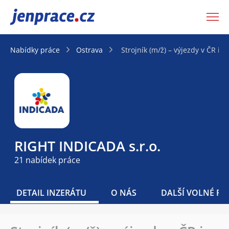
JenPráce.cz
Nabídky práce
Ostrava
Strojník (m/ž) – výjezdy v ČR i z
RIGHT INDICADA s.r.o.
21 nabídek práce
DETAIL INZERÁTU
O NÁS
DALŠÍ VOLNÉ PO