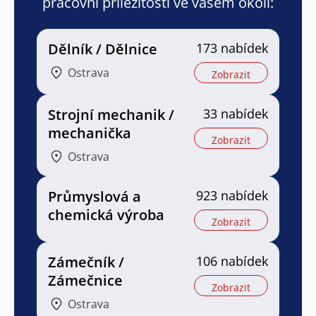
pracovní příležitosti ve vašem okolí:
Dělník / Dělnice
173 nabídek
Ostrava
Zobrazit
Strojní mechanik /
33 nabídek
mechanička
Zobrazit
Ostrava
Průmyslová a
923 nabídek
chemická výroba
Zobrazit
Zámečník /
106 nabídek
Zámečnice
Zobrazit
Ostrava