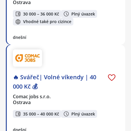
Ostrava
30 000 – 36 000 Kč
Plný úvazek
Vhodné také pro cizince
dnešní
🔥 Svářeč| Volné víkendy | 40
000 Kč 💰
Comac jobs s.r.o.
Ostrava
35 000 – 40 000 Kč
Plný úvazek
dnešní