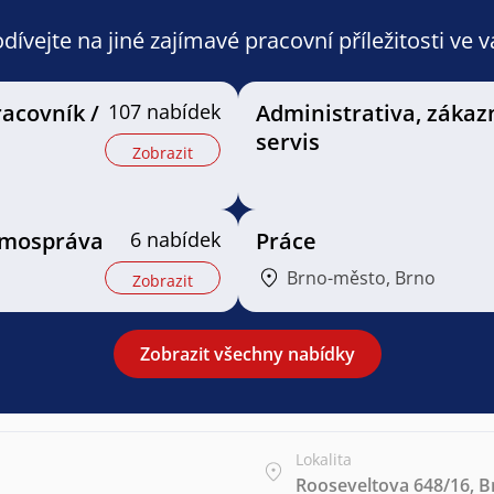
ívejte na jiné zajímavé pracovní příležitosti ve 
racovník /
107 nabídek
Administrativa, zákaz
servis
Zobrazit
samospráva
6 nabídek
Práce
Brno-město, Brno
Zobrazit
Zobrazit všechny nabídky
Lokalita
Rooseveltova 648/16, B