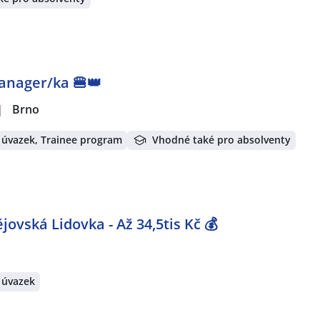
Manager/ka 🍔👑
|
Brno
 úvazek, Trainee program
Vhodné také pro absolventy
ovská Lidovka - Až 34,5tis Kč 💰
 úvazek