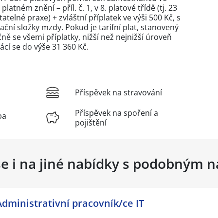
atném znění – příl. č. 1, v 8. platové třídě (tj. 23
atelné praxe) + zvláštní příplatek ve výši 500 Kč, s
ní složky mzdy. Pokud je tarifní plat, stanovený
ně se všemi příplatky, nižší než nejnižší úroveň
cí se do výše 31 360 Kč.
Příspěvek na stravování
Příspěvek na spoření a
ba
pojištění
se i na jiné nabídky s podobným 
Administrativní pracovník/ce IT