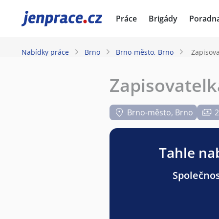
JenPráce.cz
Práce
Brigády
Poradn
Nabídky práce
Brno
Brno-město, Brno
Zapisova
Zapisovatelk
Brno-město, Brno
2
Tahle nab
Společnos