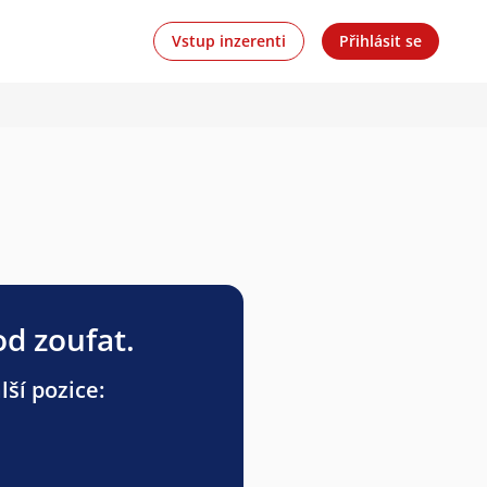
Vstup inzerenti
Přihlásit se
od zoufat.
ší pozice: