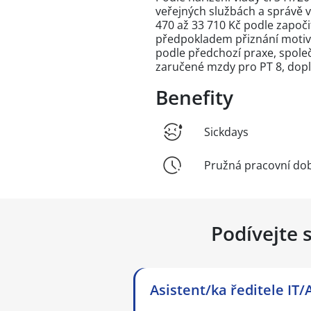
veřejných službách a správě v pl
470 až 33 710 Kč podle započit
předpokladem přiznání motivač
podle předchozí praxe, společ
zaručené mzdy pro PT 8, doplá
Benefity
Sickdays
Pružná pracovní do
Podívejte 
Asistent/ka ředitele IT/