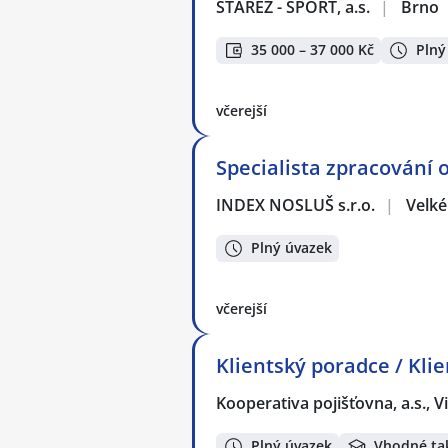
STAREZ - SPORT, a.s.
|
Brno
35 000 – 37 000 Kč
Plný
včerejší
Specialista zpracování 
INDEX NOSLUŠ s.r.o.
|
Velké
Plný úvazek
včerejší
Klientský poradce / Kli
Kooperativa pojišťovna, a.s.,
Plný úvazek
Vhodné ta