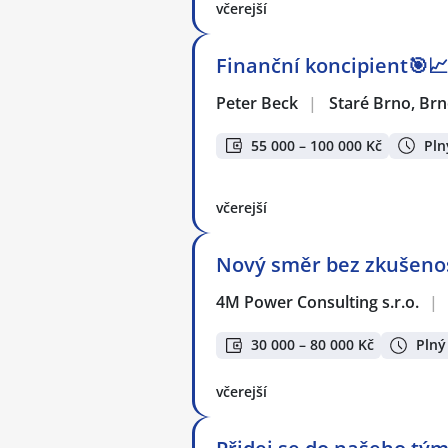
včerejší
Finanční koncipient🎯📈 
Peter Beck
|
Staré Brno, Br
55 000 – 100 000 Kč
Pln
včerejší
Nový směr bez zkušenos
4M Power Consulting s.r.o.
|
30 000 – 80 000 Kč
Plný
včerejší