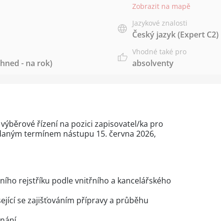
Zobrazit na mapě
Jazykové znalosti
Český jazyk
(Expert C2)
Vhodné také pro
hned - na rok)
absolventy
 výběrové řízení na pozici zapisovatel/ka pro
ádaným termínem nástupu 15. června 2026,
čního rejstříku podle vnitřního a kancelářského
sející se zajišťováním přípravy a průběhu
nání,