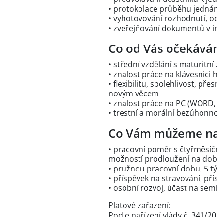
• protokolace průběhu jedná
• vyhotovování rozhodnutí, o
• zveřejňování dokumentů v i
Co od Vás očekává
• střední vzdělání s maturitn
• znalost práce na klávesnic
• flexibilitu, spolehlivost, p
novým věcem
• znalost práce na PC (WORD
• trestní a morální bezúhonn
Co Vám můžeme na
• pracovní poměr s čtyřměsíč
možností prodloužení na dob
• pružnou pracovní dobu, 5 tý
• příspěvek na stravování, př
• osobní rozvoj, účast na semi
Platové zařazení:
Podle nařízení vlády č. 341/