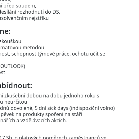
ní před soudem,
desílání rozhodnutí do DS,
nsolvenčním rejstříku
me:
í zkouškou
i hmatovou metodou
řesnost, schopnost týmové práce, ochotu učit se
, OUTLOOK)
ost
bídnout:
ní zkušební dobou na dobu jednoho roku s
u neurčitou
dnů dovolené, 5 dní sick days (indispoziční volno)
íspěvek na produkty spoření na stáří
nářích a vzdělávacích akcích.
2017 Sb. o platových poměrech zaměstnanců ve