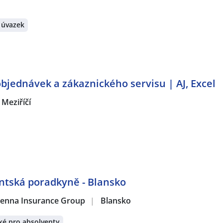
 úvazek
objednávek a zákaznického servisu | AJ, Excel
 Meziříčí
entská poradkyně - Blansko
 Vienna Insurance Group
|
Blansko
ké pro absolventy