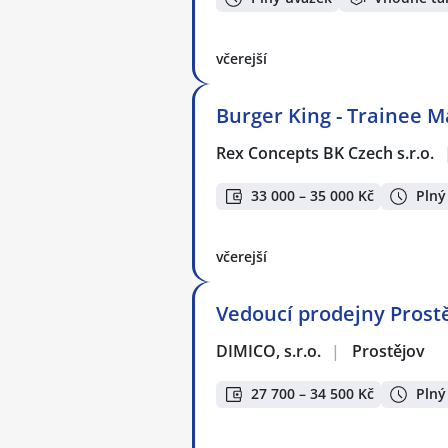
včerejší
Burger King - Trainee 
Rex Concepts BK Czech s.r.o.
33 000 – 35 000 Kč
Plný
včerejší
Vedoucí prodejny Prostěj
DIMICO, s.r.o.
|
Prostějov
27 700 – 34 500 Kč
Plný