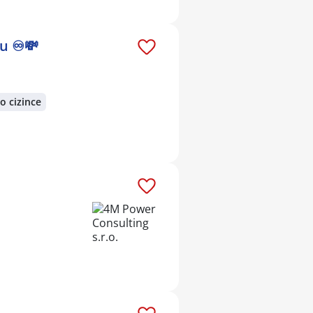
u ♾️💸
o cizince