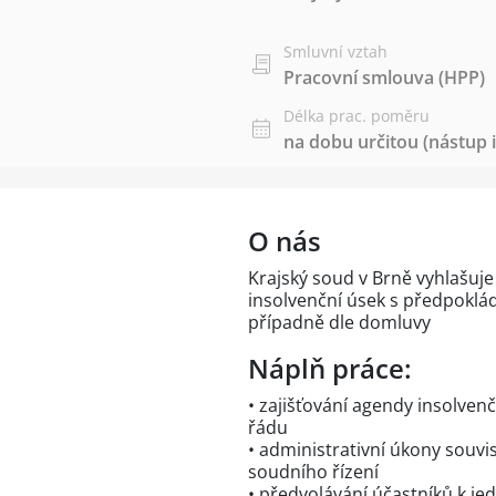
Smluvní vztah
Pracovní smlouva (HPP)
Délka prac. poměru
na dobu určitou (nástup i
O nás
Krajský soud v Brně vyhlašuje
insolvenční úsek s předpokl
případně dle domluvy
Náplň práce:
• zajišťování agendy insolven
řádu
• administrativní úkony souvi
soudního řízení
• předvolávání účastníků k jed