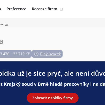
a
Preference
Recenze firem
telka
a
3.470 – 33.710 Kč
Plný úvazek
ídka už je sice pryč, ale není dův
t Krajský soud v Brně hledá pracovníky i na dal
Zobrazit nabídky firmy