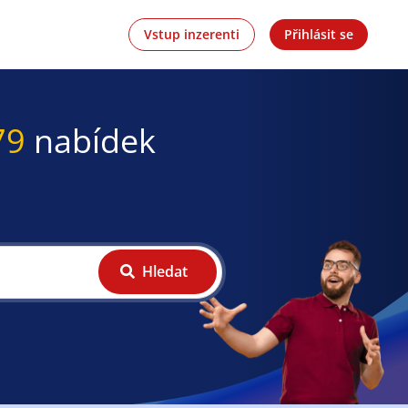
Vstup inzerenti
Přihlásit se
79
nabídek
Hledat