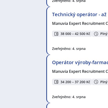
Obsluha strojů
,
Zámečník / Zámeč
Zveřejněno: 4. srpna
Mistrová
,
Nástrojář / Nástrojářka
Programátor / programátorka NC /
Technický operátor - až
energetice
,
Chemik / Chemička
,
Ch
výroby
,
Servisní technik / techničk
Manuvia Expert Recruitment CZ
Strážná
,
Vrátný / Vrátná
,
Pomocný 
/ technička
,
Operátor / operátork
38 000 – 42 500 Kč
Plný
leader / Vedoucí směny
Seznam lokalit v zobrazených inze
Dolní Měcholupy, Praha
,
Praha
,
H
Zveřejněno: 4. srpna
Vysočany, Praha
,
Stodůlky, Praha
Hostivař, Praha
,
Ruzyně, Praha
,
Zl
Operátor výroby-farmac
Manuvia Expert Recruitment CZ
34 200 – 37 200 Kč
Plný
Zveřejněno: 4. srpna