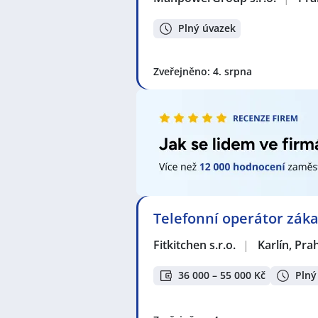
Důležitá je také praxe v průmysl
vyžadovat vysokoškolské vzdělání 
Plný úvazek
závislosti na konkrétním odvětví
Zjistěte více o profesi
Operátor / 
Zveřejněno: 4. srpna
Zvyšte si šanci v nalezení nového 
seznam pracovních nabídek, vče
Seznam zobrazených firem s inzerc
Zentiva, k.s.
,
Jobík Czech s.r.o.
,
MAK
s.r.o.
,
Manuvia Expert Recruitment 
a.s.
,
ROTHLEHNER pracovní plošiny
NOSLUŠ s.r.o.
,
AAA poptávka, s.r.o
Telefonní operátor záka
Services Czech Branch
,
ArtibaStav 
PACKMAN´S PACK s.r.o.
Fitkitchen s.r.o.
|
Karlín, Pra
Seznam profesí v zobrazených inz
36 000 – 55 000 Kč
Plný
Administrativní pracovník / praco
Logistik / Logistička
,
Operátor / o
Speditér / Speditérka
,
Technik / t