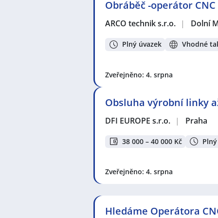
Obráběč -operátor CNC f
ARCO technik s.r.o.
|
Dolní 
Plný úvazek
Vhodné tak
Zveřejněno: 4. srpna
Obsluha výrobní linky až
DFI EUROPE s.r.o.
|
Praha
38 000 – 40 000 Kč
Plný
Zveřejněno: 4. srpna
Hledáme Operátora CNC