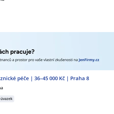
u a znalost chemických procesů a postupů. Některé pokročil
v chemii nebo chemickém inženýrství. Další výcvik a certif
 průmyslu a typu prováděných procesů.
operátorka chemické výroby
– průměrnou mzdu a další užit
uplatnění!
Vytvořte si účet na JenPráce.cz
a pravidelně na V
tně námi doporučovaných.
í dle nastavené filtrace:
RO Cash & Carry ČR s.r.o.
,
Grafton Recruitment s.r.o.
,
Manp
CZ, s.r.o.
,
ARCO technik s.r.o.
,
DFI EUROPE s.r.o.
,
ABAS IPS 
 s.r.o.
,
OMEXA GROUP s.r.o.
,
Mattoni 1873 a.s.
,
Sécheron Has
.
,
Reset Technologies s.r.o.
,
Sodul Property s.r.o.
,
MSF Shared
znické péče | 36–45 000 Kč | Praha 8
s.r.o.
,
Arkoz s.r.o.
,
LINDAB s.r.o.
,
LATECOERE Czech Republic 
ha
erátech:
 úvazek
vnice
,
Telefonní operátor / operátorka
,
Telefonní prodejce /
perátorka expedice
,
Řidič / Řidička
,
Skladník / Skladnice
,
Speci
echnička dopravy
,
Správce / správkyně IT
,
Obchodník / Obch