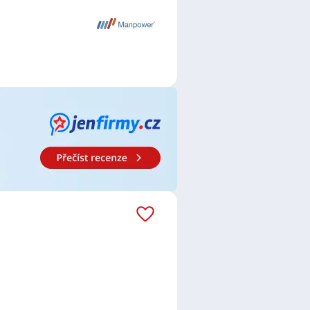
é pozice nebo specializace mohou
ikace mohou být také vyžadovány v
ečné informace.
áš email dostávejte aktuální
owerGroup s.r.o.
,
Fitkitchen
Management s.r.o.
,
Trenkwalder
ler CZ, spol. s r.o.
,
INDEX
 IT Services, z.s.
,
KBC Global
s.r.o.
,
TRONIC spol. s r.o.
,
 prodejkyně
,
Dělník / Dělnice
,
alista / specialistka logistiky
,
odnice
,
Prodavač / Prodavačka
,