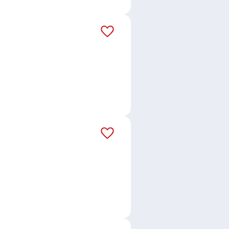
ntrolor / Kontrolorka
,
Mistr /
jů
,
Operátor / operátorka výroby
,
,
Operátor / operátorka v
ové výroby
,
Technik / technička
ce bezpečnostní služby
,
Strážný /
ík / dělnice
,
Potravinářský technik
ista / specialistka kvality
,
Shift
ice, Praha
,
Braník, Praha
,
, Praha
,
Holešovice, Praha
,