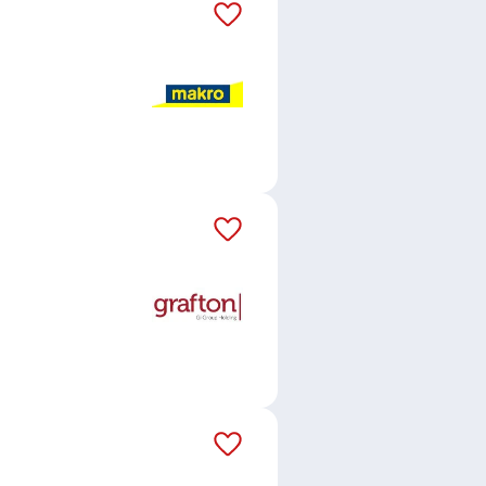
 aby rozuměl chemickým reakcím a
obní zařízení. Bezpečnostní a
 a musí dodržovat přísná pravidla
 zařízení a procesy. Patří sem
ůběhu reakcí a stavu chemických
y nebo skafandry, kvůli práci s
í zařízení pro přepravu a
u výrobu. Tito jedinci mají rádi
vědný přístup k dodržování
y, které mohou v průběhu výroby
vinářský průmysl a další. Jeho
rů a dalších technologických
stů. Někteří mohou pracovat i ve
logie a postupy.
o podobného technického směru.