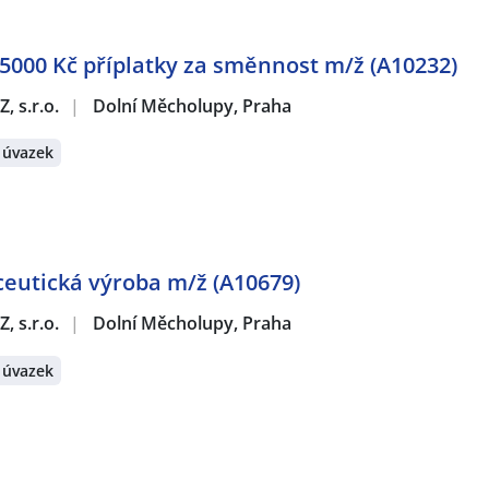
nice
,
Obsluha vysokozdvižných vozíků
,
Frézař / Frézařka
,
Ko
,
Obráběč / Obráběčka
,
Operátor / operátorka NC / CNC stro
 CNC / PLC strojů a zařízení
,
Seřizovač / seřizovačka strojů
 5000 Kč příplatky za směnnost m/ž (A10232)
emický technik / technička
,
Operátor / operátorka průmysl
a
,
Technik / technička telekomunikací
,
Pracovník / pracovni
, s.r.o.
|
Dolní Měcholupy, Praha
pracovník / pracovnice v potravinářství
,
Potravinářský děln
a chemické výroby
,
Obchodní zástupce / zástupkyně
,
Special
 úvazek
rátech:
orní Počernice, Praha
,
Karlín, Praha
,
Letňany, Praha
,
Třebon
,
Černý Most, Praha
,
Vyšehrad, Praha
,
Libeň, Praha
,
Smíchov
ičín, Praha
eutická výroba m/ž (A10679)
, s.r.o.
|
Dolní Měcholupy, Praha
 úvazek