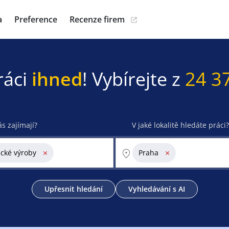
a
Preference
Recenze firem
ráci
ihned
! Vybírejte z
24 3
ás zajímají?
V jaké lokalitě hledáte práci?
×
×
ické výroby
Praha
Upřesnit hledání
Vyhledávání s AI