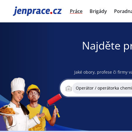
JenPráce.cz
Práce
Brigády
Poradn
Najděte p
Jaké obory, profese či firmy v
Operátor / operátorka chem