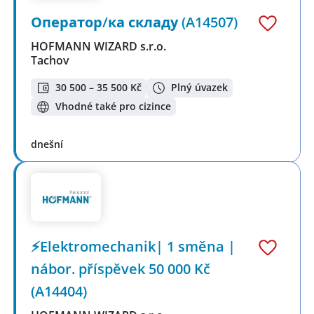
Оператор/ка складу (A14507)
HOFMANN WIZARD s.r.o.
Tachov
30 500 – 35 500 Kč
Plný úvazek
Vhodné také pro cizince
dnešní
⚡Elektromechanik| 1 směna |
nábor. příspěvek 50 000 Kč
(A14404)