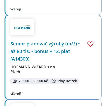
včerejší
Senior plánovač výroby (m/ž) •
až 80 tis. • bonus + 13. plat
(A14309)
HOFMANN WIZARD s.r.o.
Plzeň
70 000 – 80 000 Kč
Plný úvazek
včerejší