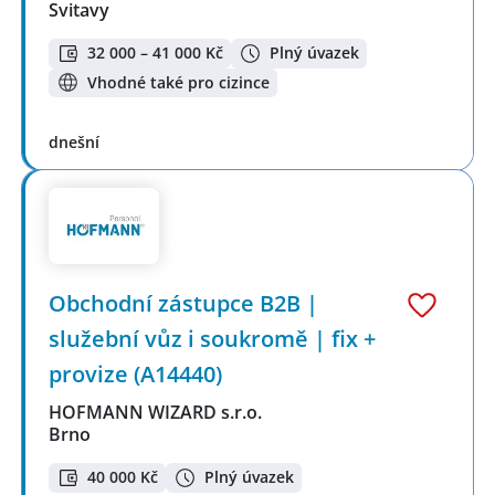
Svitavy
32 000 – 41 000 Kč
Plný úvazek
Vhodné také pro cizince
dnešní
Obchodní zástupce B2B |
služební vůz i soukromě | fix +
provize (A14440)
HOFMANN WIZARD s.r.o.
Brno
40 000 Kč
Plný úvazek