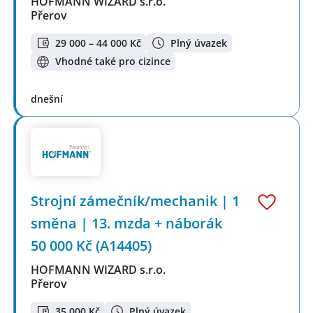
HOFMANN WIZARD s.r.o.
Přerov
29 000 – 44 000 Kč
Plný úvazek
Vhodné také pro cizince
dnešní
Strojní zámečník/mechanik | 1
směna | 13. mzda + náborák
50 000 Kč (A14405)
HOFMANN WIZARD s.r.o.
Přerov
35 000 Kč
Plný úvazek