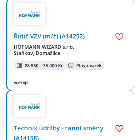
Řidič VZV (m/ž) (A14252)
HOFMANN WIZARD s.r.o.
Staňkov, Domažlice
28 950 – 35 000 Kč
Plný úvazek
včerejší
Technik údržby - ranní směny
(A14158)