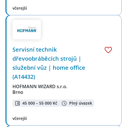
včerejší
️Servisní technik
dřevoobráběcích strojů |
služební vůz | home office
(A14432)
HOFMANN WIZARD s.r.o.
Brno
45 000 – 55 000 Kč
Plný úvazek
včerejší