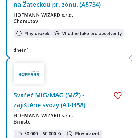
na Žateckou pr. zónu. (A5734)
HOFMANN WIZARD s.r.o.
Chomutov
Plný úvazek
Vhodné také pro absolventy
dnešní
Svářeč MIG/MAG (M/Ž) -
zajištěné svozy (A14458)
HOFMANN WIZARD s.r.o.
Brniště
50 000 – 60 000 Kč
Plný úvazek