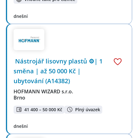
dnešní
️ Nástrojář lisovny plastů ⚙️| 1
směna | až 50 000 Kč |
ubytování (A14382)
HOFMANN WIZARD s.r.o.
Brno
41 400 – 50 000 Kč
Plný úvazek
dnešní