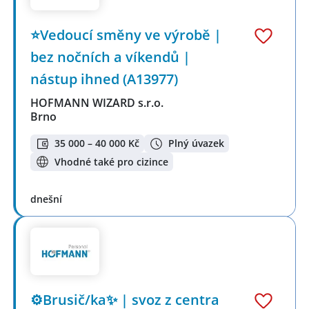
⭐Vedoucí směny ve výrobě |
bez nočních a víkendů |
nástup ihned (A13977)
HOFMANN WIZARD s.r.o.
Brno
35 000 – 40 000 Kč
Plný úvazek
Vhodné také pro cizince
dnešní
⚙️Brusič/ka✨ | svoz z centra