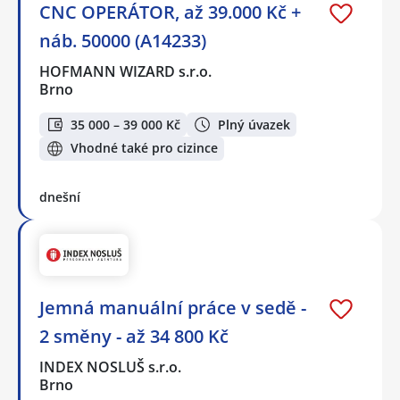
CNC OPERÁTOR, až 39.000 Kč +
náb. 50000 (A14233)
HOFMANN WIZARD s.r.o.
Brno
35 000 – 39 000 Kč
Plný úvazek
Vhodné také pro cizince
dnešní
Jemná manuální práce v sedě -
2 směny - až 34 800 Kč
INDEX NOSLUŠ s.r.o.
Brno