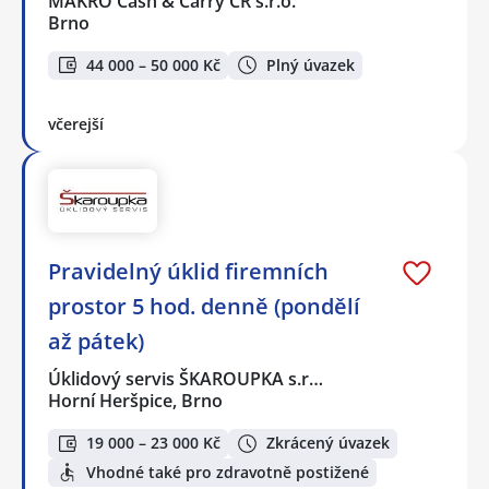
MAKRO Cash & Carry ČR s.r.o.
Brno
44 000 – 50 000 Kč
Plný úvazek
včerejší
Pravidelný úklid firemních
prostor 5 hod. denně (pondělí
až pátek)
Úklidový servis ŠKAROUPKA s.r…
Horní Heršpice, Brno
19 000 – 23 000 Kč
Zkrácený úvazek
Vhodné také pro zdravotně postižené