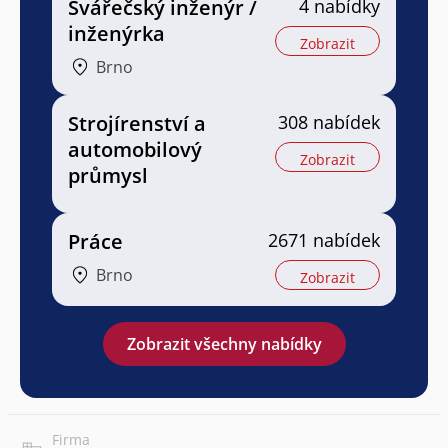
Svářečský inženýr /
4 nabídky
inženýrka
Zobrazit
Brno
Strojírenství a
308 nabídek
automobilový
Zobrazit
průmysl
Práce
2671 nabídek
Brno
Zobrazit
Zobrazit všechny nabídky
Firma