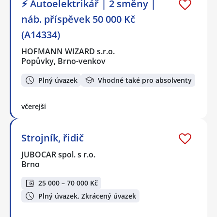
⚡ Autoelektrikář | 2 směny |
náb. příspěvek 50 000 Kč
(A14334)
HOFMANN WIZARD s.r.o.
Popůvky, Brno-venkov
Plný úvazek
Vhodné také pro absolventy
včerejší
Strojník, řidič
JUBOCAR spol. s r.o.
Brno
25 000 – 70 000 Kč
Plný úvazek, Zkrácený úvazek