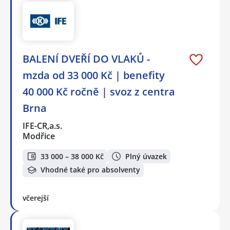
BALENÍ DVEŘÍ DO VLAKŮ -
mzda od 33 000 Kč | benefity
40 000 Kč ročně | svoz z centra
Brna
IFE-CR,a.s.
Modřice
33 000 – 38 000 Kč
Plný úvazek
Vhodné také pro absolventy
včerejší