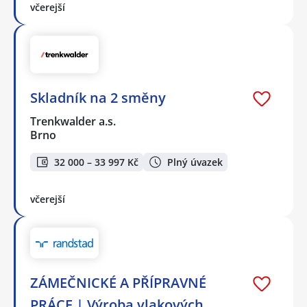
včerejší
Skladník na 2 směny
Trenkwalder a.s.
Brno
32 000 – 33 997 Kč
Plný úvazek
včerejší
ZÁMEČNICKÉ A PŘÍPRAVNÉ
PRÁCE | Výroba vlakových