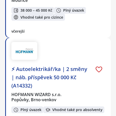
Modřice
38 000 – 45 000 Kč
Plný úvazek
Vhodné také pro cizince
včerejší
⚡ Autoelektrikář/ka | 2 směny
| náb. příspěvek 50 000 Kč
(A14332)
HOFMANN WIZARD s.r.o.
Popůvky, Brno-venkov
Plný úvazek
Vhodné také pro absolventy