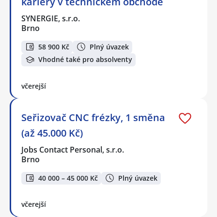
kariéry v technickém obchodě
SYNERGIE, s.r.o.
Brno
58 900 Kč
Plný úvazek
Vhodné také pro absolventy
včerejší
Seřizovač CNC frézky, 1 směna
(až 45.000 Kč)
Jobs Contact Personal, s.r.o.
Brno
40 000 – 45 000 Kč
Plný úvazek
včerejší