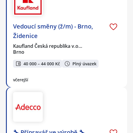
Vedoucí směny (ž/m) - Brno,
Židenice
Kaufland Česká republika v.o…
Brno
40 000 – 44 000 Kč
Plný úvazek
včerejší
🔧 Přípravář ve výrobě 🔧