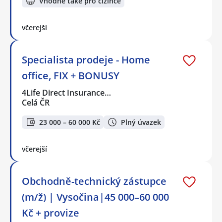
Vhodné také pro cizince
včerejší
Specialista prodeje - Home
office, FIX + BONUSY
4Life Direct Insurance…
Celá ČR
23 000 – 60 000 Kč
Plný úvazek
včerejší
Obchodně-technický zástupce
(m/ž) | Vysočina|45 000–60 000
Kč + provize