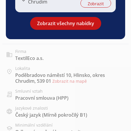
Chrudim
Zobrazit
Zobrazit všechny nabídky
Firma
TextilEco a.s.
Lokalita
Poděbradovo náměstí 10, Hlinsko, okres
Chrudim, 539 01
Zobrazit na mapě
Smluvní vztah
Pracovní smlouva (HPP)
Jazykové znalosti
Český jazyk
(Mírně pokročilý B1)
Minimální vzdělání