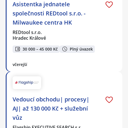
Asistentka jednatele
společnosti REDtool s.r.o. -
Milwaukee centra HK
REDtool s.r.o.
Hradec Králové
30 000 – 45 000 Kč
Plný úvazek
včerejší
Vedoucí obchodu| procesy|
AJ| až 130 000 Kč + služební
vůz
Flagship EXECUTIVE SEARCH s.r…