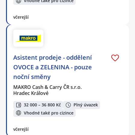
Vhodné také pro cizince
včerejší
Asistent prodeje - oddělení
OVOCE a ZELENINA - pouze
noční směny
MAKRO Cash & Carry ČR s.r.o.
Hradec Králové
32 000 – 36 800 Kč
Plný úvazek
Vhodné také pro cizince
včerejší