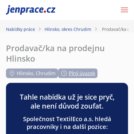
JenPráce.cz
Nabídky práce
Hlinsko, okres Chrudim
Prodavač/ka na 
Prodavač/ka na prodejnu
Hlinsko
Hlinsko, Chrudim
Plný úvazek
Tahle nabídka už je sice pryč,
ale není důvod zoufat.
Společnost TextilEco a.s. hledá
pracovníky i na další pozice: