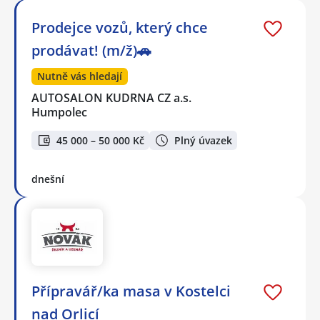
Prodejce vozů, který chce
prodávat! (m/ž)🚗
Nutně vás hledají
AUTOSALON KUDRNA CZ a.s.
Humpolec
45 000 – 50 000 Kč
Plný úvazek
dnešní
Přípravář/ka masa v Kostelci
nad Orlicí