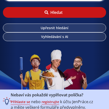
Hledat
Upřesnit hledání
Vyhledávání s AI
Nebaví vás pokaždé vyplňovat políčka?
nebo
k účtu
JenPráce.cz
Přihlaste se
registrujte
a mějte veškeré
formuláře předvyplněny.