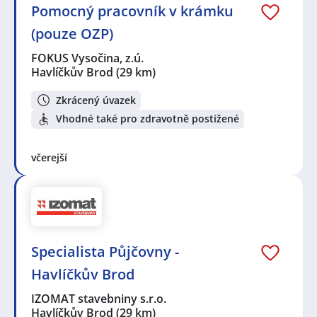
Pomocný pracovník v krámku
(pouze OZP)
FOKUS Vysočina, z.ú.
Havlíčkův Brod
(29 km)
Zkrácený úvazek
Vhodné také pro zdravotně postižené
včerejší
Specialista Půjčovny -
Havlíčkův Brod
IZOMAT stavebniny s.r.o.
Havlíčkův Brod
(29 km)