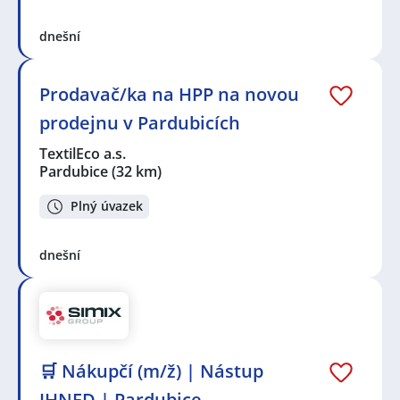
dnešní
Prodavač/ka na HPP na novou
prodejnu v Pardubicích
TextilEco a.s.
Pardubice
(32 km)
Plný úvazek
dnešní
🛒 Nákupčí (m/ž) | Nástup
IHNED | Pardubice