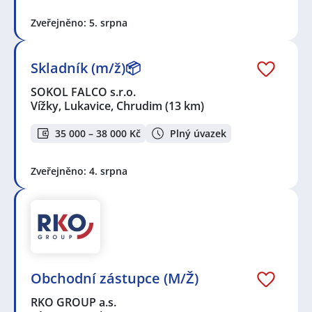
gastronomii
,
Pomocný pracovník / pracovnice v
Zveřejněno: 5. srpna
gastronomii
,
Account Manager / Key Account
Manager
,
Manažer / manažerka zahraničního
obchodu
,
Nákupčí
,
Obchodní asistent / asistentka
,
Skladník (m/ž)📦
Obchodník / Obchodnice
,
Obsluha lidí
,
Pokladní
,
Pomocný pracovník / pracovnice v obchodě
,
Prodavač
SOKOL FALCO s.r.o.
/ Prodavačka
,
Specialista / specialistka nákupu
,
Vížky, Lukavice, Chrudim
(13 km)
Specialista / specialistka ve službách
,
Vedoucí
obchodu
,
Dělník / Dělnice
,
Mechanik / Mechanička
,
35 000 – 38 000 Kč
Plný úvazek
Obsluha vysokozdvižných vozíků
,
Projektant /
Projektantka
,
Stavební inženýr / inženýrka
,
Stavební
technik / technička
,
Prodejce / prodejkyně vozů
,
Zveřejněno: 4. srpna
Technik / technička v zemědělství
,
Elektrotechnik /
Elektrotechnička
,
Elektromechanik /
Elektromechanička
,
Elektromontér / Elektromontérka
,
Elektrikář / Elektrikářka
,
Servisní technik / technička
,
Specialista / specialistka telekomunikací
,
Manažer /
manažerka prodeje
,
Obchodní zástupce / zástupkyně
,
Obsluha strojů
,
Vedoucí skladu
,
Technik / technička
automatizace
Obchodní zástupce (M/Ž)
RKO GROUP a.s.
Seznam lokalit v zobrazených inzerátech: