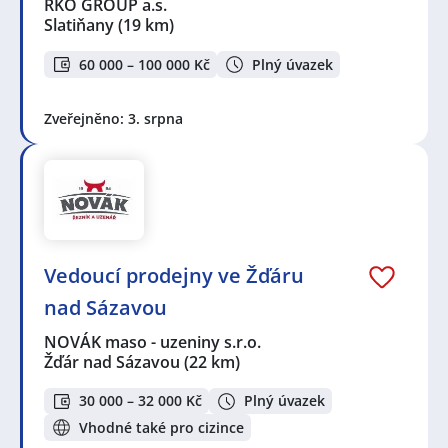
RKO GROUP a.s.
Slatiňany
(19 km)
60 000 – 100 000 Kč
Plný úvazek
Zveřejněno: 3. srpna
Vedoucí prodejny ve Žďáru
nad Sázavou
NOVÁK maso - uzeniny s.r.o.
Žďár nad Sázavou
(22 km)
30 000 – 32 000 Kč
Plný úvazek
Vhodné také pro cizince