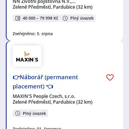
NN Životní pojišťovna N.V.,…
Zelené Předměstí, Pardubice
(32 km)
40 000 – 79 998 Kč
Plný úvazek
Zveřejněno: 5. srpna
👉Náborář (permanent
placement) 👈
MAXIN'S People Czech, s.r.o.
Zelené Předměstí, Pardubice
(32 km)
Plný úvazek
Zveřejněno: 31. července