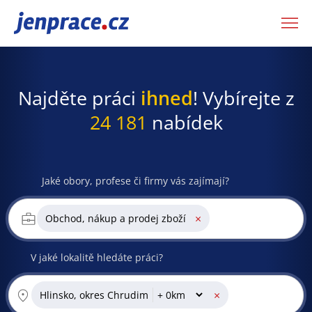
JenPráce.cz
Najděte práci
ihned
! Vybírejte z
24 181
nabídek
Jaké obory, profese či firmy vás zajímají?
×
Obchod, nákup a prodej zboží
V jaké lokalitě hledáte práci?
×
Hlinsko, okres Chrudim