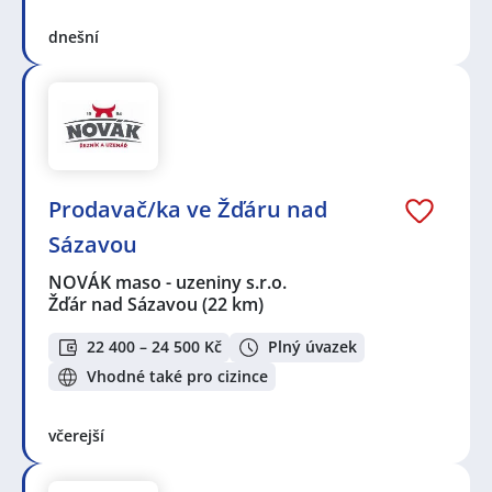
dnešní
Prodavač/ka ve Žďáru nad
Sázavou
NOVÁK maso - uzeniny s.r.o.
Žďár nad Sázavou
(22 km)
22 400 – 24 500 Kč
Plný úvazek
Vhodné také pro cizince
včerejší