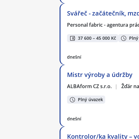
Svářeč - začátečník, m
Personal fabric - agentura prác
37 600 – 45 000 Kč
Plný
dnešní
Mistr výroby a údržby
ALBAform CZ s.r.o.
|
Žďár n
Plný úvazek
dnešní
Kontrolor/ka kvality – v