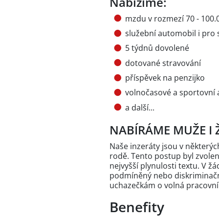
Nabízíme:
mzdu v rozmezí 70 - 100.
služební automobil i pro
5 týdnů dovolené
dotované stravování
příspěvek na penzijko
volnočasové a sportovní a
a další...
NABÍRÁME MUŽE I 
Naše inzeráty jsou v někter
rodě. Tento postup byl zvole
nejvyšší plynulosti textu. V 
podmíněný nebo diskriminační
uchazečkám o volná pracovní
Benefity