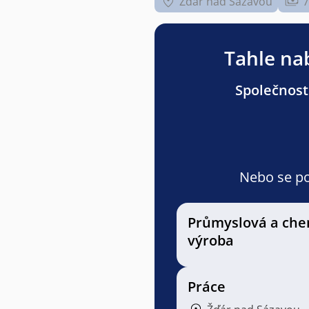
Žďár nad Sázavou
7
Tahle nab
Společnost
Nebo se pod
Průmyslová a che
výroba
Práce