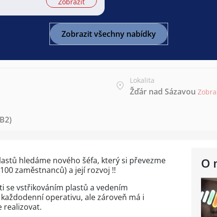
Zobrazit
Zobrazit všechny nabídky
Lokalita
Žďár nad Sázavou
Zobra
 B2)
 plastů hledáme nového šéfa, který si převezme
O 
100 zaměstnanců) a její rozvoj !!
ti se vstřikováním plastů a vedením
 každodenní operativu, ale zároveň má i
 realizovat.