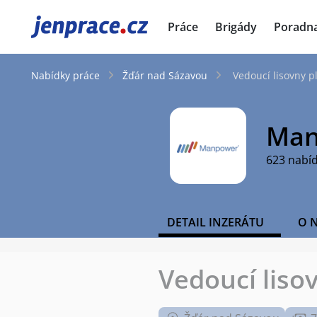
JenPráce.cz
Práce
Brigády
Poradn
Nabídky práce
Žďár nad Sázavou
Vedoucí lisovny p
Man
623 nabí
DETAIL INZERÁTU
O 
Vedoucí liso