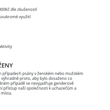
000Kč dle zkušeností
 soukromé využití
ktivity
ŽENY
ých případech psány v ženském nebo mužském
n výhradně proto, aby bylo dosaženo co
žádném případě se nevyjadřuje genderově
 přístup naší společnosti k uchazečům a
 místa.