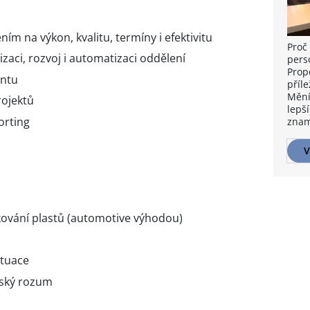
ím na výkon, kvalitu, termíny i efektivitu
Proč 
aci, rozvoj i automatizaci oddělení
pers
Prop
ntu
příle
Mění
rojektů
lepší
orting
znam
V
ikování plastů (automotive výhodou)
ituace
lský rozum