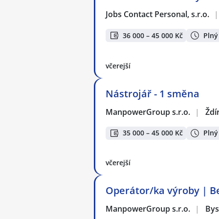
Jobs Contact Personal, s.r.o.
|
36 000 – 45 000 Kč
Plný
včerejší
Nástrojář - 1 směna
ManpowerGroup s.r.o.
|
Ždí
35 000 – 45 000 Kč
Plný
včerejší
Operátor/ka výroby | Be
ManpowerGroup s.r.o.
|
Bys