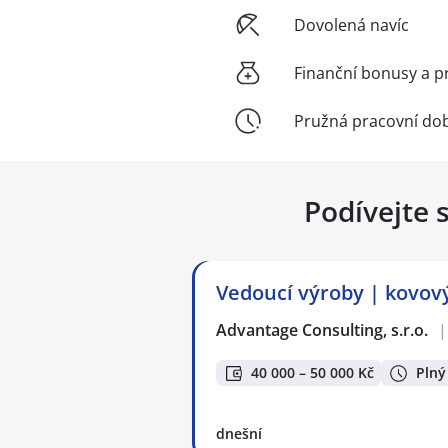
Dovolená navíc
Finanční bonusy a p
Pružná pracovní do
Podívejte 
Vedoucí výroby | kovový
Advantage Consulting, s.r.o.
|
40 000 – 50 000 Kč
Plný
dnešní