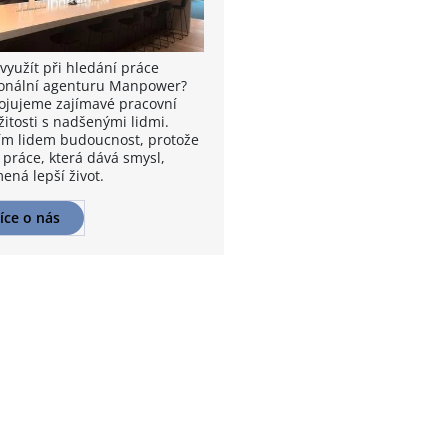
využít při hledání práce
onální agenturu Manpower?
ojujeme zajímavé pracovní
žitosti s nadšenými lidmi.
m lidem budoucnost, protože
 práce, která dává smysl,
ená lepší život.
íce o nás