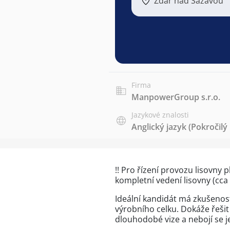
Žďár nad Sázavou
Firma
ManpowerGroup s.r.o.
Jazykové znalosti
Anglický jazyk
(Pokročilý
!! Pro řízení provozu lisovny
kompletní vedení lisovny (cca 
Ideální kandidát má zkušenos
výrobního celku. Dokáže řešit
dlouhodobé vize a nebojí se je