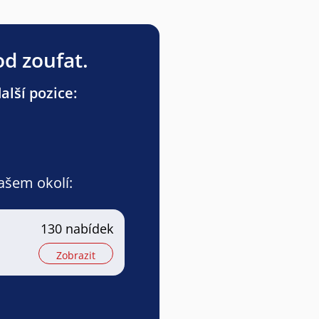
od zoufat.
lší pozice:
vašem okolí:
130 nabídek
Zobrazit