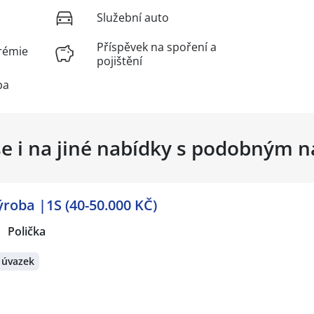
Služební auto
Příspěvek na spoření a
rémie
pojištění
ba
se i na jiné nabídky s podobným 
roba |1S (40-50.000 KČ)
Polička
 úvazek