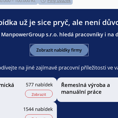
0.000 – 100.000 Kč
Plný úvazek
ídka už je sice pryč, ale není dův
 ManpowerGroup s.r.o. hledá pracovníky i na da
Zobrazit nabídky firmy
ívejte na jiné zajímavé pracovní příležitosti ve 
mická
577 nabídek
Řemeslná výroba a
manuální práce
Zobrazit
1544 nabídek