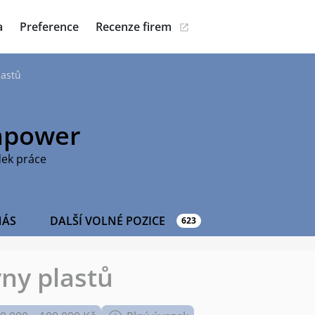
a
Preference
Recenze firem
lastů
power
dek práce
NÁS
DALŠÍ VOLNÉ POZICE
623
vny plastů