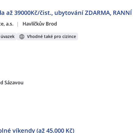
zda až 39000Kč/čist., ubytování ZDARMA, RANN
e, a.s.
|
Havlíčkův Brod
 úvazek
Vhodné také pro cizince
ad Sázavou
olné víkendy (až 45.000 Kč)