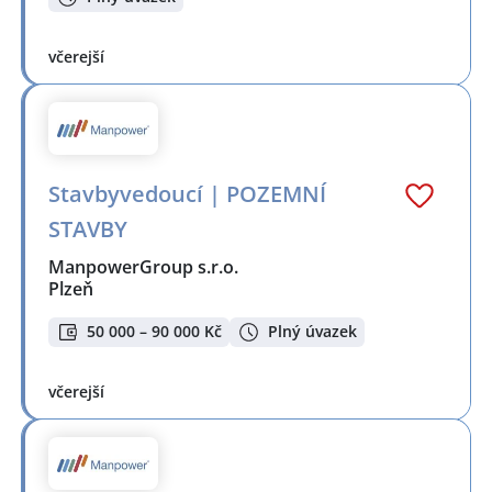
včerejší
Stavbyvedoucí | POZEMNÍ
STAVBY
ManpowerGroup s.r.o.
Plzeň
50 000 – 90 000 Kč
Plný úvazek
včerejší