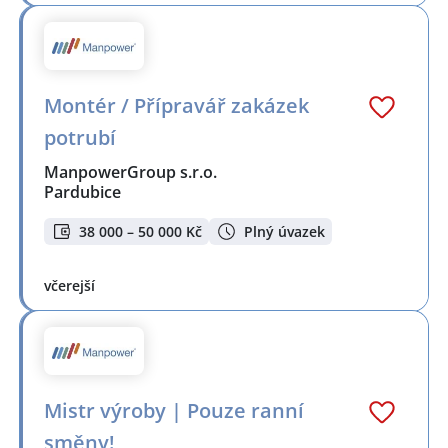
Montér / Přípravář zakázek
potrubí
ManpowerGroup s.r.o.
Pardubice
38 000 – 50 000 Kč
Plný úvazek
včerejší
Mistr výroby | Pouze ranní
směny!