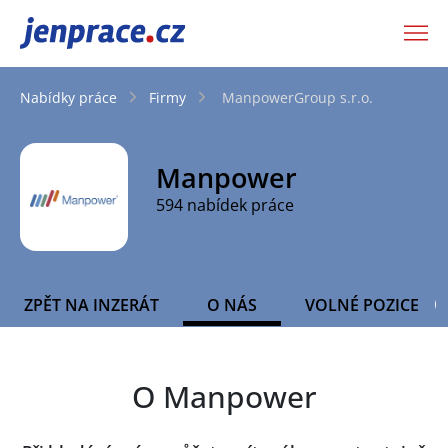
JenPráce.cz
Nabídky práce
Firmy
ManpowerGroup s.r.o.
Manpower
594 nabídek práce
ZPĚT NA INZERÁT
O NÁS
VOLNÉ POZICE
O Manpower