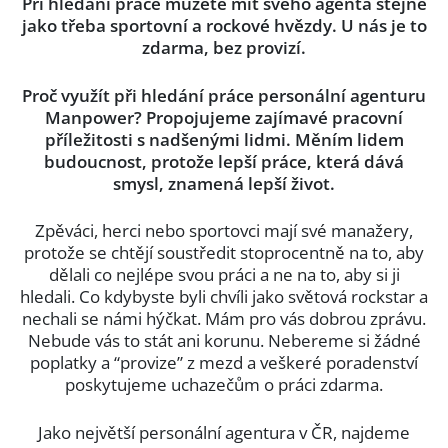
Při hledání práce můžete mít svého agenta stejně
jako třeba sportovní a rockové hvězdy. U nás je to
zdarma, bez provizí.
Proč využít při hledání práce personální agenturu
Manpower? Propojujeme zajímavé pracovní
příležitosti s nadšenými lidmi. Měním lidem
budoucnost, protože lepší práce, která dává
smysl, znamená lepší život.
Zpěváci, herci nebo sportovci mají své manažery,
protože se chtějí soustředit stoprocentně na to, aby
dělali co nejlépe svou práci a ne na to, aby si ji
hledali. Co kdybyste byli chvíli jako světová rockstar a
nechali se námi hýčkat. Mám pro vás dobrou zprávu.
Nebude vás to stát ani korunu. Nebereme si žádné
poplatky a “provize” z mezd a veškeré poradenství
poskytujeme uchazečům o práci zdarma.
Jako největší personální agentura v ČR, najdeme