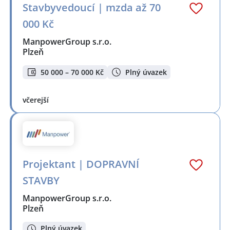
Stavbyvedoucí | mzda až 70
000 Kč
ManpowerGroup s.r.o.
Plzeň
50 000 – 70 000 Kč
Plný úvazek
včerejší
Projektant | DOPRAVNÍ
STAVBY
ManpowerGroup s.r.o.
Plzeň
Plný úvazek