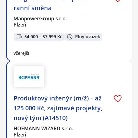
ranní směna
ManpowerGroup s.r.o.
Plzeň
54 000 – 57 999 Kč
Plný úvazek
včerejší
Produktový inženýr (m/ž) – až
125 000 Kč, zajímavé projekty,
nový tým (A14510)
HOFMANN WIZARD s.r.o.
Plzeň