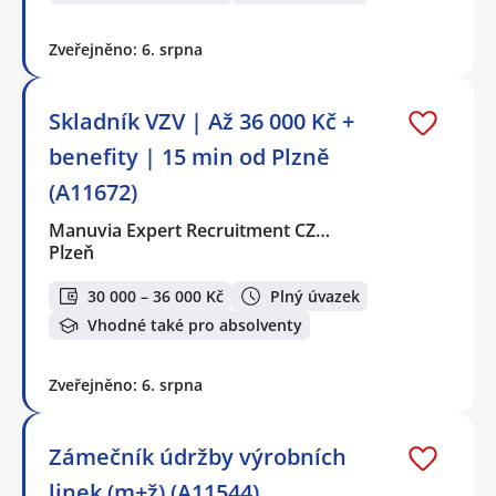
Zveřejněno: 6. srpna
Skladník VZV | Až 36 000 Kč +
benefity | 15 min od Plzně
(A11672)
Manuvia Expert Recruitment CZ…
Plzeň
30 000 – 36 000 Kč
Plný úvazek
Vhodné také pro absolventy
Zveřejněno: 6. srpna
Zámečník údržby výrobních
linek (m+ž) (A11544)