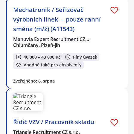
Mechatronik / Seřizovač
výrobních linek -– pouze ranní
směna (m/ž) (A11543)
Manuvia Expert Recruitment CZ…
Chlumčany, Plzeň-jih
40 000 – 43 000 Kč
Plný úvazek
Vhodné také pro absolventy
Zveřejněno: 6. srpna
Řidič VZV / Pracovník skladu
Triangle Recruitment CZ s.r.o.