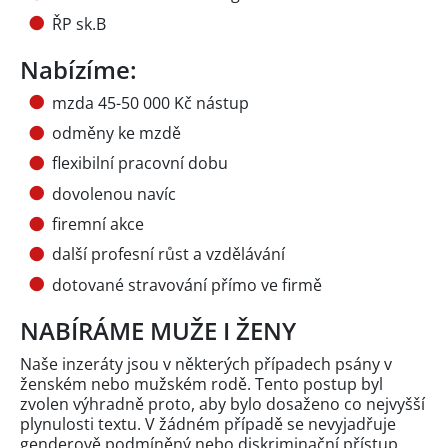
ŘP sk.B
Nabízíme:
mzda 45-50 000 Kč nástup
odměny ke mzdě
flexibilní pracovní dobu
dovolenou navíc
firemní akce
další profesní růst a vzdělávání
dotované stravování přímo ve firmě
NABÍRÁME MUŽE I ŽENY
Naše inzeráty jsou v některých případech psány v
ženském nebo mužském rodě. Tento postup byl
zvolen výhradně proto, aby bylo dosaženo co nejvyšší
plynulosti textu. V žádném případě se nevyjadřuje
genderově podmíněný nebo diskriminační přístup