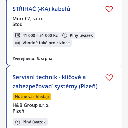
STŘIHAČ (-KA) kabelů
Murr CZ, s.r.o.
Stod
41 000 – 51 000 Kč
Plný úvazek
Vhodné také pro cizince
Zveřejněno: 6. srpna
Servisní technik - klíčové a
zabezpečovací systémy (Plzeň)
Nutně vás hledají
H&B Group s.r.o.
Plzeň
Plný úvazek