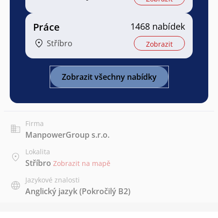
Práce
1468 nabídek
Stříbro
Zobrazit
Zobrazit všechny nabídky
Firma
ManpowerGroup s.r.o.
Lokalita
Stříbro
Zobrazit na mapě
Jazykové znalosti
Anglický jazyk
(Pokročilý B2)