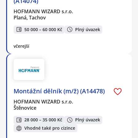
(A14074)
HOFMANN WIZARD s.r.o.
Planá, Tachov
50 000 – 60 000 Kč
Plný úvazek
včerejší
Montážní dělník (m/ž) (A14478)
HOFMANN WIZARD s.r.o.
Štěnovice
28 000 – 35 000 Kč
Plný úvazek
Vhodné také pro cizince