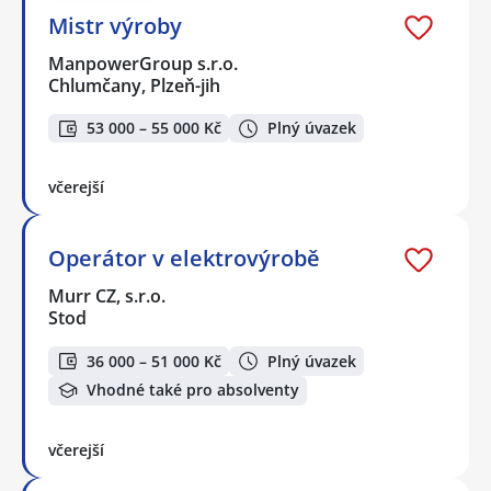
Mistr výroby
ManpowerGroup s.r.o.
Chlumčany, Plzeň-jih
53 000 – 55 000 Kč
Plný úvazek
včerejší
Operátor v elektrovýrobě
Murr CZ, s.r.o.
Stod
36 000 – 51 000 Kč
Plný úvazek
Vhodné také pro absolventy
včerejší