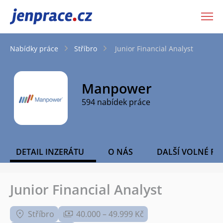
JenPráce.cz
Nabídky práce
Stříbro
Junior Financial Analyst
Manpower
594 nabídek práce
DETAIL INZERÁTU
O NÁS
DALŠÍ VOLNÉ PO
Junior Financial Analyst
Stříbro
40.000 – 49.999 Kč