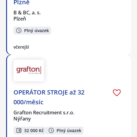
Plzně
B & BC, a. s.
Plzeň
Plný úvazek
včerejší
OPERÁTOR STROJE až 32
000/měsíc
Grafton Recruitment s.r.o.
Nýřany
32 000 Kč
Plný úvazek