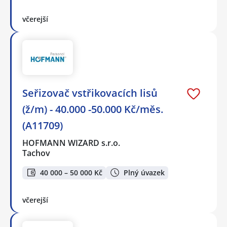
včerejší
Seřizovač vstřikovacích lisů
(ž/m) - 40.000 -50.000 Kč/měs.
(A11709)
HOFMANN WIZARD s.r.o.
Tachov
40 000 – 50 000 Kč
Plný úvazek
včerejší