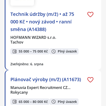
Technik údržby (m/ž) • až 75
000 Kč • nový závod • ranní
směna (A14388)
HOFMANN WIZARD s.r.o.
Tachov
55 000 – 75 000 Kč
Plný úvazek
Zveřejněno: 6. srpna
Plánovač výroby (m/ž) (A11673)
Manuvia Expert Recruitment CZ…
Rokycany
65 000 – 80 000 Kč
Plný úvazek