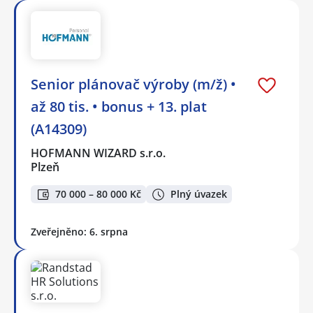
Senior plánovač výroby (m/ž) •
až 80 tis. • bonus + 13. plat
(A14309)
HOFMANN WIZARD s.r.o.
Plzeň
70 000 – 80 000 Kč
Plný úvazek
Zveřejněno: 6. srpna