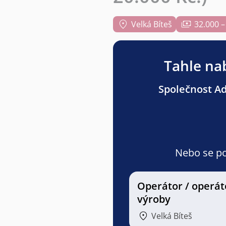
Velká Bíteš
32.000 –
Tahle nab
Společnost Adv
Nebo se pod
Operátor / operát
výroby
Velká Bíteš