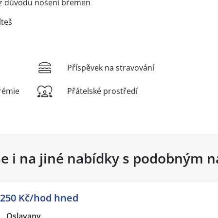
 z důvodu nošení břemen
íteš
Příspěvek na stravování
rémie
Přátelské prostředí
se i na jiné nabídky s podobným 
 250 Kč/hod hned
|
Oslavany