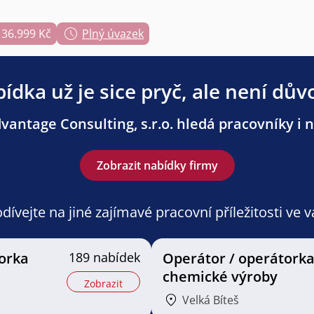
 36.999 Kč
Plný úvazek
ídka už je sice pryč, ale není dův
antage Consulting, s.r.o. hledá pracovníky i n
Zobrazit nabídky firmy
ívejte na jiné zajímavé pracovní příležitosti ve 
orka
189 nabídek
Operátor / operátork
chemické výroby
Zobrazit
Velká Bíteš