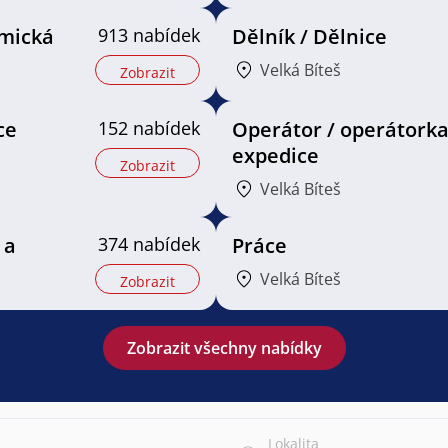
mická
913 nabídek
Dělník / Dělnice
Velká Bíteš
Zobrazit
ce
152 nabídek
Operátor / operátork
expedice
Zobrazit
Velká Bíteš
 a
374 nabídek
Práce
Velká Bíteš
Zobrazit
Zobrazit všechny nabídky
Lokalita