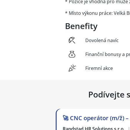
* Pozice je vhodná pro muže
* Místo výkonu práce: Velká B
Benefity
Dovolená navíc
Finanční bonusy a p
Firemní akce
Podívejte 
🚀 CNC operátor (m/ž) –
Randstad HR Solutions s.r.o.