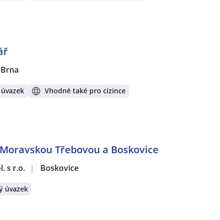
ář
 Brna
 úvazek
Vhodné také pro cizince
 Moravskou Třebovou a Boskovice
 s r.o.
|
Boskovice
ý úvazek