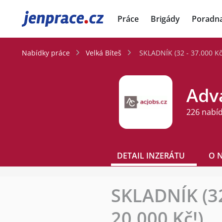
JenPráce.cz
Práce
Brigády
Poradn
Nabídky práce
Velká Bíteš
SKLADNÍK (32 - 37.000 K
Adva
226 nabí
DETAIL INZERÁTU
O 
SKLADNÍK (3
20.000 Kč!)