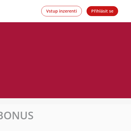
Vstup inzerenti
Přihlásit se
 BONUS