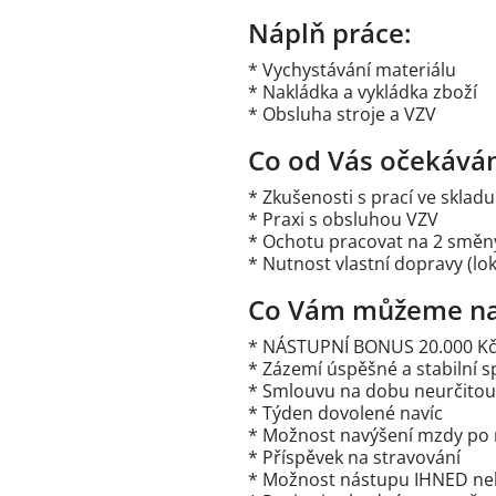
Náplň práce:
* Vychystávání materiálu
* Nakládka a vykládka zboží
* Obsluha stroje a VZV
Co od Vás očekává
* Zkušenosti s prací ve skla
* Praxi s obsluhou VZV
* Ochotu pracovat na 2 směny 
* Nutnost vlastní dopravy (l
Co Vám můžeme na
* NÁSTUPNÍ BONUS 20.000 Kč
* Zázemí úspěšné a stabilní s
* Smlouvu na dobu neurčitou
* Týden dovolené navíc
* Možnost navýšení mzdy po 
* Příspěvek na stravování
* Možnost nástupu IHNED n