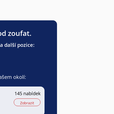
od zoufat.
a další pozice:
vašem okolí:
a
145 nabídek
Zobrazit