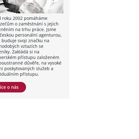
od roku 2002 pomáháme
zečům o zaměstnání s jejich
tněním na trhu práce. Jsme
 českou personální agenturou,
á buduje svoji značku na
hodobých vztazích se
zníky. Zakládá si na
nerském přístupu založeném
boustranné důvěře, na vysoké
ni poskytovaných služeb a
viduálním přístupu.
íce o nás