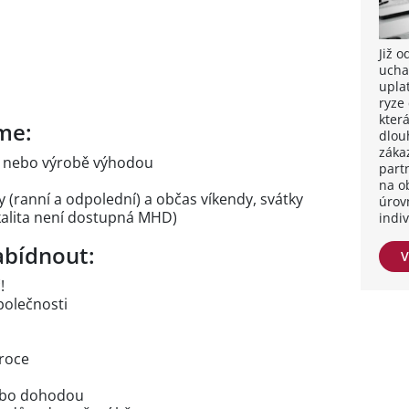
Již 
ucha
upla
ryze
kter
me:
dlou
záka
du nebo výrobě výhodou
part
na o
(ranní a odpolední) a občas víkendy, svátky
úrov
okalita není dostupná MHD)
indi
bídnout:
V
!
polečnosti
roce
ebo dohodou