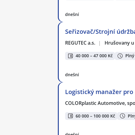
dnešní
Seřizovač/Strojní údržb
REGUTEC a.s.
|
Hrušovany u
40 000 – 47 000 Kč
Plný
dnešní
Logistický manažer pro
COLORplastic Automotive, spol.
60 000 – 100 000 Kč
Pln
dnešní