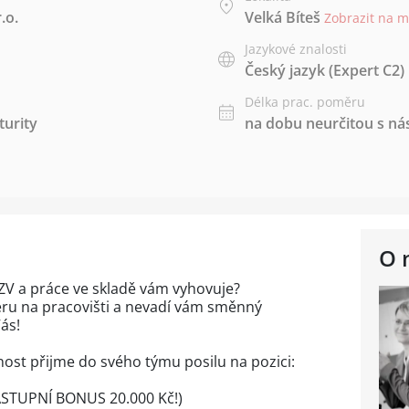
.o.
Velká Bíteš
Zobrazit na 
Jazykové znalosti
Český jazyk
(Expert C2)
Délka prac. poměru
urity
na dobu neurčitou s 
O 
V a práce ve skladě vám vyhovuje?
ru na pracovišti a nevadí vám směnný
ás!
st přijme do svého týmu posilu na pozici:
ÁSTUPNÍ BONUS 20.000 Kč!)