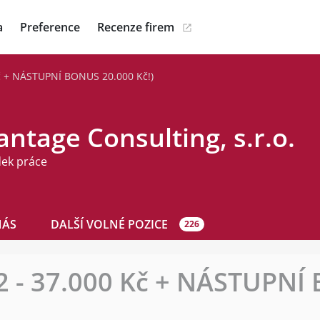
a
Preference
Recenze firem
č + NÁSTUPNÍ BONUS 20.000 Kč!)
ntage Consulting, s.r.o.
dek práce
NÁS
DALŠÍ VOLNÉ POZICE
226
2 - 37.000 Kč + NÁSTUPNÍ