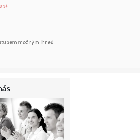
mapě
nástupem možným ihned
nás