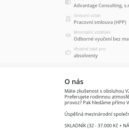
Advantage Consulting, s.r
Smluvní vztah
Pracovní smlouva (HPP)
Minimální vzdělání
Odborné vyučení bez mat
Vhodné také pro
absolventy
O nás
Máte zkušenost s obsluhou VZ
Preferujete rodinnou atmosfé
provoz? Pak hledáme přímo V
Úspěšná mezinárodní společno
SKLADNÍK (32 - 37.000 Kč + N