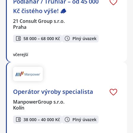
Podlahář / Truhlář – od 45 000
Kč čistého výše! 🪵
21 Consult Group s.r.o.
Praha
58 000 – 68 000 Kč
Plný úvazek
včerejší
Operátor výroby specialista
ManpowerGroup s.r.o.
Kolín
38 000 – 40 000 Kč
Plný úvazek