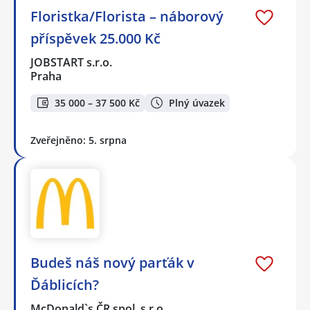
Floristka/Florista – náborový
příspěvek 25.000 Kč
JOBSTART s.r.o.
Praha
35 000 – 37 500 Kč
Plný úvazek
Zveřejněno: 5. srpna
Budeš náš nový parťák v
Ďáblicích?
McDonald`s ČR spol. s r.o.