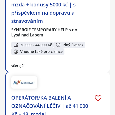
mzda + bonusy 5000 kč | s
přispěvkem na dopravu a
stravováním
SYNERGIE TEMPORARY HELP s.r.o.
Lysá nad Labem
36 000 – 44 000 Kč
Plný úvazek
Vhodné také pro cizince
včerejší
OPERÁTOR/KA BALENÍ A
OZNAČOVÁNÍ LÉČIV | až 41 000
Kč + 13. mzda!