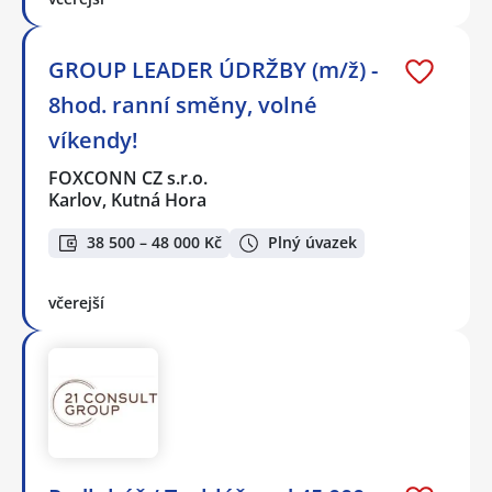
GROUP LEADER ÚDRŽBY (m/ž) -
8hod. ranní směny, volné
víkendy!
FOXCONN CZ s.r.o.
Karlov, Kutná Hora
38 500 – 48 000 Kč
Plný úvazek
včerejší