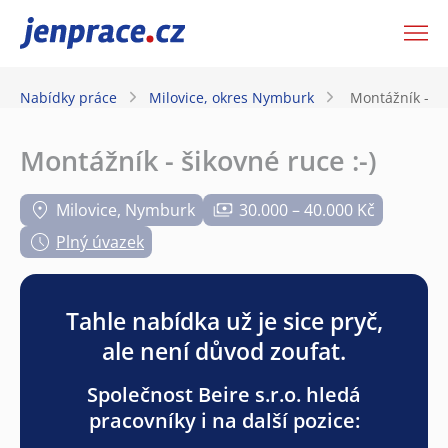
JenPráce.cz
Nabídky práce
Milovice, okres Nymburk
Montážník - ši
Montážník - šikovné ruce :-)
Milovice, Nymburk
30.000 – 40.000 Kč
Plný úvazek
Tahle nabídka už je sice pryč,
ale není důvod zoufat.
Společnost Beire s.r.o. hledá
pracovníky i na další pozice: