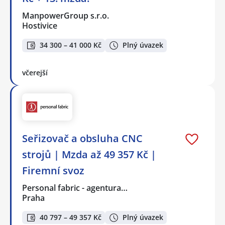
ManpowerGroup s.r.o.
Hostivice
34 300 – 41 000 Kč
Plný úvazek
včerejší
Seřizovač a obsluha CNC
strojů | Mzda až 49 357 Kč |
Firemní svoz
Personal fabric - agentura…
Praha
40 797 – 49 357 Kč
Plný úvazek