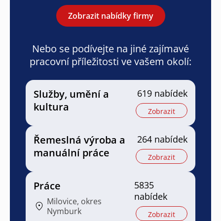
Zobrazit nabídky firmy
Nebo se podívejte na jiné zajímavé
pracovní příležitosti ve vašem okolí:
Služby, umění a
619 nabídek
kultura
Zobrazit
Řemeslná výroba a
264 nabídek
manuální práce
Zobrazit
Práce
5835
nabídek
Milovice, okres
Nymburk
Zobrazit