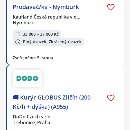
Prodavač/ka - Nymburk
Kaufland Česká republika v.o…
Nymburk
35 000 – 37 000 Kč
Plný úvazek, Zkrácený úvazek
Zveřejněno: 5. srpna
🚚 Kurýr GLOBUS Zličín (200
Kč/h + dýška) (A955)
DoDo Czech s.r.o.
Třebonice, Praha