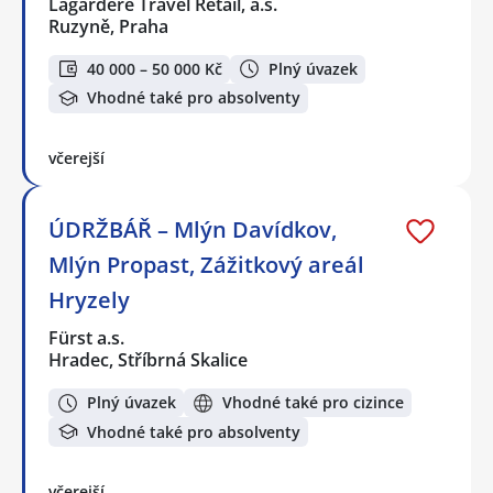
Lagardere Travel Retail, a.s.
Ruzyně, Praha
40 000 – 50 000 Kč
Plný úvazek
Vhodné také pro absolventy
včerejší
ÚDRŽBÁŘ – Mlýn Davídkov,
Mlýn Propast, Zážitkový areál
Hryzely
Fürst a.s.
Hradec, Stříbrná Skalice
Plný úvazek
Vhodné také pro cizince
Vhodné také pro absolventy
včerejší