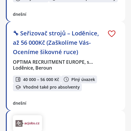
dnešní
🔧 Seřizovač strojů – Loděnice,
až 56 000Kč (Zaškolíme Vás-
Oceníme šikovné ruce)
OPTIMA RECRUITMENT EUROPE, s…
Loděnice, Beroun
40 000 – 56 000 Kč
Plný úvazek
Vhodné také pro absolventy
dnešní