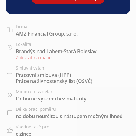
Firma
AMZ Financial Group, s.r.o.
Lokalita
Brandýs nad Labem-Stará Boleslav
Zobrazit na mapě
Smluvní vztah
Pracovní smlouva (HPP)
Práce na živnostenský list (OSVČ)
Minimální vzdělání
Odborné vyučení bez maturity
Délka prac. poměru
na dobu neurčitou s nástupem možným ihned
Vhodné také pro
cizince