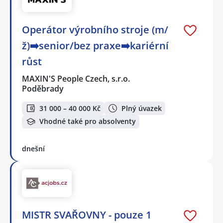
Operátor výrobního stroje (m/
ž)➡️senior/bez praxe➡️kariérní
růst
MAXIN'S People Czech, s.r.o.
Poděbrady
31 000 – 40 000 Kč
Plný úvazek
Vhodné také pro absolventy
dnešní
MISTR SVAŘOVNY - pouze 1