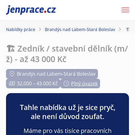
JenPráce.cz
Nabídky práce
Brandýs nad Labem-Stará Boleslav
🏗️ 
🏗️ Zedník / stavební dělník (m/
ž) - až 43 000 Kč
Brandýs nad Labem-Stará Boleslav
32.000 – 43.000 Kč
Plný úvazek
Tahle nabídka už je sice pryč,
ale není důvod zoufat.
Máme pro vás tisíce pracovních