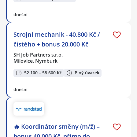
dnešní
Strojní mechanik - 40.800 Kč /
čistého + bonus 20.000 Kč
SH Job Partners s.r.o.
Milovice, Nymburk
52 100 – 58 600 Kč
Plný úvazek
dnešní
🔥 Koordinátor směny (m/ž) –
bonus 40 000 Kč, přímo do