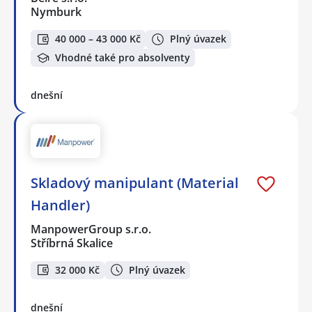
Nymburk
40 000 – 43 000 Kč
Plný úvazek
Vhodné také pro absolventy
dnešní
Skladový manipulant (Material
Handler)
ManpowerGroup s.r.o.
Stříbrná Skalice
32 000 Kč
Plný úvazek
dnešní