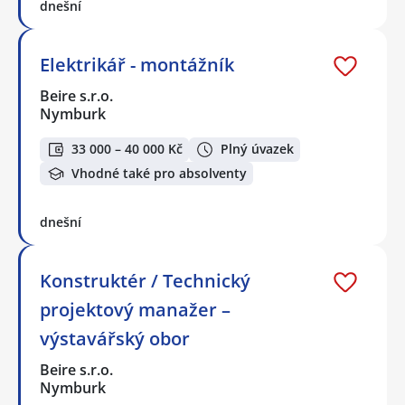
dnešní
Elektrikář - montážník
Beire s.r.o.
Nymburk
33 000 – 40 000 Kč
Plný úvazek
Vhodné také pro absolventy
dnešní
Konstruktér / Technický
projektový manažer –
výstavářský obor
Beire s.r.o.
Nymburk