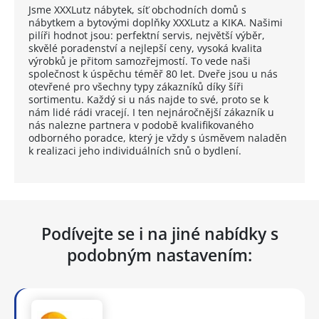
Jsme XXXLutz nábytek, síť obchodních domů s
nábytkem a bytovými doplňky XXXLutz a KIKA. Našimi
pilíři hodnot jsou: perfektní servis, největší výběr,
skvělé poradenství a nejlepší ceny, vysoká kvalita
výrobků je přitom samozřejmostí. To vede naši
společnost k úspěchu téměř 80 let. Dveře jsou u nás
otevřené pro všechny typy zákazníků díky šíři
sortimentu. Každý si u nás najde to své, proto se k
nám lidé rádi vracejí. I ten nejnáročnější zákazník u
nás nalezne partnera v podobě kvalifikovaného
odborného poradce, který je vždy s úsměvem naladěn
k realizaci jeho individuálních snů o bydlení.
Podívejte se i na jiné nabídky s
podobným nastavením: