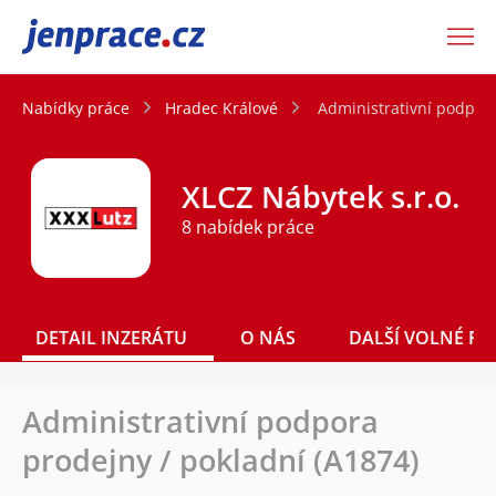
JenPráce.cz
Nabídky práce
Hradec Králové
Administrativní podpora
XLCZ Nábytek s.r.o.
8 nabídek práce
DETAIL INZERÁTU
O NÁS
DALŠÍ VOLNÉ PO
Administrativní podpora
prodejny / pokladní (A1874)