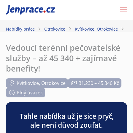
JenPráce.cz
Nabídky práce
Otrokovice
Kvítkovice, Otrokovice
Ve
Vedoucí terénní pečovatelské
služby – až 45 340 + zajímavé
benefity!
Kvítkovice, Otrokovice
31.230 – 45.340 Kč
Plný úvazek
Tahle nabídka už je sice pryč,
ale není důvod zoufat.