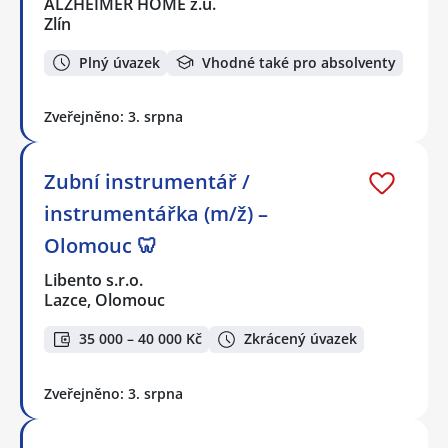
ALZHEIMER HOME z.ú.
Zlín
Plný úvazek
Vhodné také pro absolventy
Zveřejněno: 3. srpna
Zubní instrumentář /
instrumentářka (m/ž) –
Olomouc 🦷
Libento s.r.o.
Lazce, Olomouc
35 000 – 40 000 Kč
Zkrácený úvazek
Zveřejněno: 3. srpna