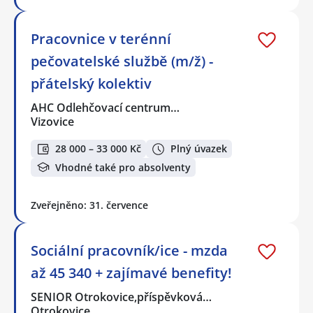
Pracovnice v terénní
pečovatelské službě (m/ž) -
přátelský kolektiv
AHC Odlehčovací centrum…
Vizovice
28 000 – 33 000 Kč
Plný úvazek
Vhodné také pro absolventy
Zveřejněno: 31. července
Sociální pracovník/ice - mzda
až 45 340 + zajímavé benefity!
SENIOR Otrokovice,příspěvková…
Otrokovice