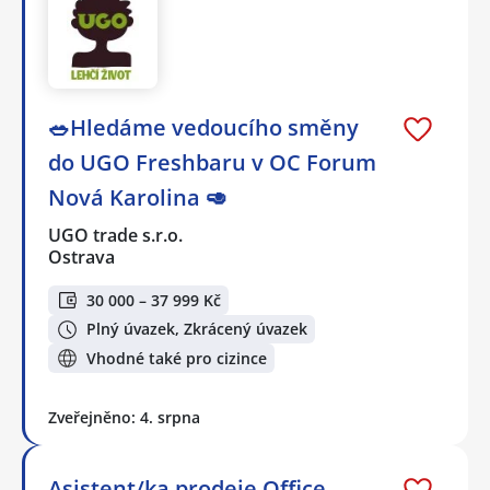
🥗Hledáme vedoucího směny
do UGO Freshbaru v OC Forum
Nová Karolina 🥑
UGO trade s.r.o.
Ostrava
30 000 – 37 999 Kč
Plný úvazek, Zkrácený úvazek
Vhodné také pro cizince
Zveřejněno: 4. srpna
Asistent/ka prodeje Office