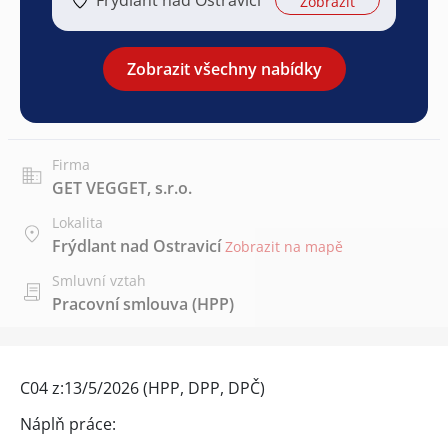
Zobrazit
Zobrazit všechny nabídky
Firma
GET VEGGET, s.r.o.
Lokalita
Frýdlant nad Ostravicí
Zobrazit na mapě
Smluvní vztah
Pracovní smlouva (HPP)
C04 z:13/5/2026 (HPP, DPP, DPČ)
Náplň práce: