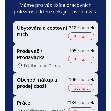
Máme pro vás tisíce pracovních
příležitostí, které čekají právě na vás:
Ubytování a cestovní
312 nabídek
ruch
Zobrazit
Prodavač /
105 nabídek
Prodavačka
Zobrazit
Frýdlant nad Ostravicí
Obchod, nákup a
106 nabídek
prodej zboží
Zobrazit
Práce
2184 nabídek
Frýdlant nad Ostravicí