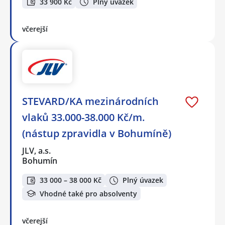
33 900 Kč
Plný úvazek
včerejší
STEVARD/KA mezinárodních
vlaků 33.000-38.000 Kč/m.
(nástup zpravidla v Bohumíně)
JLV, a.s.
Bohumín
33 000 – 38 000 Kč
Plný úvazek
Vhodné také pro absolventy
včerejší