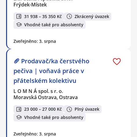
Frýdek-Místek
31 938 – 35 350 Kč
Zkrácený úvazek
Vhodné také pro absolventy
Zveřejněno: 3. srpna
🥖 Prodavač/ka čerstvého
pečiva | voňavá práce v
přátelském kolektivu
L O M N Á spol. s r. o.
Moravská Ostrava, Ostrava
23 000 – 27 000 Kč
Plný úvazek
Vhodné také pro absolventy
Zveřejněno: 3. srpna