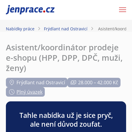
JenPráce.cz
Nabídky práce
Frýdlant nad Ostravicí
Asistent/koordin
Asistent/koordinátor prodeje
e-shopu (HPP, DPP, DPČ, muži,
ženy)
Frýdlant nad Ostravicí
28.000 – 42.000 Kč
Plný úvazek
Tahle nabídka už je sice pryč,
ale není důvod zoufat.